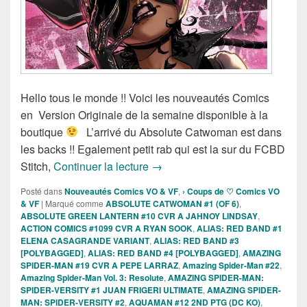
Hello tous le monde !! Voici les nouveautés Comics
en Version Originale de la semaine disponible à la
boutique
L’arrivé du Absolute Catwoman est dans
les backs !! Egalement petit rab qui est la sur du FCBD
Sortie des comics VO de la sema
Stitch,
Continuer la lecture
→
Posté dans
Nouveautés Comics VO & VF
,
› Coups de ♡ Comics VO
& VF
|
Marqué comme
ABSOLUTE CATWOMAN #1 (OF 6)
,
ABSOLUTE GREEN LANTERN #10 CVR A JAHNOY LINDSAY
,
ACTION COMICS #1099 CVR A RYAN SOOK
,
ALIAS: RED BAND #1
ELENA CASAGRANDE VARIANT
,
ALIAS: RED BAND #3
[POLYBAGGED]
,
ALIAS: RED BAND #4 [POLYBAGGED]
,
AMAZING
SPIDER-MAN #19 CVR A PEPE LARRAZ
,
Amazing Spider-Man #22
,
Amazing Spider-Man Vol. 3: Resolute
,
AMAZING SPIDER-MAN:
SPIDER-VERSITY #1 JUAN FRIGERI ULTIMATE
,
AMAZING SPIDER-
MAN: SPIDER-VERSITY #2
,
AQUAMAN #12 2ND PTG (DC KO)
,