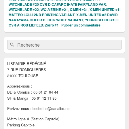
WITCHBLADE #20 CVR D CAFARO IHATE FAIRYLAND VAR
,
WITCHBLADE #22
,
WOLVERINE #21
,
X-MEN #31
,
X-MEN UNITED #1
MATTEO LOLLI 2ND PRINTING VARIANT
,
X-MEN UNITED #2 DAVID
NAKAYAMA COLOR BLOCK WHITE VARIANT
,
YOUNGBLOOD #100
CVR A ROB LIEFELD
,
Zorro #1
|
Publier un commentaire
Zone
Recherche :
Rechercher
principale
de
widget
pour
LIBRAIRIE BÉDÉCINÉ
la
7 RUE ROMIGUIÈRES
barre
latérale
31000 TOULOUSE
Appelez-nous :
BD & Comics : 05 61 21 64 44
SF & Manga : 05 61 12 11 85
Ecrivez-nous : bedecine@canalbd.net
Métro ligne A (Station Capitole)
Parking Capitole