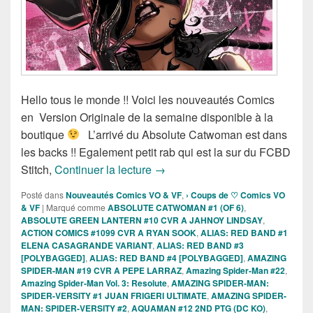
Hello tous le monde !! Voici les nouveautés Comics
en Version Originale de la semaine disponible à la
boutique
L’arrivé du Absolute Catwoman est dans
les backs !! Egalement petit rab qui est la sur du FCBD
Sortie des comics VO de la sema
Stitch,
Continuer la lecture
→
Posté dans
Nouveautés Comics VO & VF
,
› Coups de ♡ Comics VO
& VF
|
Marqué comme
ABSOLUTE CATWOMAN #1 (OF 6)
,
ABSOLUTE GREEN LANTERN #10 CVR A JAHNOY LINDSAY
,
ACTION COMICS #1099 CVR A RYAN SOOK
,
ALIAS: RED BAND #1
ELENA CASAGRANDE VARIANT
,
ALIAS: RED BAND #3
[POLYBAGGED]
,
ALIAS: RED BAND #4 [POLYBAGGED]
,
AMAZING
SPIDER-MAN #19 CVR A PEPE LARRAZ
,
Amazing Spider-Man #22
,
Amazing Spider-Man Vol. 3: Resolute
,
AMAZING SPIDER-MAN:
SPIDER-VERSITY #1 JUAN FRIGERI ULTIMATE
,
AMAZING SPIDER-
MAN: SPIDER-VERSITY #2
,
AQUAMAN #12 2ND PTG (DC KO)
,