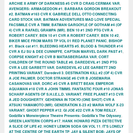
ARCHIE X ARMY OF DARKNESS #5 CVR D CRAIG CERMAK VAR
,
AVENGERS: ARMAGEDDON #1
,
BARBARA GORDON BREAKOUT
#2
,
BATMAN #163 CVR K GABRIELE DELL OTTO CONNECTING
CARD STOCK VAR
,
BATMAN ADVENTURES MAD LOVE SPECIAL
FACSIMILE CVR A TIMM
,
BATMAN GARGOYLE OF GOTHAM #4 (OF
4) CVR A RAFAEL GRAMPA (MR)
,
BEN 10 #1 2ND PTG CVR A
ROBERT CAREY
,
BEN 10 #1 CVR A ROBERT CAREY
,
BEN 10 #2
,
BIKER MICE FROM MARS TP VOL 01 RED PLANET PANIC
,
BISHOP
#1
,
Black cat #11
,
BLEEDING HEARTS #5
,
BLOOD & THUNDER #14
CVR A EJ SU & DEE CUNNIFFE
,
CAPTAIN MARVEL DARK PAST #1
,
CORPSE KNIGHT #2 CVR B MATIASBERGARA VAR
,
CORT
CHILDREN OF THE ROUND TABLE #6
,
DAREDEVIL #1 2ND PTG
CVR A LEE GARBETT VAR
,
DAREDEVIL #2 LEE GARBETT 2ND
PRINTING VARIANT
,
Daredevil 3
,
DESTINATION KILL #2 (OF 4) CVR
A JOE PALMER
,
DOCTOR STRANGE #6 CVR B JOSEMARIA
CASANOVAS VAR
,
DORC #5 CVR A BRETT BEAN
,
EMPEROR
AQUAMAN #18 CVR A JOHN TIMMS
,
FANTASTIC FOUR #10 JONAS
SCHARF AGENTS OF S.H.I.E.L.D. VARIANT
,
FREE PLANET #13 CVR
A JED DOUGHERTY
,
GEHENNA IN TOKYO (ONE SHOT) CVR A
ATSUKI YAMAMOTO (MR)
,
GENERATION X-23 #2 MARIA WOLF X-23
VARIANT
,
GHOST PEPPER #12
,
GI JOE #22 CVR A TOM REILLY
,
Godzilla’s Monsterpiece Theatre Presents: Godzilla’s The Odyssey
,
GREEN LANTERN CORPS #17
,
HANK HOWARD PIZZA DETECTIVE
A SLICE OF LIFE #2
,
HONEY LEMON SODA GN VOL 11
,
IT'S LONELY
AT THE CENTRE OF THE EARTH TP
,
JAY & SILENT BOB: JAYS OF