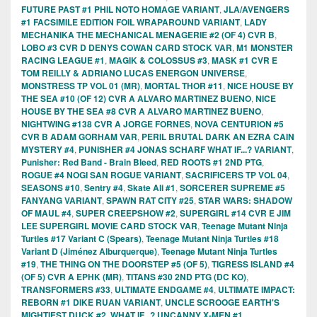
FUTURE PAST #1 PHIL NOTO HOMAGE VARIANT
,
JLA/AVENGERS
#1 FACSIMILE EDITION FOIL WRAPAROUND VARIANT
,
LADY
MECHANIKA THE MECHANICAL MENAGERIE #2 (OF 4) CVR B
,
LOBO #3 CVR D DENYS COWAN CARD STOCK VAR
,
M1 MONSTER
RACING LEAGUE #1
,
MAGIK & COLOSSUS #3
,
MASK #1 CVR E
TOM REILLY & ADRIANO LUCAS ENERGON UNIVERSE
,
MONSTRESS TP VOL 01 (MR)
,
MORTAL THOR #11
,
NICE HOUSE BY
THE SEA #10 (OF 12) CVR A ALVARO MARTINEZ BUENO
,
NICE
HOUSE BY THE SEA #8 CVR A ALVARO MARTINEZ BUENO
,
NIGHTWING #138 CVR A JORGE FORNES
,
NOVA CENTURION #5
CVR B ADAM GORHAM VAR
,
PERIL BRUTAL DARK AN EZRA CAIN
MYSTERY #4
,
PUNISHER #4 JONAS SCHARF WHAT IF...? VARIANT
,
Punisher: Red Band - Brain Bleed
,
RED ROOTS #1 2ND PTG
,
ROGUE #4 NOGI SAN ROGUE VARIANT
,
SACRIFICERS TP VOL 04
,
SEASONS #10
,
Sentry #4
,
Skate Ali #1
,
SORCERER SUPREME #5
FANYANG VARIANT
,
SPAWN RAT CITY #25
,
STAR WARS: SHADOW
OF MAUL #4
,
SUPER CREEPSHOW #2
,
SUPERGIRL #14 CVR E JIM
LEE SUPERGIRL MOVIE CARD STOCK VAR
,
Teenage Mutant Ninja
Turtles #17 Variant C (Spears)
,
Teenage Mutant Ninja Turtles #18
Variant D (Jiménez Alburquerque)
,
Teenage Mutant Ninja Turtles
#19
,
THE THING ON THE DOORSTEP #5 (OF 5)
,
TIGRESS ISLAND #4
(OF 5) CVR A EPHK (MR)
,
TITANS #30 2ND PTG (DC KO)
,
TRANSFORMERS #33
,
ULTIMATE ENDGAME #4
,
ULTIMATE IMPACT:
REBORN #1 DIKE RUAN VARIANT
,
UNCLE SCROOGE EARTH'S
MIGHTIEST DUCK #2
,
WHAT IF...? UNCANNY X-MEN #1
,