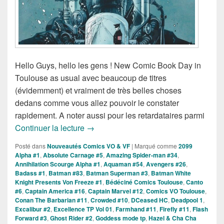
Hello Guys, hello les gens ! New Comic Book Day in
Toulouse as usual avec beaucoup de titres
(évidemment) et vraiment de très belles choses
dedans comme vous allez pouvoir le constater
rapidement. A noter aussi pour les retardataires parmi
Sorties des Comics VO de la Semaine
Continuer la lecture
→
Posté dans
Nouveautés Comics VO & VF
|
Marqué comme
2099
Alpha #1
,
Absolute Carnage #5
,
Amazing Spider-man #34
,
Annihilation Scourge Alpha #1
,
Aquaman #54
,
Avengers #26
,
Badass #1
,
Batman #83
,
Batman Superman #3
,
Batman White
Knight Presents Von Freeze #1
,
Bédéciné Comics Toulouse
,
Canto
#6
,
Captain America #16
,
Captain Marvel #12
,
Comics VO Toulouse
,
Conan The Barbarian #11
,
Crowded #10
,
DCeased HC
,
Deadpool 1
,
Excalibur #2
,
Excellence TP Vol 01
,
Farmhand #11
,
Firefly #11
,
Flash
Forward #3
,
Ghost Rider #2
,
Goddess mode tp
,
Hazel & Cha Cha