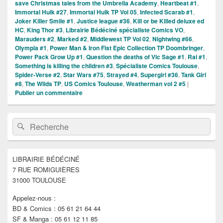
save Christmas tales from the Umbrella Academy
,
Heartbeat #1
,
Immortal Hulk #27
,
Immortal Hulk TP Vol 05
,
Infected Scarab #1
,
Joker Killer Smile #1
,
Justice league #36
,
Kill or be Killed deluxe ed
HC
,
King Thor #3
,
Librairie Bédéciné spécialiste Comics VO
,
Marauders #2
,
Marked #2
,
Middlewest TP Vol 02
,
Nightwing #66
,
Olympia #1
,
Power Man & Iron Fist Epic Collection TP Doombringer
,
Power Pack Grow Up #1
,
Question the deaths of Vic Sage #1
,
Rai #1
,
Something is killing the children #3
,
Spécialiste Comics Toulouse
,
Spider-Verse #2
,
Star Wars #75
,
Strayed #4
,
Supergirl #36
,
Tank Girl
#8
,
The Wilds TP
,
US Comics Toulouse
,
Weatherman vol 2 #5
|
Publier un commentaire
Zone
Recherche :
Rechercher
principale
de
widget
pour
LIBRAIRIE BÉDÉCINÉ
la
7 RUE ROMIGUIÈRES
barre
latérale
31000 TOULOUSE
Appelez-nous :
BD & Comics : 05 61 21 64 44
SF & Manga : 05 61 12 11 85