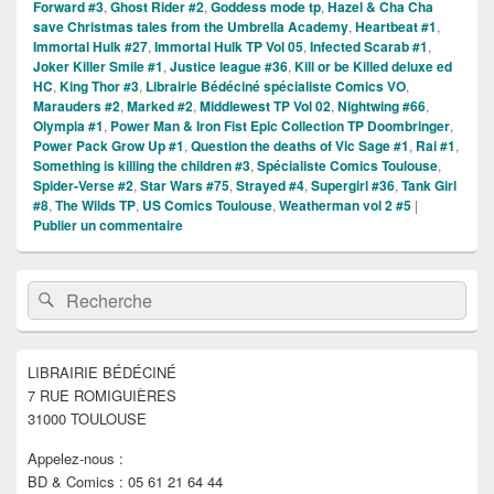
Forward #3
,
Ghost Rider #2
,
Goddess mode tp
,
Hazel & Cha Cha
save Christmas tales from the Umbrella Academy
,
Heartbeat #1
,
Immortal Hulk #27
,
Immortal Hulk TP Vol 05
,
Infected Scarab #1
,
Joker Killer Smile #1
,
Justice league #36
,
Kill or be Killed deluxe ed
HC
,
King Thor #3
,
Librairie Bédéciné spécialiste Comics VO
,
Marauders #2
,
Marked #2
,
Middlewest TP Vol 02
,
Nightwing #66
,
Olympia #1
,
Power Man & Iron Fist Epic Collection TP Doombringer
,
Power Pack Grow Up #1
,
Question the deaths of Vic Sage #1
,
Rai #1
,
Something is killing the children #3
,
Spécialiste Comics Toulouse
,
Spider-Verse #2
,
Star Wars #75
,
Strayed #4
,
Supergirl #36
,
Tank Girl
#8
,
The Wilds TP
,
US Comics Toulouse
,
Weatherman vol 2 #5
|
Publier un commentaire
Zone
Recherche :
Rechercher
principale
de
widget
pour
LIBRAIRIE BÉDÉCINÉ
la
7 RUE ROMIGUIÈRES
barre
latérale
31000 TOULOUSE
Appelez-nous :
BD & Comics : 05 61 21 64 44