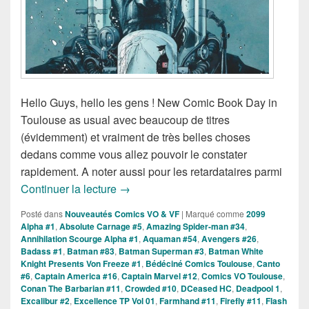
Hello Guys, hello les gens ! New Comic Book Day in
Toulouse as usual avec beaucoup de titres
(évidemment) et vraiment de très belles choses
dedans comme vous allez pouvoir le constater
rapidement. A noter aussi pour les retardataires parmi
Sorties des Comics VO de la Semaine
Continuer la lecture
→
Posté dans
Nouveautés Comics VO & VF
|
Marqué comme
2099
Alpha #1
,
Absolute Carnage #5
,
Amazing Spider-man #34
,
Annihilation Scourge Alpha #1
,
Aquaman #54
,
Avengers #26
,
Badass #1
,
Batman #83
,
Batman Superman #3
,
Batman White
Knight Presents Von Freeze #1
,
Bédéciné Comics Toulouse
,
Canto
#6
,
Captain America #16
,
Captain Marvel #12
,
Comics VO Toulouse
,
Conan The Barbarian #11
,
Crowded #10
,
DCeased HC
,
Deadpool 1
,
Excalibur #2
,
Excellence TP Vol 01
,
Farmhand #11
,
Firefly #11
,
Flash