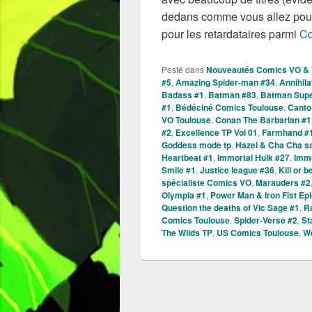
dedans comme vous allez pouvo
pour les retardataires parmi
Co
Posté dans
Nouveautés Comics VO &
#5
,
Amazing Spider-man #34
,
Annihil
Badass #1
,
Batman #83
,
Batman Sup
#1
,
Bédéciné Comics Toulouse
,
Canto
VO Toulouse
,
Conan The Barbarian #1
#2
,
Excellence TP Vol 01
,
Farmhand #
Goddess mode tp
,
Hazel & Cha Cha s
Heartbeat #1
,
Immortal Hulk #27
,
Immo
Smile #1
,
Justice league #36
,
Kill or 
spécialiste Comics VO
,
Marauders #2
Olympia #1
,
Power Man & Iron Fist Ep
Question the deaths of Vic Sage #1
,
Ra
Comics Toulouse
,
Spider-Verse #2
,
St
The Wilds TP
,
US Comics Toulouse
,
We