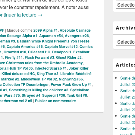
Catégories
ir le constater rapidement. A noter aussi
Sorties des Comics VO de la Semaine du 20 
ntinuer la lecture
→
Archiv
 VF
|
Marqué comme
2099 Alpha #1
,
Absolute Carnage
ation Scourge Alpha #1
,
Aquaman #54
,
Avengers #26
,
Archives
erman #3
,
Batman White Knight Presents Von Freeze
 #6
,
Captain America #16
,
Captain Marvel #12
,
Comics
1
,
Crowded #10
,
DCeased HC
,
Deadpool 1
,
Excalibur
11
,
Firefly #11
,
Flash Forward #3
,
Ghost Rider #2
,
ave Christmas tales from the Umbrella Academy
,
Article
rtal Hulk TP Vol 05
,
Infected Scarab #1
,
Joker Killer
be Killed deluxe ed HC
,
King Thor #3
,
Librairie Bédéciné
Sortie 
,
Marked #2
,
Middlewest TP Vol 02
,
Nightwing #66
,
Juillet 2
ic Collection TP Doombringer
,
Power Pack Grow Up #1
,
i #1
,
Something is killing the children #3
,
Spécialiste
Sortie 
ar Wars #75
,
Strayed #4
,
Supergirl #36
,
Tank Girl #8
,
Juillet 2
atherman vol 2 #5
|
Publier un commentaire
Sortie 
Juillet 2
Sortie 
Juillet 2
Sortie 
2026 !!