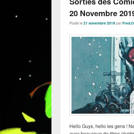
Sorties des Comi
20 Novembre 2019
Posté le
21 novembre 2019
par
Fred.O
Hello Guys, hello les gens ! 
avec beaucoup de titres (évid