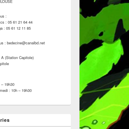
ULOUSE
us :
s : 05 61 21 64 44
 : 05 61 12 11 85
us : bedecine@canalbd.net
 A (Station Capitole)
pitole
h – 19h30
medi : 10h – 19h30
ries