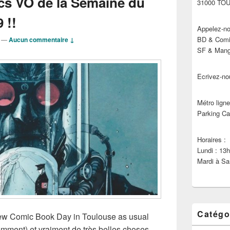
cs VO de la Semaine du
31000 TO
 !!
Appelez-no
BD & Comic
—
Aucun commentaire ↓
SF & Manga
Ecrivez-no
Métro ligne
Parking Ca
Horaires :
Lundi : 13
Mardi à Sa
Catégo
New Comic Book Day in Toulouse as usual
emment) et vraiment de très belles choses