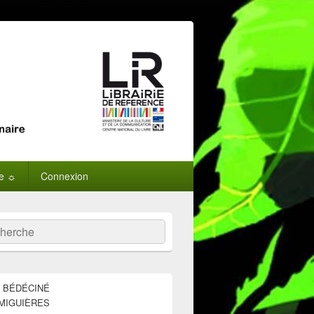
ne ☼
Connexion
:
ercher
E BÉDÉCINÉ
MIGUIÈRES