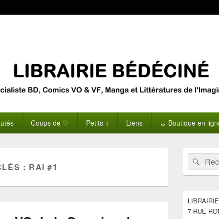
utés
Coups de ♡
Petits +
Liens
☼ Boutique en lig
Zone
Recherche 
Rech
principale
CLÉS :
RAI #1
de
widget
pour
la
LIBRAIRI
barre
7 RUE RO
latérale