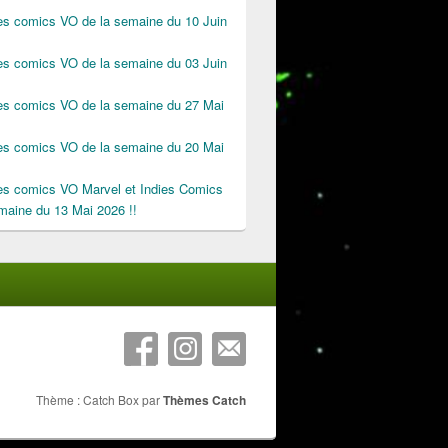
des comics VO de la semaine du 10 Juin
des comics VO de la semaine du 03 Juin
des comics VO de la semaine du 27 Mai
des comics VO de la semaine du 20 Mai
des comics VO Marvel et Indies Comics
maine du 13 Mai 2026 !!
Thème : Catch Box par
Thèmes Catch