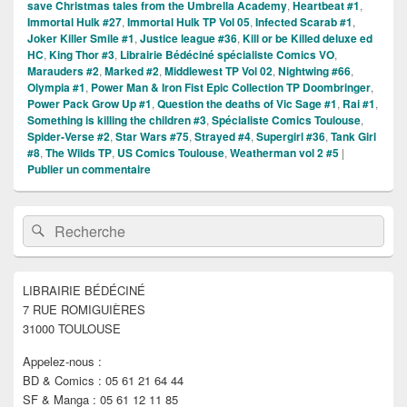
save Christmas tales from the Umbrella Academy
,
Heartbeat #1
,
Immortal Hulk #27
,
Immortal Hulk TP Vol 05
,
Infected Scarab #1
,
Joker Killer Smile #1
,
Justice league #36
,
Kill or be Killed deluxe ed
HC
,
King Thor #3
,
Librairie Bédéciné spécialiste Comics VO
,
Marauders #2
,
Marked #2
,
Middlewest TP Vol 02
,
Nightwing #66
,
Olympia #1
,
Power Man & Iron Fist Epic Collection TP Doombringer
,
Power Pack Grow Up #1
,
Question the deaths of Vic Sage #1
,
Rai #1
,
Something is killing the children #3
,
Spécialiste Comics Toulouse
,
Spider-Verse #2
,
Star Wars #75
,
Strayed #4
,
Supergirl #36
,
Tank Girl
#8
,
The Wilds TP
,
US Comics Toulouse
,
Weatherman vol 2 #5
|
Publier un commentaire
Zone
Recherche :
Rechercher
principale
de
widget
pour
LIBRAIRIE BÉDÉCINÉ
la
7 RUE ROMIGUIÈRES
barre
latérale
31000 TOULOUSE
Appelez-nous :
BD & Comics : 05 61 21 64 44
SF & Manga : 05 61 12 11 85