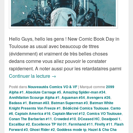
Hello Guys, hello les gens ! New Comic Book Day in
Toulouse as usual avec beaucoup de titres
(évidemment) et vraiment de très belles choses
dedans comme vous allez pouvoir le constater
rapidement. A noter aussi pour les retardataires parmi
Sorties des Comics VO de la Semaine
Continuer la lecture
→
Posté dans
Nouveautés Comics VO & VF
|
Marqué comme
2099
Alpha #1
,
Absolute Carnage #5
,
Amazing Spider-man #34
,
Annihilation Scourge Alpha #1
,
Aquaman #54
,
Avengers #26
,
Badass #1
,
Batman #83
,
Batman Superman #3
,
Batman White
Knight Presents Von Freeze #1
,
Bédéciné Comics Toulouse
,
Canto
#6
,
Captain America #16
,
Captain Marvel #12
,
Comics VO Toulouse
,
Conan The Barbarian #11
,
Crowded #10
,
DCeased HC
,
Deadpool 1
,
Excalibur #2
,
Excellence TP Vol 01
,
Farmhand #11
,
Firefly #11
,
Flash
Forward #3
,
Ghost Rider #2
,
Goddess mode tp
,
Hazel & Cha Cha