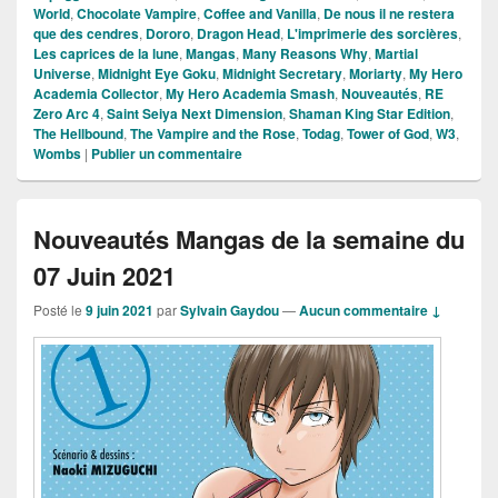
World
,
Chocolate Vampire
,
Coffee and Vanilla
,
De nous il ne restera
que des cendres
,
Dororo
,
Dragon Head
,
L'imprimerie des sorcières
,
Les caprices de la lune
,
Mangas
,
Many Reasons Why
,
Martial
Universe
,
Midnight Eye Goku
,
Midnight Secretary
,
Moriarty
,
My Hero
Academia Collector
,
My Hero Academia Smash
,
Nouveautés
,
RE
Zero Arc 4
,
Saint Seiya Next Dimension
,
Shaman King Star Edition
,
The Hellbound
,
The Vampire and the Rose
,
Todag
,
Tower of God
,
W3
,
Wombs
|
Publier un commentaire
Nouveautés Mangas de la semaine du
07 Juin 2021
Posté le
9 juin 2021
par
Sylvain Gaydou
—
Aucun commentaire ↓