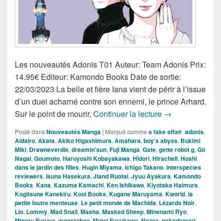
Les nouveautés Adonis T01 Auteur: Team Adonis Prix:
14.95€ Editeur: Kamondo Books Date de sortie:
22/03/2023 La belle et fière Iana vient de périr à l’issue
d’un duel acharné contre son ennemi, le prince Arhard.
Nouveautés Man
Sur le point de mourir,
Continuer la lecture
→
Posté dans
Nouveautés Manga
|
Marqué comme
a fake affair
,
adonis
,
Aidalro
,
Akata
,
Akiko Higashimura
,
Amahara
,
boy's abyss
,
Bukimi
Miki
,
Drawneverdie
,
dreamin'sun
,
Fuji Manga
,
Gate
,
gette robot g
,
Gô
Nagai
,
Goumoto
,
Haruyoshi Kobayakawa
,
Hidori
,
Hirachell
,
Hoshi
dans le jardin des filles
,
Hugin Miyama
,
Ichigo Takano
,
interspecies
reviewers
,
Isuna Hasekura
,
Jiand Ruotai
,
Jyuu Ayakura
,
Kamondo
Books
,
Kana
,
Kazuma Kamachi
,
Ken Ishikawa
,
Kiyotaka Haimura
,
Kogitsune Kanekiru
,
Kool Books
,
Kugane Maruyama
,
Kworld
,
la
petite loutre menteuse
,
Le petit monde de Machida
,
Lézards Noir
,
Llo
,
Lommy
,
Mad Snail
,
Masha
,
Masked Sheep
,
Minenami Ryo
,
Minoru Furuya
,
monstaboo
,
Motoi Fuyukawa
,
Nazca
,
nekodamari
,