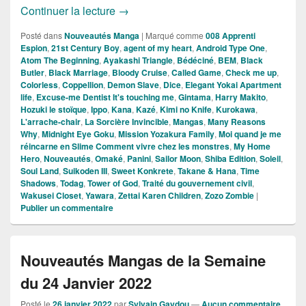
Nouveautés Mangas de la Semaine du 
Continuer la lecture
→
Posté dans
Nouveautés Manga
|
Marqué comme
008 Apprenti
Espion
,
21st Century Boy
,
agent of my heart
,
Android Type One
,
Atom The Beginning
,
Ayakashi Triangle
,
Bédéciné
,
BEM
,
Black
Butler
,
Black Marriage
,
Bloody Cruise
,
Called Game
,
Check me up
,
Colorless
,
Coppellion
,
Demon Slave
,
Dice
,
Elegant Yokai Apartment
life
,
Excuse-me Dentist It's touching me
,
Gintama
,
Harry Makito
,
Hozuki le stoïque
,
Ippo
,
Kana
,
Kazé
,
Kimi no Knife
,
Kurokawa
,
L'arrache-chair
,
La Sorcière Invincible
,
Mangas
,
Many Reasons
Why
,
Midnight Eye Goku
,
Mission Yozakura Family
,
Moi quand je me
réincarne en Slime Comment vivre chez les monstres
,
My Home
Hero
,
Nouveautés
,
Omaké
,
Panini
,
Sailor Moon
,
Shiba Edition
,
Soleil
,
Soul Land
,
Suikoden III
,
Sweet Konkrete
,
Takane & Hana
,
Time
Shadows
,
Todag
,
Tower of God
,
Traité du gouvernement civil
,
Wakusei Closet
,
Yawara
,
Zettai Karen Children
,
Zozo Zombie
|
Publier un commentaire
Nouveautés Mangas de la Semaine
du 24 Janvier 2022
Posté le
26 janvier 2022
par
Sylvain Gaydou
—
Aucun commentaire