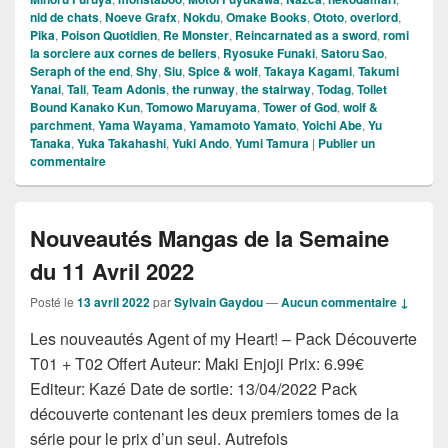
nid de chats
,
Noeve Grafx
,
Nokdu
,
Omake Books
,
Ototo
,
overlord
,
Pika
,
Poison Quotidien
,
Re Monster
,
Reincarnated as a sword
,
romi
la sorciere aux cornes de beliers
,
Ryosuke Funaki
,
Satoru Sao
,
Seraph of the end
,
Shy
,
Siu
,
Spice & wolf
,
Takaya Kagami
,
Takumi
Yanai
,
Tali
,
Team Adonis
,
the runway
,
the stairway
,
Todag
,
Toilet
Bound Kanako Kun
,
Tomowo Maruyama
,
Tower of God
,
wolf &
parchment
,
Yama Wayama
,
Yamamoto Yamato
,
Yoichi Abe
,
Yu
Tanaka
,
Yuka Takahashi
,
Yuki Ando
,
Yumi Tamura
|
Publier un
commentaire
Nouveautés Mangas de la Semaine
du 11 Avril 2022
Posté le
13 avril 2022
par
Sylvain Gaydou
—
Aucun commentaire ↓
Les nouveautés Agent of my Heart! – Pack Découverte
T01 + T02 Offert Auteur: Maki Enjoji Prix: 6.99€
Editeur: Kazé Date de sortie: 13/04/2022 Pack
découverte contenant les deux premiers tomes de la
série pour le prix d’un seul. Autrefois