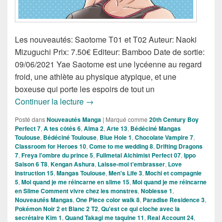
Les nouveautés: Saotome T01 et T02 Auteur: Naoki
Mizuguchi Prix: 7.50€ Editeur: Bamboo Date de sortie:
09/06/2021 Yae Saotome est une lycéenne au regard
froid, une athlète au physique atypique, et une
boxeuse qui porte les espoirs de tout un
Nouveautés Mangas de la semaine du 
Continuer la lecture
→
Posté dans
Nouveautés Manga
|
Marqué comme
20th Century Boy
Perfect 7
,
A tes côtés 6
,
Alma 2
,
Arte 13
,
Bédéciné Mangas
Toulouse
,
Bédéciné Toulouse
,
Blue Hole 1
,
Chocolate Vampire 7
,
Classroom for Heroes 10
,
Come to me wedding 8
,
Drifting Dragons
7
,
Freya l'ombre du prince 5
,
Fullmetal Alchimist Perfect 07
,
Ippo
Saison 6 T8
,
Kengan Ashura
,
Laisse-moi t'embrasser
,
Love
Instruction 15
,
Mangas Toulouse
,
Men's Life 3
,
Mochi et compagnie
5
,
Moi quand je me réincarne en slime 15
,
Moi quand je me réincarne
en Slime Comment vivre chez les monstres
,
Noblesse 1
,
Nouveautés Mangas
,
One Piece color walk 8
,
Paradise Residence 3
,
Pokémon Noir 2 et Blanc 2 T2
,
Qu'est ce qui cloche avec la
secrétaire Kim 1
,
Quand Takagi me taquine 11
,
Real Account 24
,