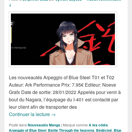
↓
Les nouveautés Arpeggio of Blue Steel T01 et T02
Auteur: Ark Performance Prix: 7.95€ Editeur: Noeve
Grafx Date de sortie: 28/01/2022 Appelés pour venir à
bout du Nagara, l’équipage du I-401 est contacté par
leur client afin de transporter des
Nouveautés Mangas de la Semaine du 
Continuer la lecture
→
Posté dans
Nouveautés Manga
|
Marqué comme
A tes côtés
,
Arpeggio of Blue Steel
,
Battle Through the heavens
,
Bédéciné
,
Blue