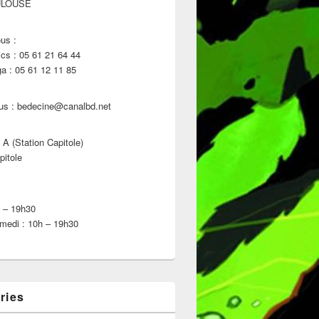
ULOUSE
us :
s : 05 61 21 64 44
 : 05 61 12 11 85
us : bedecine@canalbd.net
 A (Station Capitole)
pitole
h – 19h30
medi : 10h – 19h30
ries