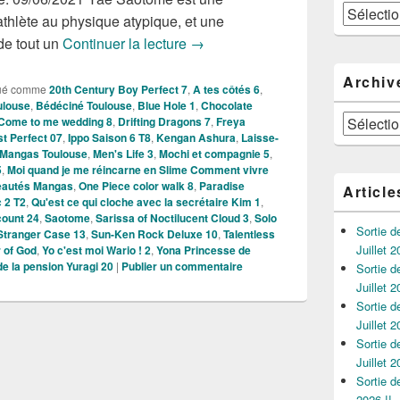
Catégories
athlète au physique atypique, et une
Nouveautés Mangas de la semain
de tout un
Continuer la lecture
→
Archiv
ué comme
20th Century Boy Perfect 7
,
A tes côtés 6
,
ulouse
,
Bédéciné Toulouse
,
Blue Hole 1
,
Chocolate
Archives
Come to me wedding 8
,
Drifting Dragons 7
,
Freya
st Perfect 07
,
Ippo Saison 6 T8
,
Kengan Ashura
,
Laisse-
Mangas Toulouse
,
Men's Life 3
,
Mochi et compagnie 5
,
5
,
Moi quand je me réincarne en Slime Comment vivre
autés Mangas
,
One Piece color walk 8
,
Paradise
Article
 2 T2
,
Qu'est ce qui cloche avec la secrétaire Kim 1
,
count 24
,
Saotome
,
Sarissa of Noctilucent Cloud 3
,
Solo
Sortie 
Stranger Case 13
,
Sun-Ken Rock Deluxe 10
,
Talentless
Juillet 2
 of God
,
Yo c'est moi Wario ! 2
,
Yona Princesse de
e la pension Yuragi 20
|
Publier un commentaire
Sortie 
Juillet 2
Sortie 
Juillet 2
Sortie 
Juillet 2
Sortie 
2026 !!