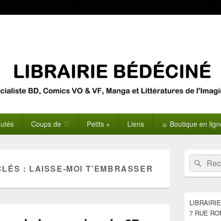
utés
Coups de ♡
Petits +
Liens
☼ Boutique en lig
Zone
Recherche 
Rech
principale
CLÉS :
LAISSE-MOI T’EMBRASSER
de
widget
pour
la
LIBRAIRI
barre
7 RUE RO
latérale