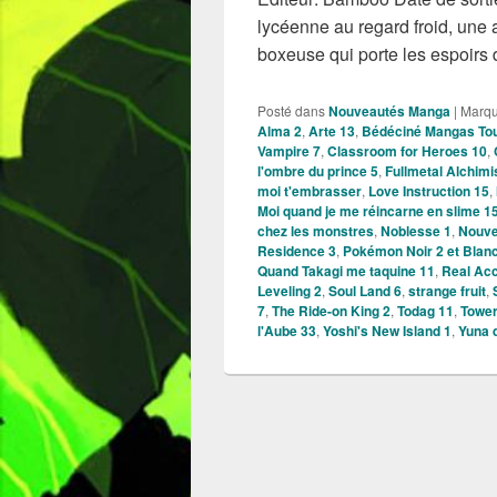
lycéenne au regard froid, une 
boxeuse qui porte les espoirs 
Posté dans
Nouveautés Manga
|
Marq
Alma 2
,
Arte 13
,
Bédéciné Mangas To
Vampire 7
,
Classroom for Heroes 10
,
l'ombre du prince 5
,
Fullmetal Alchimi
moi t'embrasser
,
Love Instruction 15
,
Moi quand je me réincarne en slime 1
chez les monstres
,
Noblesse 1
,
Nouve
Residence 3
,
Pokémon Noir 2 et Blanc
Quand Takagi me taquine 11
,
Real Ac
Leveling 2
,
Soul Land 6
,
strange fruit
,
7
,
The Ride-on King 2
,
Todag 11
,
Tower
l'Aube 33
,
Yoshi's New Island 1
,
Yuna d