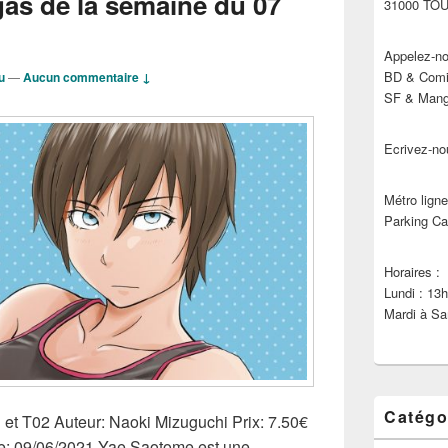
s de la semaine du 07
31000 TO
Appelez-no
BD & Comic
u
—
Aucun commentaire ↓
SF & Manga
Ecrivez-no
Métro ligne
Parking Ca
Horaires :
Lundi : 13
Mardi à Sa
Catégo
et T02 Auteur: Naoki Mizuguchi Prix: 7.50€
ie: 09/06/2021 Yae Saotome est une