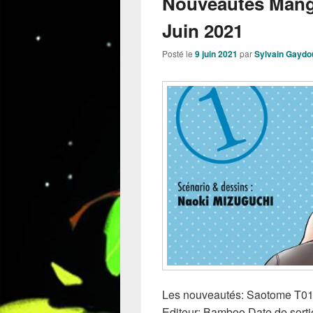
Nouveautés Manga
Juin 2021
Posté le
9 juin 2021
par
Sylvain Gaydo
Les nouveautés: Saotome T01 
Editeur: Bamboo Date de sort