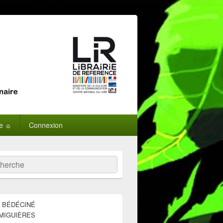
ne ☼
Connexion
:
ercher
E BÉDÉCINÉ
MIGUIÈRES