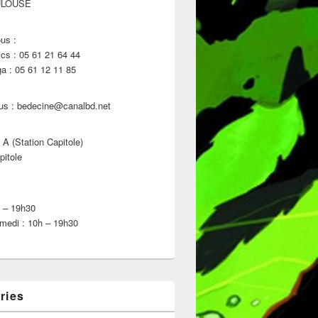
ULOUSE
us :
s : 05 61 21 64 44
 : 05 61 12 11 85
us : bedecine@canalbd.net
 A (Station Capitole)
022
pitole
h – 19h30
medi : 10h – 19h30
ries