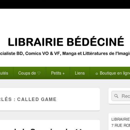
utés
Coups de ♡
Petits +
Liens
☼ Boutique en lig
Zone
Recherche 
Rech
principale
CLÉS :
CALLED GAME
de
widget
pour
la
LIBRAIRI
barre
7 RUE RO
latérale