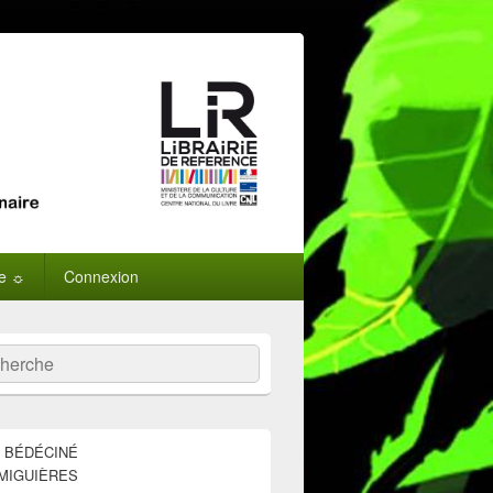
ne ☼
Connexion
:
ercher
E BÉDÉCINÉ
MIGUIÈRES