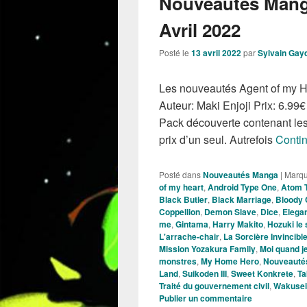
Nouveautés Mang
Avril 2022
Posté le
13 avril 2022
par
Sylvain Gay
Les nouveautés Agent of my H
Auteur: Maki Enjoji Prix: 6.99
Pack découverte contenant les
prix d’un seul. Autrefois
Contin
Posté dans
Nouveautés Manga
|
Marq
of my heart
,
Android Type One
,
Atom 
Black Butler
,
Black Marriage
,
Bloody 
Coppellion
,
Demon Slave
,
Dice
,
Elegan
me
,
Gintama
,
Harry Makito
,
Hozuki le 
L'arrache-chair
,
La Sorcière Invincibl
Mission Yozakura Family
,
Moi quand j
monstres
,
My Home Hero
,
Nouveauté
Land
,
Suikoden III
,
Sweet Konkrete
,
Ta
Traité du gouvernement civil
,
Wakusei
Publier un commentaire