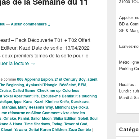
as de la Semaine du 11
31000 TO
Appelez-no
BD & Comic
dou
—
Aucun commentaire ↓
SF & Manga
eart! – Pack Découverte T01 + T02 Offert
Ecrivez-no
€ Editeur: Kazé Date de sortie: 13/04/2022
 deux premiers tomes de la série pour le
Métro ligne
Nouveautés Mangas de la Semaine du 11 Avril 2
uer la lecture
→
Parking Ca
ué comme
008 Apprenti Espion
,
21st Century Boy
,
agent
Horaires :
The Beginning
,
Ayakashi Triangle
,
Bédéciné
,
BEM
,
Cruise
,
Called Game
,
Check me up
,
Colorless
,
Lundi : 13
t Yokai Apartment life
,
Excuse-me Dentist It's touching
Mardi à Sa
stoïque
,
Ippo
,
Kana
,
Kazé
,
Kimi no Knife
,
Kurokawa
,
e
,
Mangas
,
Many Reasons Why
,
Midnight Eye Goku
,
e me réincarne en Slime Comment vivre chez les
s
,
Omaké
,
Panini
,
Sailor Moon
,
Shiba Edition
,
Soleil
,
Soul
kane & Hana
,
Time Shadows
,
Todag
,
Tower of God
,
Catégo
 Closet
,
Yawara
,
Zettai Karen Children
,
Zozo Zombie
|