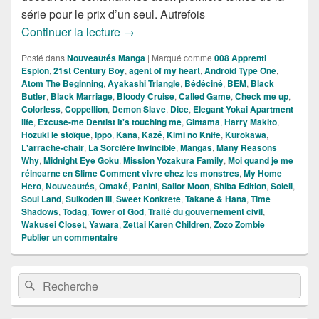
série pour le prix d’un seul. Autrefois
Nouveautés Mangas de la Semaine du 
Continuer la lecture
→
Posté dans
Nouveautés Manga
|
Marqué comme
008 Apprenti
Espion
,
21st Century Boy
,
agent of my heart
,
Android Type One
,
Atom The Beginning
,
Ayakashi Triangle
,
Bédéciné
,
BEM
,
Black
Butler
,
Black Marriage
,
Bloody Cruise
,
Called Game
,
Check me up
,
Colorless
,
Coppellion
,
Demon Slave
,
Dice
,
Elegant Yokai Apartment
life
,
Excuse-me Dentist It's touching me
,
Gintama
,
Harry Makito
,
Hozuki le stoïque
,
Ippo
,
Kana
,
Kazé
,
Kimi no Knife
,
Kurokawa
,
L'arrache-chair
,
La Sorcière Invincible
,
Mangas
,
Many Reasons
Why
,
Midnight Eye Goku
,
Mission Yozakura Family
,
Moi quand je me
réincarne en Slime Comment vivre chez les monstres
,
My Home
Hero
,
Nouveautés
,
Omaké
,
Panini
,
Sailor Moon
,
Shiba Edition
,
Soleil
,
Soul Land
,
Suikoden III
,
Sweet Konkrete
,
Takane & Hana
,
Time
Shadows
,
Todag
,
Tower of God
,
Traité du gouvernement civil
,
Wakusei Closet
,
Yawara
,
Zettai Karen Children
,
Zozo Zombie
|
Publier un commentaire
Zone
Recherche :
Rechercher
principale
de
widget