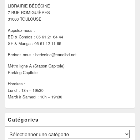
pour
LIBRAIRIE BÉDÉCINÉ
la
7 RUE ROMIGUIÈRES
barre
latérale
31000 TOULOUSE
Appelez-nous :
BD & Comics : 05 61 21 64 44
SF & Manga : 05 61 12 11 85
Ecrivez-nous : bedecine@canalbd.net
Métro ligne A (Station Capitole)
Parking Capitole
Horaires :
Lundi : 13h – 19h30
Mardi à Samedi : 10h – 19h30
Catégories
Catégories