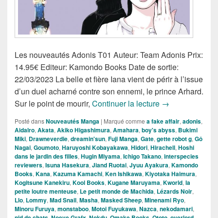
Les nouveautés Adonis T01 Auteur: Team Adonis Prix:
14.95€ Editeur: Kamondo Books Date de sortie:
22/03/2023 La belle et fière Iana vient de périr à l’issue
d’un duel acharné contre son ennemi, le prince Arhard.
Nouveautés Man
Sur le point de mourir,
Continuer la lecture
→
Posté dans
Nouveautés Manga
|
Marqué comme
a fake affair
,
adonis
,
Aidalro
,
Akata
,
Akiko Higashimura
,
Amahara
,
boy's abyss
,
Bukimi
Miki
,
Drawneverdie
,
dreamin'sun
,
Fuji Manga
,
Gate
,
gette robot g
,
Gô
Nagai
,
Goumoto
,
Haruyoshi Kobayakawa
,
Hidori
,
Hirachell
,
Hoshi
dans le jardin des filles
,
Hugin Miyama
,
Ichigo Takano
,
interspecies
reviewers
,
Isuna Hasekura
,
Jiand Ruotai
,
Jyuu Ayakura
,
Kamondo
Books
,
Kana
,
Kazuma Kamachi
,
Ken Ishikawa
,
Kiyotaka Haimura
,
Kogitsune Kanekiru
,
Kool Books
,
Kugane Maruyama
,
Kworld
,
la
petite loutre menteuse
,
Le petit monde de Machida
,
Lézards Noir
,
Llo
,
Lommy
,
Mad Snail
,
Masha
,
Masked Sheep
,
Minenami Ryo
,
Minoru Furuya
,
monstaboo
,
Motoi Fuyukawa
,
Nazca
,
nekodamari
,
nid de chats
,
Noeve Grafx
,
Nokdu
,
Omake Books
,
Ototo
,
overlord
,