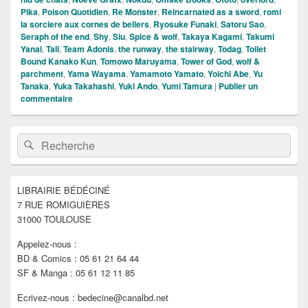
Pika
,
Poison Quotidien
,
Re Monster
,
Reincarnated as a sword
,
romi
la sorciere aux cornes de beliers
,
Ryosuke Funaki
,
Satoru Sao
,
Seraph of the end
,
Shy
,
Siu
,
Spice & wolf
,
Takaya Kagami
,
Takumi
Yanai
,
Tali
,
Team Adonis
,
the runway
,
the stairway
,
Todag
,
Toilet
Bound Kanako Kun
,
Tomowo Maruyama
,
Tower of God
,
wolf &
parchment
,
Yama Wayama
,
Yamamoto Yamato
,
Yoichi Abe
,
Yu
Tanaka
,
Yuka Takahashi
,
Yuki Ando
,
Yumi Tamura
|
Publier un
commentaire
Zone
Recherche :
Rechercher
principale
de
widget
pour
LIBRAIRIE BÉDÉCINÉ
la
7 RUE ROMIGUIÈRES
barre
latérale
31000 TOULOUSE
Appelez-nous :
BD & Comics : 05 61 21 64 44
SF & Manga : 05 61 12 11 85
Ecrivez-nous : bedecine@canalbd.net