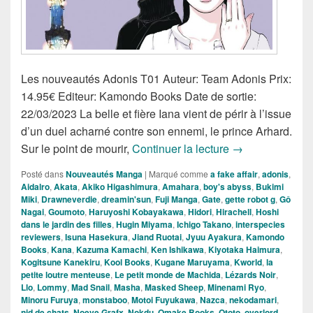
Les nouveautés Adonis T01 Auteur: Team Adonis Prix:
14.95€ Editeur: Kamondo Books Date de sortie:
22/03/2023 La belle et fière Iana vient de périr à l’issue
d’un duel acharné contre son ennemi, le prince Arhard.
Nouveautés Man
Sur le point de mourir,
Continuer la lecture
→
Posté dans
Nouveautés Manga
|
Marqué comme
a fake affair
,
adonis
,
Aidalro
,
Akata
,
Akiko Higashimura
,
Amahara
,
boy's abyss
,
Bukimi
Miki
,
Drawneverdie
,
dreamin'sun
,
Fuji Manga
,
Gate
,
gette robot g
,
Gô
Nagai
,
Goumoto
,
Haruyoshi Kobayakawa
,
Hidori
,
Hirachell
,
Hoshi
dans le jardin des filles
,
Hugin Miyama
,
Ichigo Takano
,
interspecies
reviewers
,
Isuna Hasekura
,
Jiand Ruotai
,
Jyuu Ayakura
,
Kamondo
Books
,
Kana
,
Kazuma Kamachi
,
Ken Ishikawa
,
Kiyotaka Haimura
,
Kogitsune Kanekiru
,
Kool Books
,
Kugane Maruyama
,
Kworld
,
la
petite loutre menteuse
,
Le petit monde de Machida
,
Lézards Noir
,
Llo
,
Lommy
,
Mad Snail
,
Masha
,
Masked Sheep
,
Minenami Ryo
,
Minoru Furuya
,
monstaboo
,
Motoi Fuyukawa
,
Nazca
,
nekodamari
,
nid de chats
,
Noeve Grafx
,
Nokdu
,
Omake Books
,
Ototo
,
overlord
,