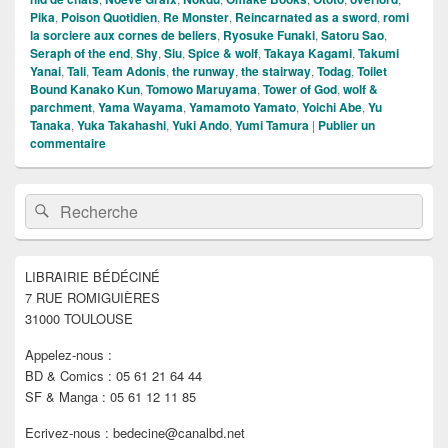
Pika
,
Poison Quotidien
,
Re Monster
,
Reincarnated as a sword
,
romi
la sorciere aux cornes de beliers
,
Ryosuke Funaki
,
Satoru Sao
,
Seraph of the end
,
Shy
,
Siu
,
Spice & wolf
,
Takaya Kagami
,
Takumi
Yanai
,
Tali
,
Team Adonis
,
the runway
,
the stairway
,
Todag
,
Toilet
Bound Kanako Kun
,
Tomowo Maruyama
,
Tower of God
,
wolf &
parchment
,
Yama Wayama
,
Yamamoto Yamato
,
Yoichi Abe
,
Yu
Tanaka
,
Yuka Takahashi
,
Yuki Ando
,
Yumi Tamura
|
Publier un
commentaire
Zone
Recherche :
Rechercher
principale
de
widget
pour
LIBRAIRIE BÉDÉCINÉ
la
7 RUE ROMIGUIÈRES
barre
latérale
31000 TOULOUSE
Appelez-nous :
BD & Comics : 05 61 21 64 44
SF & Manga : 05 61 12 11 85
Ecrivez-nous : bedecine@canalbd.net