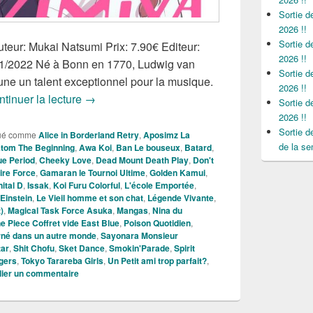
Sortie 
2026 !!
Sortie 
eur: Mukai Natsumi Prix: 7.90€ Editeur:
2026 !!
/01/2022 Né à Bonn en 1770, Ludwig van
Sortie 
une un talent exceptionnel pour la musique.
2026 !!
Nouveautés Mangas de la Semaine du 17 Jan
tinuer la lecture
→
Sortie 
2026 !!
Sortie 
ué comme
Alice in Borderland Retry
,
Aposimz La
de la se
tom The Beginning
,
Awa Koi
,
Ban Le bouseux
,
Batard
,
ue Period
,
Cheeky Love
,
Dead Mount Death Play
,
Don't
ire Force
,
Gamaran le Tournoi Ultime
,
Golden Kamui
,
nital D
,
Issak
,
Koi Furu Colorful
,
L'école Emportée
,
Einstein
,
Le Vieil homme et son chat
,
Légende Vivante
,
)
,
Magical Task Force Asuka
,
Mangas
,
Nina du
e Piece Coffret vide East Blue
,
Poison Quotidien
,
né dans un autre monde
,
Sayonara Monsieur
tar
,
Shit Chofu
,
Sket Dance
,
Smokin'Parade
,
Spirit
gers
,
Tokyo Tarareba Girls
,
Un Petit ami trop parfait?
,
lier un commentaire