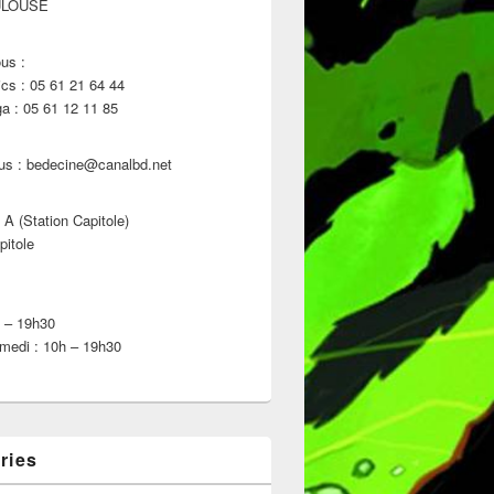
ULOUSE
us :
s : 05 61 21 64 44
 : 05 61 12 11 85
us : bedecine@canalbd.net
 A (Station Capitole)
022
pitole
h – 19h30
medi : 10h – 19h30
ries