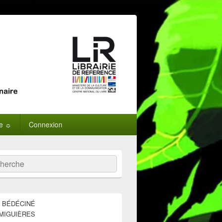
ne ☼
Connexion
:
ercher
E BÉDÉCINÉ
MIGUIÈRES