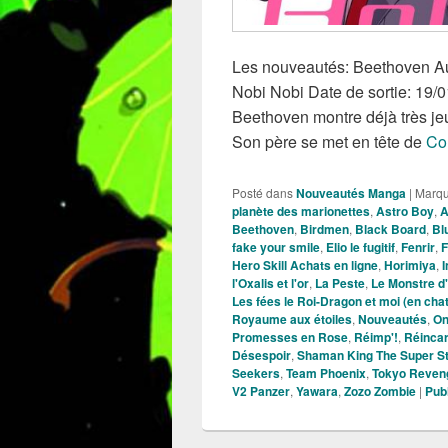
Les nouveautés: Beethoven Aut
Nobi Nobi Date de sortie: 19
Beethoven montre déjà très je
Son père se met en tête de
Con
Posté dans
Nouveautés Manga
|
Marq
planète des marionettes
,
Astro Boy
,
A
Beethoven
,
Birdmen
,
Black Board
,
Bl
fake your smile
,
Elio le fugitif
,
Fenrir
,
F
Hero Skill Achats en ligne
,
Horimiya
,
I
l'Oxalis et l'or
,
La Peste
,
Le Monstre d'
Les fées le Roi-Dragon et moi (en chat
Royaume aux étoiles
,
Nouveautés
,
On
Promesses en Rose
,
Réimp'!
,
Réincar
Désespoir
,
Shaman King The Super S
Seekers
,
Team Phoenix
,
Tokyo Reven
V2 Panzer
,
Yawara
,
Zozo Zombie
|
Pub