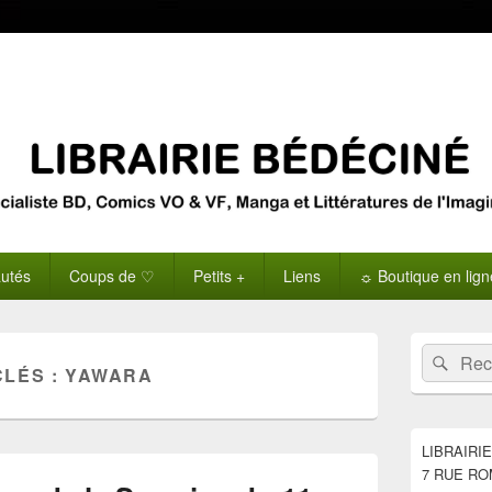
utés
Coups de ♡
Petits +
Liens
☼ Boutique en lig
Zone
Recherche 
Rech
principale
CLÉS :
YAWARA
de
widget
pour
la
LIBRAIRI
barre
7 RUE RO
latérale