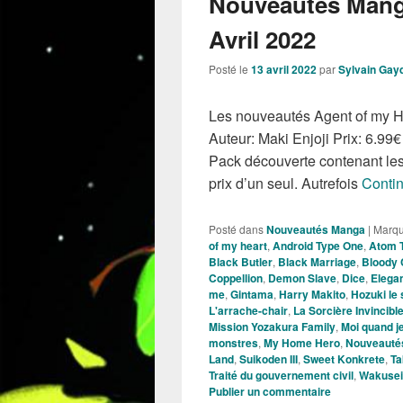
Nouveautés Mang
Avril 2022
Posté le
13 avril 2022
par
Sylvain Gay
Les nouveautés Agent of my H
Auteur: Maki Enjoji Prix: 6.99
Pack découverte contenant les
prix d’un seul. Autrefois
Contin
Posté dans
Nouveautés Manga
|
Marq
of my heart
,
Android Type One
,
Atom 
Black Butler
,
Black Marriage
,
Bloody 
Coppellion
,
Demon Slave
,
Dice
,
Elegan
me
,
Gintama
,
Harry Makito
,
Hozuki le 
L'arrache-chair
,
La Sorcière Invincibl
Mission Yozakura Family
,
Moi quand j
monstres
,
My Home Hero
,
Nouveauté
Land
,
Suikoden III
,
Sweet Konkrete
,
Ta
Traité du gouvernement civil
,
Wakusei
Publier un commentaire