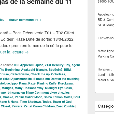
as de la Semaine du 11
31000 TO
Appelez-no
BD & Comic
dou
—
Aucun commentaire ↓
SF & Manga
eart! – Pack Découverte T01 + T02 Offert
Ecrivez-no
€ Editeur: Kazé Date de sortie: 13/04/2022
 deux premiers tomes de la série pour le
Métro ligne
Nouveautés Mangas de la Semaine du 11 Avril 2
uer la lecture
→
Parking Ca
ué comme
008 Apprenti Espion
,
21st Century Boy
,
agent
Horaires :
The Beginning
,
Ayakashi Triangle
,
Bédéciné
,
BEM
,
Cruise
,
Called Game
,
Check me up
,
Colorless
,
Lundi : 13
t Yokai Apartment life
,
Excuse-me Dentist It's touching
Mardi à Sa
stoïque
,
Ippo
,
Kana
,
Kazé
,
Kimi no Knife
,
Kurokawa
,
e
,
Mangas
,
Many Reasons Why
,
Midnight Eye Goku
,
e me réincarne en Slime Comment vivre chez les
s
,
Omaké
,
Panini
,
Sailor Moon
,
Shiba Edition
,
Soleil
,
Soul
kane & Hana
,
Time Shadows
,
Todag
,
Tower of God
,
Catégo
 Closet
,
Yawara
,
Zettai Karen Children
,
Zozo Zombie
|