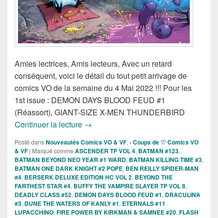
Amies lectrices, Amis lecteurs, Avec un retard
conséquent, voici le détail du tout petit arrivage de
comics VO de la semaine du 4 Mai 2022 !!! Pour les
1st issue : DEMON DAYS BLOOD FEUD #1
(Réassort), GIANT-SIZE X-MEN THUNDERBIRD
Sorties des comics VO de la semaine d
Continuer la lecture
→
Posté dans
Nouveautés Comics VO & VF
,
› Coups de ♡ Comics VO
& VF
|
Marqué comme
ASCENDER TP VOL 4
,
BATMAN #123
,
BATMAN BEYOND NEO YEAR #1 WARD
,
BATMAN KILLING TIME #3
,
BATMAN ONE DARK KNIGHT #2 POPE
,
BEN REILLY SPIDER-MAN
#4
,
BERSERK DELUXE EDITION HC VOL 2
,
BEYOND THE
FARTHEST STAR #4
,
BUFFY THE VAMPIRE SLAYER TP VOL 8
,
DEADLY CLASS #52
,
DEMON DAYS BLOOD FEUD #1
,
DRACULINA
#3
,
DUNE THE WATERS OF KANLY #1
,
ETERNALS #11
LUPACCHINO
,
FIRE POWER BY KIRKMAN & SAMNEE #20
,
FLASH