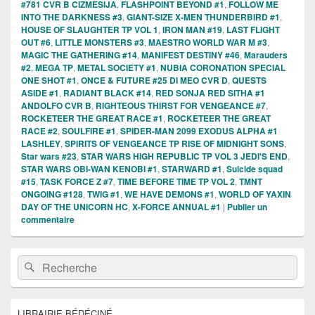
#781 CVR B CIZMESIJA
,
FLASHPOINT BEYOND #1
,
FOLLOW ME
INTO THE DARKNESS #3
,
GIANT-SIZE X-MEN THUNDERBIRD #1
,
HOUSE OF SLAUGHTER TP VOL 1
,
IRON MAN #19
,
LAST FLIGHT
OUT #6
,
LITTLE MONSTERS #3
,
MAESTRO WORLD WAR M #3
,
MAGIC THE GATHERING #14
,
MANIFEST DESTINY #46
,
Marauders
#2
,
MEGA TP
,
METAL SOCIETY #1
,
NUBIA CORONATION SPECIAL
ONE SHOT #1
,
ONCE & FUTURE #25 DI MEO CVR D
,
QUESTS
ASIDE #1
,
RADIANT BLACK #14
,
RED SONJA RED SITHA #1
ANDOLFO CVR B
,
RIGHTEOUS THIRST FOR VENGEANCE #7
,
ROCKETEER THE GREAT RACE #1
,
ROCKETEER THE GREAT
RACE #2
,
SOULFIRE #1
,
SPIDER-MAN 2099 EXODUS ALPHA #1
LASHLEY
,
SPIRITS OF VENGEANCE TP RISE OF MIDNIGHT SONS
,
Star wars #23
,
STAR WARS HIGH REPUBLIC TP VOL 3 JEDI'S END
,
STAR WARS OBI-WAN KENOBI #1
,
STARWARD #1
,
Suicide squad
#15
,
TASK FORCE Z #7
,
TIME BEFORE TIME TP VOL 2
,
TMNT
ONGOING #128
,
TWIG #1
,
WE HAVE DEMONS #1
,
WORLD OF YAXIN
DAY OF THE UNICORN HC
,
X-FORCE ANNUAL #1
|
Publier un
commentaire
Zone
Recherche :
Rechercher
principale
de
widget
pour
LIBRAIRIE BÉDÉCINÉ