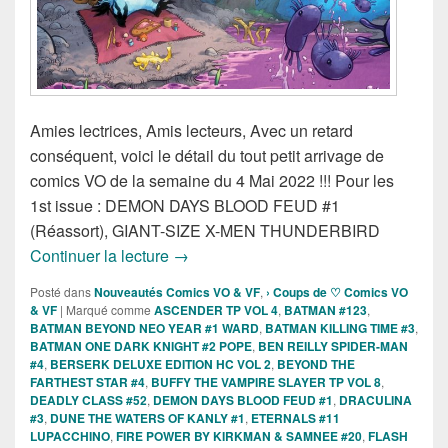
Amies lectrices, Amis lecteurs, Avec un retard
conséquent, voici le détail du tout petit arrivage de
comics VO de la semaine du 4 Mai 2022 !!! Pour les
1st issue : DEMON DAYS BLOOD FEUD #1
(Réassort), GIANT-SIZE X-MEN THUNDERBIRD
Sorties des comics VO de la semaine d
Continuer la lecture
→
Posté dans
Nouveautés Comics VO & VF
,
› Coups de ♡ Comics VO
& VF
|
Marqué comme
ASCENDER TP VOL 4
,
BATMAN #123
,
BATMAN BEYOND NEO YEAR #1 WARD
,
BATMAN KILLING TIME #3
,
BATMAN ONE DARK KNIGHT #2 POPE
,
BEN REILLY SPIDER-MAN
#4
,
BERSERK DELUXE EDITION HC VOL 2
,
BEYOND THE
FARTHEST STAR #4
,
BUFFY THE VAMPIRE SLAYER TP VOL 8
,
DEADLY CLASS #52
,
DEMON DAYS BLOOD FEUD #1
,
DRACULINA
#3
,
DUNE THE WATERS OF KANLY #1
,
ETERNALS #11
LUPACCHINO
,
FIRE POWER BY KIRKMAN & SAMNEE #20
,
FLASH