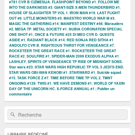
#781 CVR B CIZMESIJA
,
FLASHPOINT BEYOND #1
,
FOLLOW ME
INTO THE DARKNESS #3
,
GIANT-SIZE X-MEN THUNDERBIRD #1
,
HOUSE OF SLAUGHTER TP VOL 1
,
IRON MAN #19
,
LAST FLIGHT
OUT #6
,
LITTLE MONSTERS #3
,
MAESTRO WORLD WAR M #3
,
MAGIC THE GATHERING #14
,
MANIFEST DESTINY #46
,
Marauders
#2
,
MEGA TP
,
METAL SOCIETY #1
,
NUBIA CORONATION SPECIAL
ONE SHOT #1
,
ONCE & FUTURE #25 DI MEO CVR D
,
QUESTS
ASIDE #1
,
RADIANT BLACK #14
,
RED SONJA RED SITHA #1
ANDOLFO CVR B
,
RIGHTEOUS THIRST FOR VENGEANCE #7
,
ROCKETEER THE GREAT RACE #1
,
ROCKETEER THE GREAT
RACE #2
,
SOULFIRE #1
,
SPIDER-MAN 2099 EXODUS ALPHA #1
LASHLEY
,
SPIRITS OF VENGEANCE TP RISE OF MIDNIGHT SONS
,
Star wars #23
,
STAR WARS HIGH REPUBLIC TP VOL 3 JEDI'S END
,
STAR WARS OBI-WAN KENOBI #1
,
STARWARD #1
,
Suicide squad
#15
,
TASK FORCE Z #7
,
TIME BEFORE TIME TP VOL 2
,
TMNT
ONGOING #128
,
TWIG #1
,
WE HAVE DEMONS #1
,
WORLD OF YAXIN
DAY OF THE UNICORN HC
,
X-FORCE ANNUAL #1
|
Publier un
commentaire
Zone
Recherche :
Rechercher
principale
de
widget
pour
LIBRAIRIE BÉDÉCINÉ