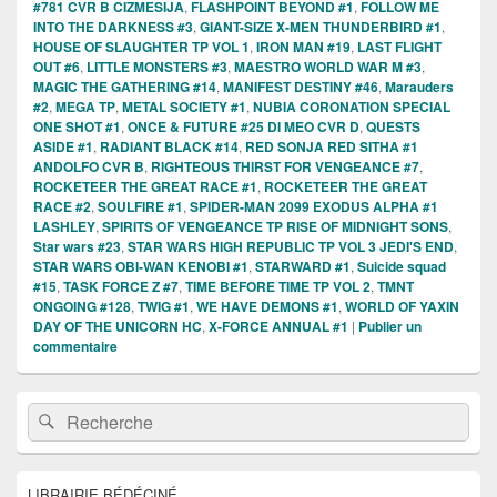
#781 CVR B CIZMESIJA
,
FLASHPOINT BEYOND #1
,
FOLLOW ME
INTO THE DARKNESS #3
,
GIANT-SIZE X-MEN THUNDERBIRD #1
,
HOUSE OF SLAUGHTER TP VOL 1
,
IRON MAN #19
,
LAST FLIGHT
OUT #6
,
LITTLE MONSTERS #3
,
MAESTRO WORLD WAR M #3
,
MAGIC THE GATHERING #14
,
MANIFEST DESTINY #46
,
Marauders
#2
,
MEGA TP
,
METAL SOCIETY #1
,
NUBIA CORONATION SPECIAL
ONE SHOT #1
,
ONCE & FUTURE #25 DI MEO CVR D
,
QUESTS
ASIDE #1
,
RADIANT BLACK #14
,
RED SONJA RED SITHA #1
ANDOLFO CVR B
,
RIGHTEOUS THIRST FOR VENGEANCE #7
,
ROCKETEER THE GREAT RACE #1
,
ROCKETEER THE GREAT
RACE #2
,
SOULFIRE #1
,
SPIDER-MAN 2099 EXODUS ALPHA #1
LASHLEY
,
SPIRITS OF VENGEANCE TP RISE OF MIDNIGHT SONS
,
Star wars #23
,
STAR WARS HIGH REPUBLIC TP VOL 3 JEDI'S END
,
STAR WARS OBI-WAN KENOBI #1
,
STARWARD #1
,
Suicide squad
#15
,
TASK FORCE Z #7
,
TIME BEFORE TIME TP VOL 2
,
TMNT
ONGOING #128
,
TWIG #1
,
WE HAVE DEMONS #1
,
WORLD OF YAXIN
DAY OF THE UNICORN HC
,
X-FORCE ANNUAL #1
|
Publier un
commentaire
Zone
Recherche :
Rechercher
principale
de
widget
pour
LIBRAIRIE BÉDÉCINÉ