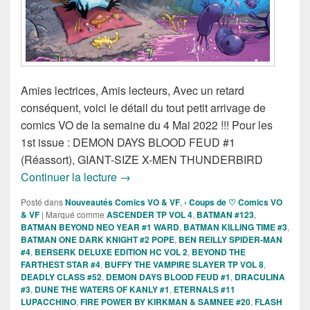
Amies lectrices, Amis lecteurs, Avec un retard
conséquent, voici le détail du tout petit arrivage de
comics VO de la semaine du 4 Mai 2022 !!! Pour les
1st issue : DEMON DAYS BLOOD FEUD #1
(Réassort), GIANT-SIZE X-MEN THUNDERBIRD
Sorties des comics VO de la semaine d
Continuer la lecture
→
Posté dans
Nouveautés Comics VO & VF
,
› Coups de ♡ Comics VO
& VF
|
Marqué comme
ASCENDER TP VOL 4
,
BATMAN #123
,
BATMAN BEYOND NEO YEAR #1 WARD
,
BATMAN KILLING TIME #3
,
BATMAN ONE DARK KNIGHT #2 POPE
,
BEN REILLY SPIDER-MAN
#4
,
BERSERK DELUXE EDITION HC VOL 2
,
BEYOND THE
FARTHEST STAR #4
,
BUFFY THE VAMPIRE SLAYER TP VOL 8
,
DEADLY CLASS #52
,
DEMON DAYS BLOOD FEUD #1
,
DRACULINA
#3
,
DUNE THE WATERS OF KANLY #1
,
ETERNALS #11
LUPACCHINO
,
FIRE POWER BY KIRKMAN & SAMNEE #20
,
FLASH