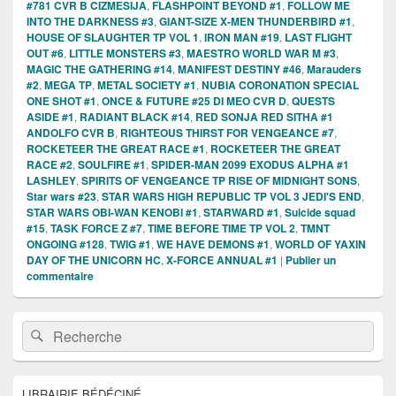
#781 CVR B CIZMESIJA
,
FLASHPOINT BEYOND #1
,
FOLLOW ME
INTO THE DARKNESS #3
,
GIANT-SIZE X-MEN THUNDERBIRD #1
,
HOUSE OF SLAUGHTER TP VOL 1
,
IRON MAN #19
,
LAST FLIGHT
OUT #6
,
LITTLE MONSTERS #3
,
MAESTRO WORLD WAR M #3
,
MAGIC THE GATHERING #14
,
MANIFEST DESTINY #46
,
Marauders
#2
,
MEGA TP
,
METAL SOCIETY #1
,
NUBIA CORONATION SPECIAL
ONE SHOT #1
,
ONCE & FUTURE #25 DI MEO CVR D
,
QUESTS
ASIDE #1
,
RADIANT BLACK #14
,
RED SONJA RED SITHA #1
ANDOLFO CVR B
,
RIGHTEOUS THIRST FOR VENGEANCE #7
,
ROCKETEER THE GREAT RACE #1
,
ROCKETEER THE GREAT
RACE #2
,
SOULFIRE #1
,
SPIDER-MAN 2099 EXODUS ALPHA #1
LASHLEY
,
SPIRITS OF VENGEANCE TP RISE OF MIDNIGHT SONS
,
Star wars #23
,
STAR WARS HIGH REPUBLIC TP VOL 3 JEDI'S END
,
STAR WARS OBI-WAN KENOBI #1
,
STARWARD #1
,
Suicide squad
#15
,
TASK FORCE Z #7
,
TIME BEFORE TIME TP VOL 2
,
TMNT
ONGOING #128
,
TWIG #1
,
WE HAVE DEMONS #1
,
WORLD OF YAXIN
DAY OF THE UNICORN HC
,
X-FORCE ANNUAL #1
|
Publier un
commentaire
Zone
Recherche :
Rechercher
principale
de
widget
pour
LIBRAIRIE BÉDÉCINÉ