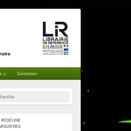
ne ☼
Connexion
:
ercher
E BÉDÉCINÉ
MIGUIÈRES