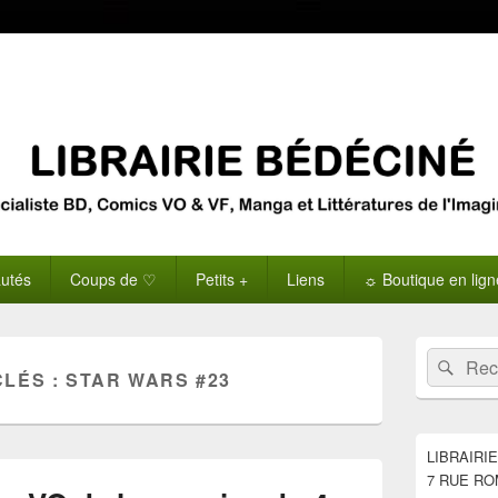
utés
Coups de ♡
Petits +
Liens
☼ Boutique en lig
Zone
Recherche 
Rech
principale
CLÉS :
STAR WARS #23
de
widget
pour
la
LIBRAIRI
barre
7 RUE RO
latérale