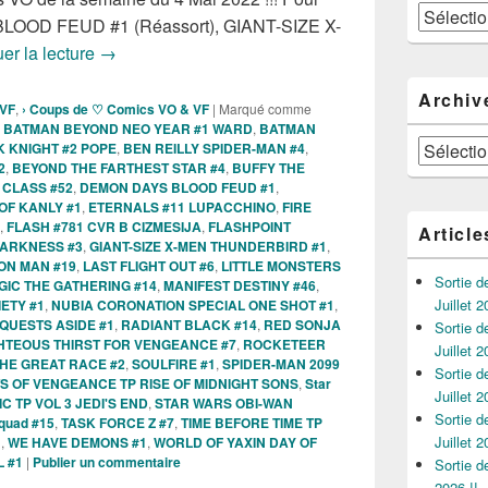
Catégories
 BLOOD FEUD #1 (Réassort), GIANT-SIZE X-
Sorties des comics VO de la semaine du 4 Mai 2022
er la lecture
→
Archiv
 VF
,
› Coups de ♡ Comics VO & VF
|
Marqué comme
,
BATMAN BEYOND NEO YEAR #1 WARD
,
BATMAN
Archives
 KNIGHT #2 POPE
,
BEN REILLY SPIDER-MAN #4
,
2
,
BEYOND THE FARTHEST STAR #4
,
BUFFY THE
 CLASS #52
,
DEMON DAYS BLOOD FEUD #1
,
OF KANLY #1
,
ETERNALS #11 LUPACCHINO
,
FIRE
,
FLASH #781 CVR B CIZMESIJA
,
FLASHPOINT
Article
DARKNESS #3
,
GIANT-SIZE X-MEN THUNDERBIRD #1
,
ON MAN #19
,
LAST FLIGHT OUT #6
,
LITTLE MONSTERS
Sortie 
GIC THE GATHERING #14
,
MANIFEST DESTINY #46
,
Juillet 2
ETY #1
,
NUBIA CORONATION SPECIAL ONE SHOT #1
,
QUESTS ASIDE #1
,
RADIANT BLACK #14
,
RED SONJA
Sortie 
HTEOUS THIRST FOR VENGEANCE #7
,
ROCKETEER
Juillet 2
HE GREAT RACE #2
,
SOULFIRE #1
,
SPIDER-MAN 2099
Sortie 
TS OF VENGEANCE TP RISE OF MIDNIGHT SONS
,
Star
Juillet 2
 TP VOL 3 JEDI'S END
,
STAR WARS OBI-WAN
Sortie 
squad #15
,
TASK FORCE Z #7
,
TIME BEFORE TIME TP
Juillet 2
1
,
WE HAVE DEMONS #1
,
WORLD OF YAXIN DAY OF
 #1
|
Publier un commentaire
Sortie 
2026 !!