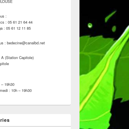
ULOUSE
us :
s : 05 61 21 64 44
 : 05 61 12 11 85
us : bedecine@canalbd.net
 A (Station Capitole)
pitole
h – 19h30
medi : 10h – 19h30
ries