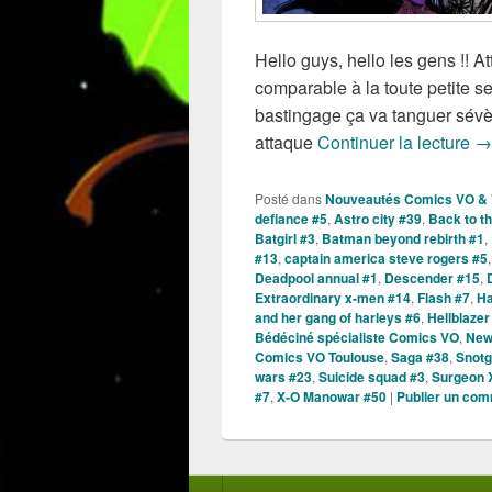
Hello guys, hello les gens !! A
comparable à la toute petite 
bastingage ça va tanguer sévèr
So
attaque
Continuer la lecture
→
Posté dans
Nouveautés Comics VO &
defiance #5
,
Astro city #39
,
Back to th
Batgirl #3
,
Batman beyond rebirth #1
,
#13
,
captain america steve rogers #5
Deadpool annual #1
,
Descender #15
,
Extraordinary x-men #14
,
Flash #7
,
Ha
and her gang of harleys #6
,
Hellblazer
Bédéciné spécialiste Comics VO
,
New
Comics VO Toulouse
,
Saga #38
,
Snotg
wars #23
,
Suicide squad #3
,
Surgeon 
#7
,
X-O Manowar #50
|
Publier un com
Menu