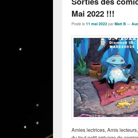
Sorties des comi
Mai 2022 !!!
Posté le
11 mai 2022
par
Matt B
—
Auc
Amies lectrices, Amis lecteurs,
du tout petit arrivage de comi