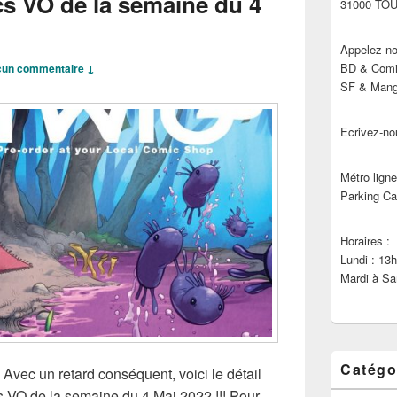
cs VO de la semaine du 4
31000 TO
Appelez-no
BD & Comic
un commentaire ↓
SF & Manga
Ecrivez-no
Métro ligne
Parking Ca
Horaires :
Lundi : 13
Mardi à Sa
Catégo
 Avec un retard conséquent, voici le détail
cs VO de la semaine du 4 Mai 2022 !!! Pour