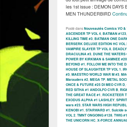
les 1st issue : DEMON DAYS
MEN THUNDERBIRD
Continu
Posté dans
Nouveautés Comics VO &
ASCENDER TP VOL 4
,
BATMAN #123
KILLING TIME #3
,
BATMAN ONE DARK
BERSERK DELUXE EDITION HC VOL 
VAMPIRE SLAYER TP VOL 8
,
DEADLY
DRACULINA #3
,
DUNE THE WATERS 
POWER BY KIRKMAN & SAMNEE #20
BEYOND #1
,
FOLLOW ME INTO THE 
HOUSE OF SLAUGHTER TP VOL 1
,
IR
#3
,
MAESTRO WORLD WAR M #3
,
MA
Marauders #2
,
MEGA TP
,
METAL SOCI
ONCE & FUTURE #25 DI MEO CVR D
,
RED SITHA #1 ANDOLFO CVR B
,
RIG
THE GREAT RACE #1
,
ROCKETEER T
EXODUS ALPHA #1 LASHLEY
,
SPIRI
wars #23
,
STAR WARS HIGH REPUBLIC
KENOBI #1
,
STARWARD #1
,
Suicide 
VOL 2
,
TMNT ONGOING #128
,
TWIG #
THE UNICORN HC
,
X-FORCE ANNUAL