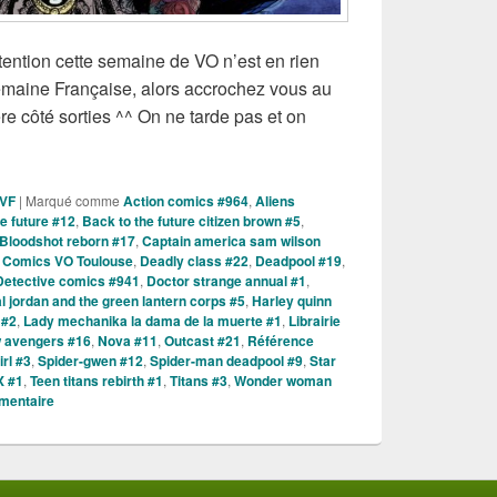
ttention cette semaine de VO n’est en rien
semaine Française, alors accrochez vous au
e côté sorties ^^ On ne tarde pas et on
rties des Comics VO de la semaine du 28 Septembre 2016 !!
 VF
|
Marqué comme
Action comics #964
,
Aliens
e future #12
,
Back to the future citizen brown #5
,
Bloodshot reborn #17
,
Captain america sam wilson
,
Comics VO Toulouse
,
Deadly class #22
,
Deadpool #19
,
Detective comics #941
,
Doctor strange annual #1
,
l jordan and the green lantern corps #5
,
Harley quinn
 #2
,
Lady mechanika la dama de la muerte #1
,
Librairie
 avengers #16
,
Nova #11
,
Outcast #21
,
Référence
irl #3
,
Spider-gwen #12
,
Spider-man deadpool #9
,
Star
X #1
,
Teen titans rebirth #1
,
Titans #3
,
Wonder woman
mentaire