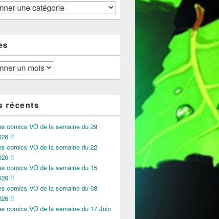
 !!!
es
s récents
des comics VO de la semaine du 29
026 !!
des comics VO de la semaine du 22
026 !!
des comics VO de la semaine du 15
026 !!
des comics VO de la semaine du 08
026 !!
des comics VO de la semaine du 17 Juin