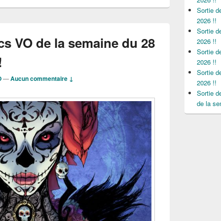
Sortie 
2026 !!
Sortie 
cs VO de la semaine du 28
2026 !!
Sortie 
!
2026 !!
Sortie 
O
—
Aucun commentaire ↓
2026 !!
Sortie 
de la se