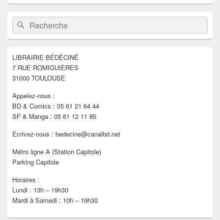
Zone
Recherche :
Rechercher
principale
de
widget
pour
LIBRAIRIE BÉDÉCINÉ
la
7 RUE ROMIGUIÈRES
barre
latérale
31000 TOULOUSE
Appelez-nous :
BD & Comics : 05 61 21 64 44
SF & Manga : 05 61 12 11 85
Ecrivez-nous : bedecine@canalbd.net
Métro ligne A (Station Capitole)
Parking Capitole
Horaires :
Lundi : 13h – 19h30
Mardi à Samedi : 10h – 19h30