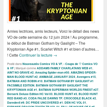
Amies lectrices, amis lecteurs, Voici le détail des news
VO de cette semaine du 12 juin 2024 ! Au programme,
le début de Batman Gotham by Gaslight – The
Kryptonian Age #1, Scarlet Witch #1 et bien d’autres…
Sorties des Comics VO de la se
! Cette
Continuer la lecture
→
Posté dans
Nouveautés Comics VO & VF
,
› Coups de ♡ Comics VO
& VF
|
Marqué comme
ADDAMS FAMILY CHARLATANS WEB #1
,
AINT NO GRAVE #2
,
Amazing Spider-man #50
,
AMAZING SPIDER-
MAN BLOOD HUNT #2
,
ANIMAGE JANUARY 2024
,
Avengers #15
,
BATMAN AND ROBIN #10
,
BATMAN GOTHAM BY GASLIGHT #1
FACSIMILE EDITION
,
BATMAN GOTHAM BY GASLIGHT THE
KRYPTONIAN AGE #1
,
BATMAN SUPERMAN WORLDS FINEST #27
,
Berserk Deluxe Edition HC Vol 03
,
BLOOD HUNT #3
,
BLOOD HUNT
RED BAND #3
,
CODA FALSE DAWNS TP
,
CROCODILE BLACK #2
,
Daredevil #9
,
DC PRIDE UNCOVERED #1
,
DEN HC VOL 01
,
EXPANSE DRAGON TOOTH TP VOL 01
,
FALL OF HOUSE OF X #5
,