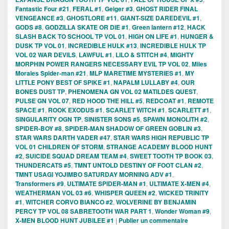
Fantastic Four #21
,
FERAL #1
,
Geiger #3
,
GHOST RIDER FINAL
VENGEANCE #3
,
GHOSTLORE #11
,
GIANT-SIZE DAREDEVIL #1
,
GODS #8
,
GODZILLA SKATE OR DIE #1
,
Green lantern #12
,
HACK
SLASH BACK TO SCHOOL TP VOL 01
,
HIGH ON LIFE #1
,
HUNGER &
DUSK TP VOL 01
,
INCREDIBLE HULK #13
,
INCREDIBLE HULK TP
VOL 02 WAR DEVILS
,
LAWFUL #1
,
LILO & STITCH #4
,
MIGHTY
MORPHIN POWER RANGERS NECESSARY EVIL TP VOL 02
,
Miles
Morales Spider-man #21
,
MLP MARETIME MYSTERIES #1
,
MY
LITTLE PONY BEST OF SPIKE #1
,
NAPALM LULLABY #4
,
OUR
BONES DUST TP
,
PHENOMENA GN VOL 02 MATILDES QUEST
,
PULSE GN VOL 07
,
RED HOOD THE HILL #5
,
REDCOAT #1
,
REMOTE
SPACE #1
,
ROOK EXODUS #1
,
SCARLET WITCH #1
,
SCARLETT #1
,
SINGULARITY OGN TP
,
SINISTER SONS #5
,
SPAWN MONOLITH #2
,
SPIDER-BOY #8
,
SPIDER-MAN SHADOW OF GREEN GOBLIN #3
,
STAR WARS DARTH VADER #47
,
STAR WARS HIGH REPUBLIC TP
VOL 01 CHILDREN OF STORM
,
STRANGE ACADEMY BLOOD HUNT
#2
,
SUICIDE SQUAD DREAM TEAM #4
,
SWEET TOOTH TP BOOK 03
,
THUNDERCATS #5
,
TMNT UNTOLD DESTINY OF FOOT CLAN #2
,
TMNT USAGI YOJIMBO SATURDAY MORNING ADV #1
,
Transformers #9
,
ULTIMATE SPIDER-MAN #1
,
ULTIMATE X-MEN #4
,
WEATHERMAN VOL 03 #6
,
WHISPER QUEEN #2
,
WICKED TRINITY
#1
,
WITCHER CORVO BIANCO #2
,
WOLVERINE BY BENJAMIN
PERCY TP VOL 08 SABRETOOTH WAR PART 1
,
Wonder Woman #9
,
X-MEN BLOOD HUNT JUBILEE #1
|
Publier un commentaire