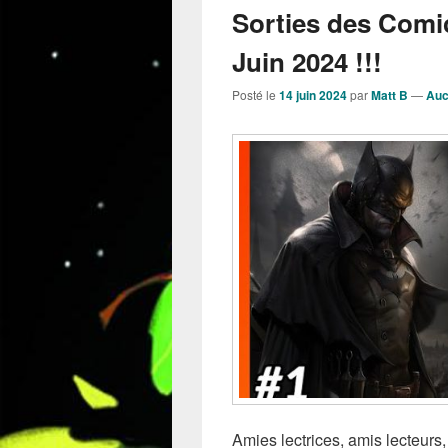
Sorties des Comi
Juin 2024 !!!
Posté le
14 juin 2024
par
Matt B
—
Auc
Amies lectrices, amis lecteurs,