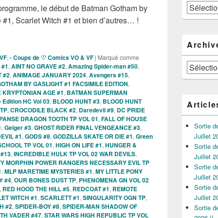
Catégories
 programme, le début de Batman Gotham by
#1, Scarlet Witch #1 et bien d’autres… !
ies des Comics VO de la semaine du 12 Juin 2024 !!!
Archiv
 VF
,
› Coups de ♡ Comics VO & VF
|
Marqué comme
Archives
 #1
,
AINT NO GRAVE #2
,
Amazing Spider-man #50
,
 #2
,
ANIMAGE JANUARY 2024
,
Avengers #15
,
OTHAM BY GASLIGHT #1 FACSIMILE EDITION
,
 KRYPTONIAN AGE #1
,
BATMAN SUPERMAN
 Edition HC Vol 03
,
BLOOD HUNT #3
,
BLOOD HUNT
Article
TP
,
CROCODILE BLACK #2
,
Daredevil #9
,
DC PRIDE
PANSE DRAGON TOOTH TP VOL 01
,
FALL OF HOUSE
Sortie 
1
,
Geiger #3
,
GHOST RIDER FINAL VENGEANCE #3
,
Juillet 2
EVIL #1
,
GODS #8
,
GODZILLA SKATE OR DIE #1
,
Green
CHOOL TP VOL 01
,
HIGH ON LIFE #1
,
HUNGER &
Sortie 
 #13
,
INCREDIBLE HULK TP VOL 02 WAR DEVILS
,
Juillet 2
TY MORPHIN POWER RANGERS NECESSARY EVIL TP
Sortie 
1
,
MLP MARETIME MYSTERIES #1
,
MY LITTLE PONY
Juillet 2
Y #4
,
OUR BONES DUST TP
,
PHENOMENA GN VOL 02
Sortie 
,
RED HOOD THE HILL #5
,
REDCOAT #1
,
REMOTE
Juillet 2
ET WITCH #1
,
SCARLETT #1
,
SINGULARITY OGN TP
,
H #2
,
SPIDER-BOY #8
,
SPIDER-MAN SHADOW OF
Sortie 
TH VADER #47
,
STAR WARS HIGH REPUBLIC TP VOL
2026 !!