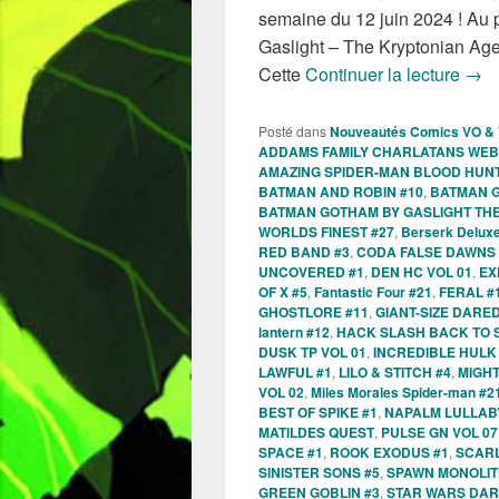
semaine du 12 juin 2024 ! Au
Gaslight – The Kryptonian Age 
Sort
Cette
Continuer la lecture
→
Posté dans
Nouveautés Comics VO &
ADDAMS FAMILY CHARLATANS WEB
AMAZING SPIDER-MAN BLOOD HUNT
BATMAN AND ROBIN #10
,
BATMAN G
BATMAN GOTHAM BY GASLIGHT THE
WORLDS FINEST #27
,
Berserk Deluxe
RED BAND #3
,
CODA FALSE DAWNS 
UNCOVERED #1
,
DEN HC VOL 01
,
EX
OF X #5
,
Fantastic Four #21
,
FERAL #
GHOSTLORE #11
,
GIANT-SIZE DARED
lantern #12
,
HACK SLASH BACK TO S
DUSK TP VOL 01
,
INCREDIBLE HULK
LAWFUL #1
,
LILO & STITCH #4
,
MIGH
VOL 02
,
Miles Morales Spider-man #2
BEST OF SPIKE #1
,
NAPALM LULLAB
MATILDES QUEST
,
PULSE GN VOL 07
SPACE #1
,
ROOK EXODUS #1
,
SCARL
SINISTER SONS #5
,
SPAWN MONOLIT
GREEN GOBLIN #3
,
STAR WARS DAR