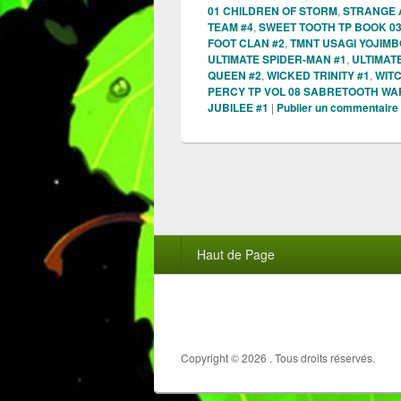
01 CHILDREN OF STORM
,
STRANGE 
TEAM #4
,
SWEET TOOTH TP BOOK 0
FOOT CLAN #2
,
TMNT USAGI YOJIM
ULTIMATE SPIDER-MAN #1
,
ULTIMAT
QUEEN #2
,
WICKED TRINITY #1
,
WIT
PERCY TP VOL 08 SABRETOOTH WA
JUBILEE #1
|
Publier un commentaire
Menu
Haut de Page
du
pied
de
page
Copyright © 2026
. Tous droits réservés.