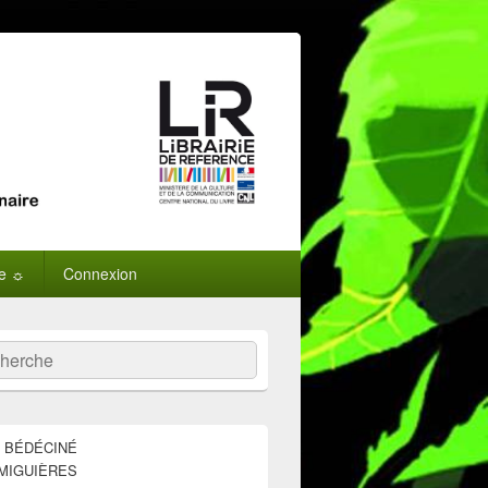
ne ☼
Connexion
:
ercher
E BÉDÉCINÉ
MIGUIÈRES