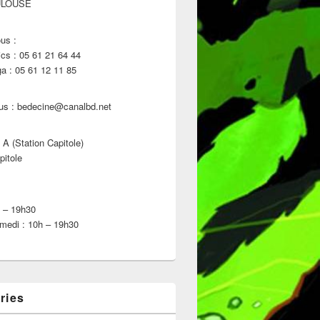
ULOUSE
us :
s : 05 61 21 64 44
 : 05 61 12 11 85
us : bedecine@canalbd.net
 A (Station Capitole)
pitole
h – 19h30
medi : 10h – 19h30
ries