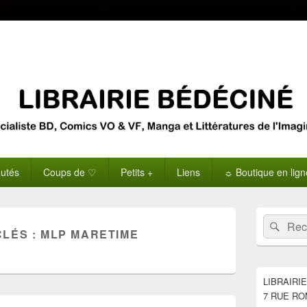
utés
Coups de ♡
Petits +
Liens
☼ Boutique en lig
Zone
Recherche 
Rech
principale
CLÉS :
MLP MARETIME
de
widget
pour
la
LIBRAIRI
barre
7 RUE RO
latérale