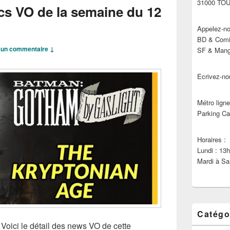
31000 TO
cs VO de la semaine du 12
Appelez-no
BD & Comic
un commentaire ↓
SF & Manga
Ecrivez-no
Métro ligne
Parking Ca
Horaires :
Lundi : 13
Mardi à Sa
Catégo
 Voici le détail des news VO de cette