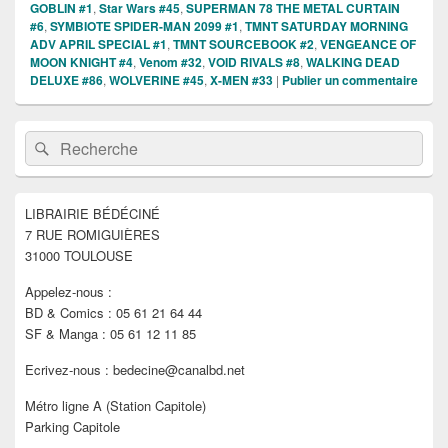
GOBLIN #1
,
Star Wars #45
,
SUPERMAN 78 THE METAL CURTAIN
#6
,
SYMBIOTE SPIDER-MAN 2099 #1
,
TMNT SATURDAY MORNING
ADV APRIL SPECIAL #1
,
TMNT SOURCEBOOK #2
,
VENGEANCE OF
MOON KNIGHT #4
,
Venom #32
,
VOID RIVALS #8
,
WALKING DEAD
DELUXE #86
,
WOLVERINE #45
,
X-MEN #33
|
Publier un commentaire
Zone
Recherche :
Rechercher
principale
de
widget
pour
LIBRAIRIE BÉDÉCINÉ
la
7 RUE ROMIGUIÈRES
barre
latérale
31000 TOULOUSE
Appelez-nous :
BD & Comics : 05 61 21 64 44
SF & Manga : 05 61 12 11 85
Ecrivez-nous : bedecine@canalbd.net
Métro ligne A (Station Capitole)
Parking Capitole