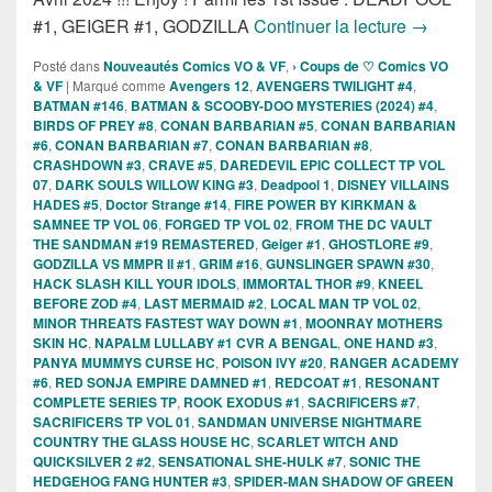
Sorties de
#1, GEIGER #1, GODZILLA
Continuer la lecture
→
Posté dans
Nouveautés Comics VO & VF
,
› Coups de ♡ Comics VO
& VF
|
Marqué comme
Avengers 12
,
AVENGERS TWILIGHT #4
,
BATMAN #146
,
BATMAN & SCOOBY-DOO MYSTERIES (2024) #4
,
BIRDS OF PREY #8
,
CONAN BARBARIAN #5
,
CONAN BARBARIAN
#6
,
CONAN BARBARIAN #7
,
CONAN BARBARIAN #8
,
CRASHDOWN #3
,
CRAVE #5
,
DAREDEVIL EPIC COLLECT TP VOL
07
,
DARK SOULS WILLOW KING #3
,
Deadpool 1
,
DISNEY VILLAINS
HADES #5
,
Doctor Strange #14
,
FIRE POWER BY KIRKMAN &
SAMNEE TP VOL 06
,
FORGED TP VOL 02
,
FROM THE DC VAULT
THE SANDMAN #19 REMASTERED
,
Geiger #1
,
GHOSTLORE #9
,
GODZILLA VS MMPR II #1
,
GRIM #16
,
GUNSLINGER SPAWN #30
,
HACK SLASH KILL YOUR IDOLS
,
IMMORTAL THOR #9
,
KNEEL
BEFORE ZOD #4
,
LAST MERMAID #2
,
LOCAL MAN TP VOL 02
,
MINOR THREATS FASTEST WAY DOWN #1
,
MOONRAY MOTHERS
SKIN HC
,
NAPALM LULLABY #1 CVR A BENGAL
,
ONE HAND #3
,
PANYA MUMMYS CURSE HC
,
POISON IVY #20
,
RANGER ACADEMY
#6
,
RED SONJA EMPIRE DAMNED #1
,
REDCOAT #1
,
RESONANT
COMPLETE SERIES TP
,
ROOK EXODUS #1
,
SACRIFICERS #7
,
SACRIFICERS TP VOL 01
,
SANDMAN UNIVERSE NIGHTMARE
COUNTRY THE GLASS HOUSE HC
,
SCARLET WITCH AND
QUICKSILVER 2 #2
,
SENSATIONAL SHE-HULK #7
,
SONIC THE
HEDGEHOG FANG HUNTER #3
,
SPIDER-MAN SHADOW OF GREEN