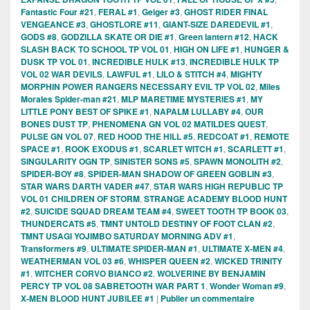
Fantastic Four #21
,
FERAL #1
,
Geiger #3
,
GHOST RIDER FINAL
VENGEANCE #3
,
GHOSTLORE #11
,
GIANT-SIZE DAREDEVIL #1
,
GODS #8
,
GODZILLA SKATE OR DIE #1
,
Green lantern #12
,
HACK
SLASH BACK TO SCHOOL TP VOL 01
,
HIGH ON LIFE #1
,
HUNGER &
DUSK TP VOL 01
,
INCREDIBLE HULK #13
,
INCREDIBLE HULK TP
VOL 02 WAR DEVILS
,
LAWFUL #1
,
LILO & STITCH #4
,
MIGHTY
MORPHIN POWER RANGERS NECESSARY EVIL TP VOL 02
,
Miles
Morales Spider-man #21
,
MLP MARETIME MYSTERIES #1
,
MY
LITTLE PONY BEST OF SPIKE #1
,
NAPALM LULLABY #4
,
OUR
BONES DUST TP
,
PHENOMENA GN VOL 02 MATILDES QUEST
,
PULSE GN VOL 07
,
RED HOOD THE HILL #5
,
REDCOAT #1
,
REMOTE
SPACE #1
,
ROOK EXODUS #1
,
SCARLET WITCH #1
,
SCARLETT #1
,
SINGULARITY OGN TP
,
SINISTER SONS #5
,
SPAWN MONOLITH #2
,
SPIDER-BOY #8
,
SPIDER-MAN SHADOW OF GREEN GOBLIN #3
,
STAR WARS DARTH VADER #47
,
STAR WARS HIGH REPUBLIC TP
VOL 01 CHILDREN OF STORM
,
STRANGE ACADEMY BLOOD HUNT
#2
,
SUICIDE SQUAD DREAM TEAM #4
,
SWEET TOOTH TP BOOK 03
,
THUNDERCATS #5
,
TMNT UNTOLD DESTINY OF FOOT CLAN #2
,
TMNT USAGI YOJIMBO SATURDAY MORNING ADV #1
,
Transformers #9
,
ULTIMATE SPIDER-MAN #1
,
ULTIMATE X-MEN #4
,
WEATHERMAN VOL 03 #6
,
WHISPER QUEEN #2
,
WICKED TRINITY
#1
,
WITCHER CORVO BIANCO #2
,
WOLVERINE BY BENJAMIN
PERCY TP VOL 08 SABRETOOTH WAR PART 1
,
Wonder Woman #9
,
X-MEN BLOOD HUNT JUBILEE #1
|
Publier un commentaire