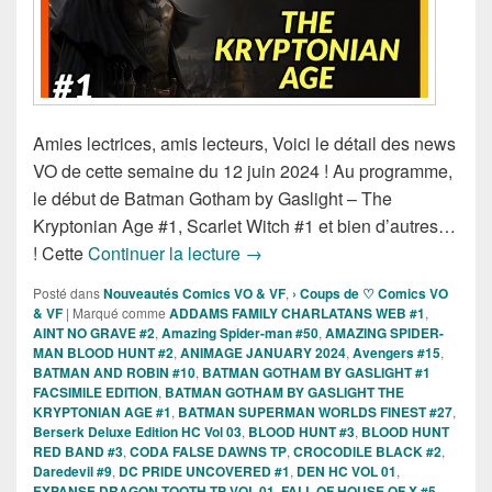
Amies lectrices, amis lecteurs, Voici le détail des news
VO de cette semaine du 12 juin 2024 ! Au programme,
le début de Batman Gotham by Gaslight – The
Kryptonian Age #1, Scarlet Witch #1 et bien d’autres…
Sorties des Comics VO de la se
! Cette
Continuer la lecture
→
Posté dans
Nouveautés Comics VO & VF
,
› Coups de ♡ Comics VO
& VF
|
Marqué comme
ADDAMS FAMILY CHARLATANS WEB #1
,
AINT NO GRAVE #2
,
Amazing Spider-man #50
,
AMAZING SPIDER-
MAN BLOOD HUNT #2
,
ANIMAGE JANUARY 2024
,
Avengers #15
,
BATMAN AND ROBIN #10
,
BATMAN GOTHAM BY GASLIGHT #1
FACSIMILE EDITION
,
BATMAN GOTHAM BY GASLIGHT THE
KRYPTONIAN AGE #1
,
BATMAN SUPERMAN WORLDS FINEST #27
,
Berserk Deluxe Edition HC Vol 03
,
BLOOD HUNT #3
,
BLOOD HUNT
RED BAND #3
,
CODA FALSE DAWNS TP
,
CROCODILE BLACK #2
,
Daredevil #9
,
DC PRIDE UNCOVERED #1
,
DEN HC VOL 01
,
EXPANSE DRAGON TOOTH TP VOL 01
,
FALL OF HOUSE OF X #5
,