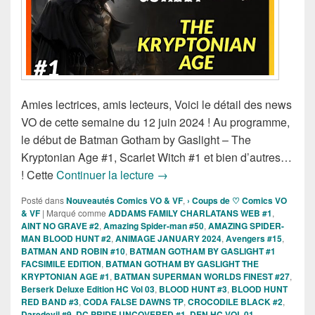
Amies lectrices, amis lecteurs, Voici le détail des news
VO de cette semaine du 12 juin 2024 ! Au programme,
le début de Batman Gotham by Gaslight – The
Kryptonian Age #1, Scarlet Witch #1 et bien d’autres…
Sorties des Comics VO de la se
! Cette
Continuer la lecture
→
Posté dans
Nouveautés Comics VO & VF
,
› Coups de ♡ Comics VO
& VF
|
Marqué comme
ADDAMS FAMILY CHARLATANS WEB #1
,
AINT NO GRAVE #2
,
Amazing Spider-man #50
,
AMAZING SPIDER-
MAN BLOOD HUNT #2
,
ANIMAGE JANUARY 2024
,
Avengers #15
,
BATMAN AND ROBIN #10
,
BATMAN GOTHAM BY GASLIGHT #1
FACSIMILE EDITION
,
BATMAN GOTHAM BY GASLIGHT THE
KRYPTONIAN AGE #1
,
BATMAN SUPERMAN WORLDS FINEST #27
,
Berserk Deluxe Edition HC Vol 03
,
BLOOD HUNT #3
,
BLOOD HUNT
RED BAND #3
,
CODA FALSE DAWNS TP
,
CROCODILE BLACK #2
,
Daredevil #9
,
DC PRIDE UNCOVERED #1
,
DEN HC VOL 01
,