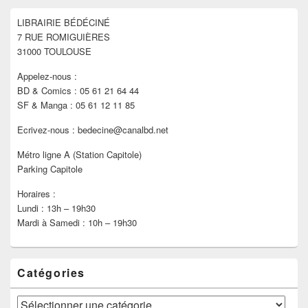
widget
pour
LIBRAIRIE BÉDÉCINÉ
la
7 RUE ROMIGUIÈRES
barre
latérale
31000 TOULOUSE
Appelez-nous :
BD & Comics : 05 61 21 64 44
SF & Manga : 05 61 12 11 85
Ecrivez-nous : bedecine@canalbd.net
Métro ligne A (Station Capitole)
Parking Capitole
Horaires :
Lundi : 13h – 19h30
Mardi à Samedi : 10h – 19h30
Catégories
Catégories