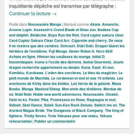
inquiétante dépêche est transmise par télégraphe :
Nouveautés Mangas de la Semaine du
Continuer la lecture
→
Posté dans
Nouveautés Manga
|
Marqué comme
Akata
,
Amanchu
,
Arsene Lupin
,
Assassin's Creed Blade of Shao Jun
,
Badass Cop
and dolphin
,
Bédéciné
,
Boys Run the Riot
,
Card captor sakura clear
,
Card Captor Sakura Clear Card Arc
,
Cigarette and cherry
,
De nous
il ne restera que des cendres
,
Delcourt
,
Doki Doki
,
Dragon Quest les
héritiers de l'emblème
,
Fuji Manga
,
Getter Robot G
,
Hero Skill
Achats en ligne
,
Hitman les coulisses du manga
,
Initial D
,
Insomniaques
,
Iruma a l'ecole des demons
,
Isekai Gourmets
,
Jeune
dragon recherche appartement ou donjon
,
Kana
,
Kazé
,
Ki-oon
,
Komikku
,
Kurokawa
,
L'eden des sorcieres
,
Le bleu du magicien
,
Le
petit monde de Machida
,
Le roi-demon et moi et nos 10 enfants
,
Les
aventures de Kirby dans les étoiles
,
Les héros de la galaxie
,
Mana
Books
,
Manga
,
Masked Sheep
,
Mon amie des ténèbres
,
Mordue de
toi
,
Nobi Nobi
,
Noble new world adventures
,
Nouveautés
,
Omaké
,
Oshi no ko
,
Panini
,
Pika
,
Promesses en Rose
,
Ragnagna et moi
,
Sidooh
,
Sket Dance
,
Soleil
,
Sun-Ken Rock Deluxe
,
Switch me on
,
The
Ancient Magus Bride
,
The Dungeons of Black Company
,
The king of
fighters
,
Trinity Seven
,
Trois Yakuzas pour une otaku
,
Yakuza
reincarnation
|
Publier un commentaire