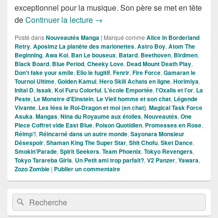
exceptionnel pour la musique. Son père se met en tête
Nouveautés Mangas de la Semaine 
de
Continuer la lecture
→
Posté dans
Nouveautés Manga
|
Marqué comme
Alice in Borderland
Retry
,
Aposimz La planète des marionettes
,
Astro Boy
,
Atom The
Beginning
,
Awa Koi
,
Ban Le bouseux
,
Batard
,
Beethoven
,
Birdmen
,
Black Board
,
Blue Period
,
Cheeky Love
,
Dead Mount Death Play
,
Don't fake your smile
,
Elio le fugitif
,
Fenrir
,
Fire Force
,
Gamaran le
Tournoi Ultime
,
Golden Kamui
,
Hero Skill Achats en ligne
,
Horimiya
,
Inital D
,
Issak
,
Koi Furu Colorful
,
L'école Emportée
,
l'Oxalis et l'or
,
La
Peste
,
Le Monstre d'Einstein
,
Le Vieil homme et son chat
,
Légende
Vivante
,
Les fées le Roi-Dragon et moi (en chat)
,
Magical Task Force
Asuka
,
Mangas
,
Nina du Royaume aux étoiles
,
Nouveautés
,
One
Piece Coffret vide East Blue
,
Poison Quotidien
,
Promesses en Rose
,
Réimp'!
,
Réincarné dans un autre monde
,
Sayonara Monsieur
Désespoir
,
Shaman King The Super Star
,
Shit Chofu
,
Sket Dance
,
Smokin'Parade
,
Spirit Seekers
,
Team Phoenix
,
Tokyo Revengers
,
Tokyo Tarareba Girls
,
Un Petit ami trop parfait?
,
V2 Panzer
,
Yawara
,
Zozo Zombie
|
Publier un commentaire
Zone
Recherche :
Rechercher
principale
de