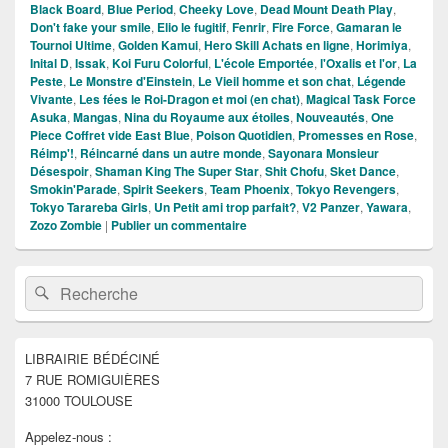
Black Board
,
Blue Period
,
Cheeky Love
,
Dead Mount Death Play
,
Don't fake your smile
,
Elio le fugitif
,
Fenrir
,
Fire Force
,
Gamaran le
Tournoi Ultime
,
Golden Kamui
,
Hero Skill Achats en ligne
,
Horimiya
,
Inital D
,
Issak
,
Koi Furu Colorful
,
L'école Emportée
,
l'Oxalis et l'or
,
La
Peste
,
Le Monstre d'Einstein
,
Le Vieil homme et son chat
,
Légende
Vivante
,
Les fées le Roi-Dragon et moi (en chat)
,
Magical Task Force
Asuka
,
Mangas
,
Nina du Royaume aux étoiles
,
Nouveautés
,
One
Piece Coffret vide East Blue
,
Poison Quotidien
,
Promesses en Rose
,
Réimp'!
,
Réincarné dans un autre monde
,
Sayonara Monsieur
Désespoir
,
Shaman King The Super Star
,
Shit Chofu
,
Sket Dance
,
Smokin'Parade
,
Spirit Seekers
,
Team Phoenix
,
Tokyo Revengers
,
Tokyo Tarareba Girls
,
Un Petit ami trop parfait?
,
V2 Panzer
,
Yawara
,
Zozo Zombie
|
Publier un commentaire
Zone
Recherche :
Rechercher
principale
de
widget
pour
LIBRAIRIE BÉDÉCINÉ
la
7 RUE ROMIGUIÈRES
barre
latérale
31000 TOULOUSE
Appelez-nous :