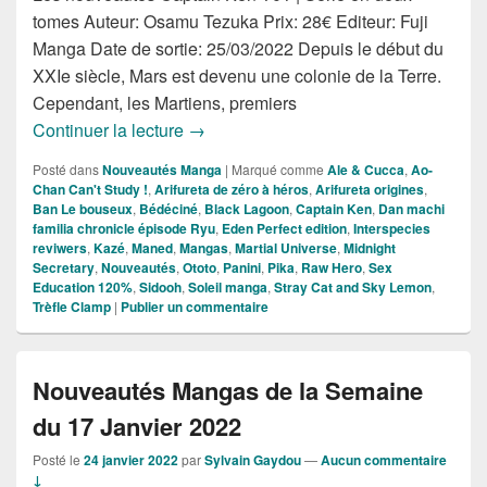
tomes Auteur: Osamu Tezuka Prix: 28€ Editeur: Fuji
Manga Date de sortie: 25/03/2022 Depuis le début du
XXIe siècle, Mars est devenu une colonie de la Terre.
Cependant, les Martiens, premiers
Nouveautés Mangas de la Semaine du
Continuer la lecture
→
Posté dans
Nouveautés Manga
|
Marqué comme
Ale & Cucca
,
Ao-
Chan Can't Study !
,
Arifureta de zéro à héros
,
Arifureta origines
,
Ban Le bouseux
,
Bédéciné
,
Black Lagoon
,
Captain Ken
,
Dan machi
familia chronicle épisode Ryu
,
Eden Perfect edition
,
Interspecies
reviwers
,
Kazé
,
Maned
,
Mangas
,
Martial Universe
,
Midnight
Secretary
,
Nouveautés
,
Ototo
,
Panini
,
Pika
,
Raw Hero
,
Sex
Education 120%
,
Sidooh
,
Soleil manga
,
Stray Cat and Sky Lemon
,
Trèfle Clamp
|
Publier un commentaire
Nouveautés Mangas de la Semaine
du 17 Janvier 2022
Posté le
24 janvier 2022
par
Sylvain Gaydou
—
Aucun commentaire
↓