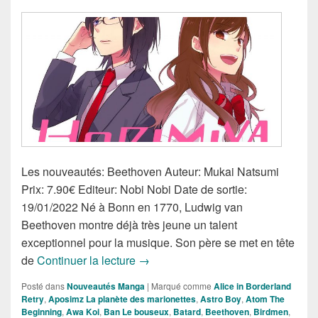
Les nouveautés: Beethoven Auteur: Mukai Natsumi
Prix: 7.90€ Editeur: Nobi Nobi Date de sortie:
19/01/2022 Né à Bonn en 1770, Ludwig van
Beethoven montre déjà très jeune un talent
exceptionnel pour la musique. Son père se met en tête
Nouveautés Mangas de la Semaine 
de
Continuer la lecture
→
Posté dans
Nouveautés Manga
|
Marqué comme
Alice in Borderland
Retry
,
Aposimz La planète des marionettes
,
Astro Boy
,
Atom The
Beginning
,
Awa Koi
,
Ban Le bouseux
,
Batard
,
Beethoven
,
Birdmen
,