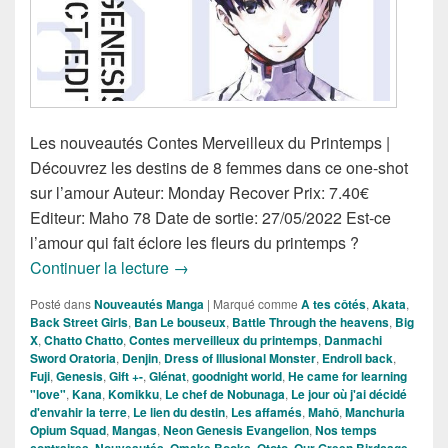
Les nouveautés Contes Merveilleux du Printemps |
Découvrez les destins de 8 femmes dans ce one-shot
sur l’amour Auteur: Monday Recover Prix: 7.40€
Editeur: Maho 78 Date de sortie: 27/05/2022 Est-ce
l’amour qui fait éclore les fleurs du printemps ?
Nouveautés Mangas de la Semaine du
Continuer la lecture
→
Posté dans
Nouveautés Manga
|
Marqué comme
A tes côtés
,
Akata
,
Back Street Girls
,
Ban Le bouseux
,
Battle Through the heavens
,
Big
X
,
Chatto Chatto
,
Contes merveilleux du printemps
,
Danmachi
Sword Oratoria
,
Denjin
,
Dress of Illusional Monster
,
Endroll back
,
Fuji
,
Genesis
,
Gift +-
,
Glénat
,
goodnight world
,
He came for learning
"love"
,
Kana
,
Komikku
,
Le chef de Nobunaga
,
Le jour où j'ai décidé
d'envahir la terre
,
Le lien du destin
,
Les affamés
,
Mahô
,
Manchuria
Opium Squad
,
Mangas
,
Neon Genesis Evangelion
,
Nos temps
,
,
,
,
,