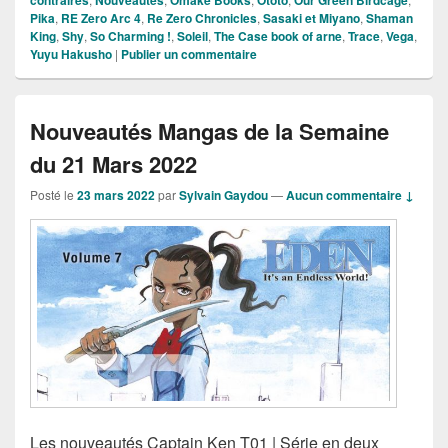
contraires
Nouveautés
Omake Books
Ototo
Our Green Birdcage
Pika
,
RE Zero Arc 4
,
Re Zero Chronicles
,
Sasaki et Miyano
,
Shaman
King
,
Shy
,
So Charming !
,
Soleil
,
The Case book of arne
,
Trace
,
Vega
,
Yuyu Hakusho
|
Publier un commentaire
Nouveautés Mangas de la Semaine
du 21 Mars 2022
Posté le
23 mars 2022
par
Sylvain Gaydou
—
Aucun commentaire ↓
Les nouveautés Captain Ken T01 | Série en deux