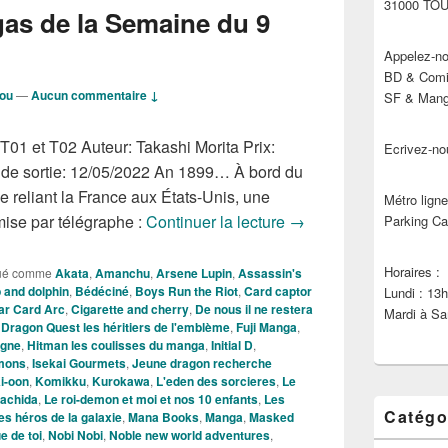
31000 TO
s de la Semaine du 9
Appelez-no
BD & Comic
dou
—
Aucun commentaire ↓
SF & Manga
01 et T02 Auteur: Takashi Morita Prix:
Ecrivez-no
 de sortie: 12/05/2022 An 1899… À bord du
e reliant la France aux États-Unis, une
Métro ligne
Nouveautés Mangas de
mise par télégraphe :
Continuer la lecture
→
Parking Ca
Horaires :
ué comme
Akata
,
Amanchu
,
Arsene Lupin
,
Assassin's
and dolphin
,
Bédéciné
,
Boys Run the Riot
,
Card captor
Lundi : 13
ar Card Arc
,
Cigarette and cherry
,
De nous il ne restera
Mardi à Sa
,
Dragon Quest les héritiers de l'emblème
,
Fuji Manga
,
igne
,
Hitman les coulisses du manga
,
Initial D
,
emons
,
Isekai Gourmets
,
Jeune dragon recherche
i-oon
,
Komikku
,
Kurokawa
,
L'eden des sorcieres
,
Le
Machida
,
Le roi-demon et moi et nos 10 enfants
,
Les
Catégo
es héros de la galaxie
,
Mana Books
,
Manga
,
Masked
e de toi
,
Nobi Nobi
,
Noble new world adventures
,