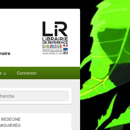
ne ☼
Connexion
:
ercher
E BÉDÉCINÉ
MIGUIÈRES