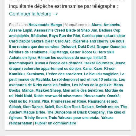
inquiétante dépêche est transmise par télégraphe :
Nouveautés Mangas de la Semaine du
Continuer la lecture
→
Posté dans
Nouveautés Manga
|
Marqué comme
Akata
,
Amanchu
,
Arsene Lupin
,
Assassin's Creed Blade of Shao Jun
,
Badass Cop
and dolphin
,
Bédéciné
,
Boys Run the Riot
,
Card captor sakura clear
,
Card Captor Sakura Clear Card Arc
,
Cigarette and cherry
,
De nous
il ne restera que des cendres
,
Delcourt
,
Doki Doki
,
Dragon Quest les
héritiers de l'emblème
,
Fuji Manga
,
Getter Robot G
,
Hero Skill
Achats en ligne
,
Hitman les coulisses du manga
,
Initial D
,
Insomniaques
,
Iruma a l'ecole des demons
,
Isekai Gourmets
,
Jeune
dragon recherche appartement ou donjon
,
Kana
,
Kazé
,
Ki-oon
,
Komikku
,
Kurokawa
,
L'eden des sorcieres
,
Le bleu du magicien
,
Le
petit monde de Machida
,
Le roi-demon et moi et nos 10 enfants
,
Les
aventures de Kirby dans les étoiles
,
Les héros de la galaxie
,
Mana
Books
,
Manga
,
Masked Sheep
,
Mon amie des ténèbres
,
Mordue de
toi
,
Nobi Nobi
,
Noble new world adventures
,
Nouveautés
,
Omaké
,
Oshi no ko
,
Panini
,
Pika
,
Promesses en Rose
,
Ragnagna et moi
,
Sidooh
,
Sket Dance
,
Soleil
,
Sun-Ken Rock Deluxe
,
Switch me on
,
The
Ancient Magus Bride
,
The Dungeons of Black Company
,
The king of
fighters
,
Trinity Seven
,
Trois Yakuzas pour une otaku
,
Yakuza
reincarnation
|
Publier un commentaire