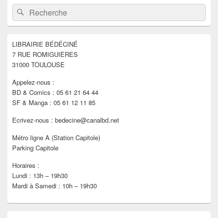
Zone
Recherche :
Rechercher
principale
de
widget
pour
LIBRAIRIE BÉDÉCINÉ
la
7 RUE ROMIGUIÈRES
barre
latérale
31000 TOULOUSE
Appelez-nous :
BD & Comics : 05 61 21 64 44
SF & Manga : 05 61 12 11 85
Ecrivez-nous : bedecine@canalbd.net
Métro ligne A (Station Capitole)
Parking Capitole
Horaires :
Lundi : 13h – 19h30
Mardi à Samedi : 10h – 19h30