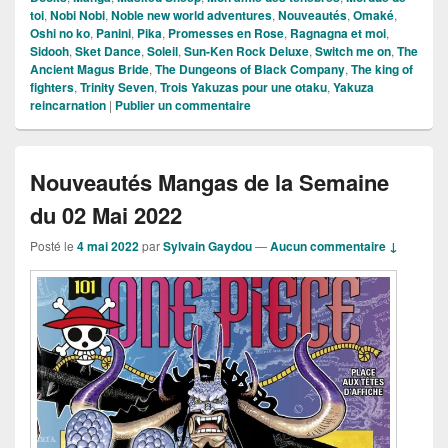
toi
,
Nobi Nobi
,
Noble new world adventures
,
Nouveautés
,
Omaké
,
Oshi no ko
,
Panini
,
Pika
,
Promesses en Rose
,
Ragnagna et moi
,
Sidooh
,
Sket Dance
,
Soleil
,
Sun-Ken Rock Deluxe
,
Switch me on
,
The
Ancient Magus Bride
,
The Dungeons of Black Company
,
The king of
fighters
,
Trinity Seven
,
Trois Yakuzas pour une otaku
,
Yakuza
reincarnation
|
Publier un commentaire
Nouveautés Mangas de la Semaine
du 02 Mai 2022
Posté le
4 mai 2022
par
Sylvain Gaydou
—
Aucun commentaire ↓