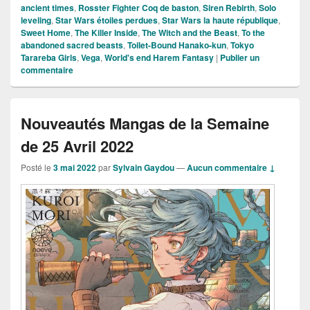
ancient times
,
Rosster Fighter Coq de baston
,
Siren Rebirth
,
Solo
leveling
,
Star Wars étoiles perdues
,
Star Wars la haute république
,
Sweet Home
,
The Killer Inside
,
The Witch and the Beast
,
To the
abandoned sacred beasts
,
Toilet-Bound Hanako-kun
,
Tokyo
Tarareba Girls
,
Vega
,
World's end Harem Fantasy
|
Publier un
commentaire
Nouveautés Mangas de la Semaine
de 25 Avril 2022
Posté le
3 mai 2022
par
Sylvain Gaydou
—
Aucun commentaire ↓