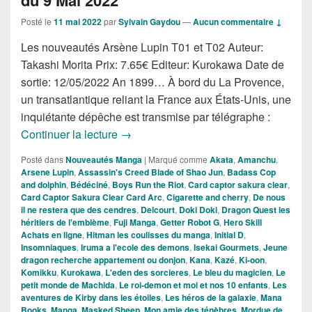
Posté le
11 mai 2022
par
Sylvain Gaydou
—
Aucun commentaire ↓
Les nouveautés Arsène Lupin T01 et T02 Auteur:
Takashi Morita Prix: 7.65€ Editeur: Kurokawa Date de
sortie: 12/05/2022 An 1899… À bord du La Provence,
un transatlantique reliant la France aux États-Unis, une
inquiétante dépêche est transmise par télégraphe :
Nouveautés Mangas de la Semaine du
Continuer la lecture
→
Posté dans
Nouveautés Manga
|
Marqué comme
Akata
,
Amanchu
,
Arsene Lupin
,
Assassin's Creed Blade of Shao Jun
,
Badass Cop
and dolphin
,
Bédéciné
,
Boys Run the Riot
,
Card captor sakura clear
,
Card Captor Sakura Clear Card Arc
,
Cigarette and cherry
,
De nous
il ne restera que des cendres
,
Delcourt
,
Doki Doki
,
Dragon Quest les
héritiers de l'emblème
,
Fuji Manga
,
Getter Robot G
,
Hero Skill
Achats en ligne
,
Hitman les coulisses du manga
,
Initial D
,
Insomniaques
,
Iruma a l'ecole des demons
,
Isekai Gourmets
,
Jeune
dragon recherche appartement ou donjon
,
Kana
,
Kazé
,
Ki-oon
,
Komikku
,
Kurokawa
,
L'eden des sorcieres
,
Le bleu du magicien
,
Le
petit monde de Machida
,
Le roi-demon et moi et nos 10 enfants
,
Les
aventures de Kirby dans les étoiles
,
Les héros de la galaxie
,
Mana
Books
,
Manga
,
Masked Sheep
,
Mon amie des ténèbres
,
Mordue de