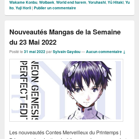
Wakame Konbu
,
Wolbaek
,
World end harem
,
Yoruhashi
,
Yû Hitaki
,
Yu
Ito
,
Yuji Horii
|
Publier un commentaire
Nouveautés Mangas de la Semaine
du 23 Mai 2022
Posté le
31 mai 2022
par
Sylvain Gaydou
—
Aucun commentaire ↓
Les nouveautés Contes Merveilleux du Printemps |