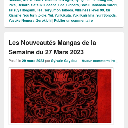
Pika
,
Reborn
,
Satsuki Sheena
,
Sha
,
Sinners
,
Soleil
,
Tanabata Satori
,
Tatsuya Ikegami
,
Tea
,
Toryumon Takeda
,
Villainess level 99
,
Xu
Xianzhe
,
You turn to die
,
Yui
,
Yui Kikuta
,
Yuki Knishina
,
Yuri Sonoda
,
Yusuke Nomura
,
Zerokichi
|
Publier un commentaire
Les Nouveautés Mangas de la
Semaine du 27 Mars 2023
Posté le
29 mars 2023
par
Sylvain Gaydou
—
Aucun commentaire ↓