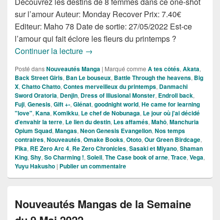
Découvrez les destins de 8 femmes dans ce one-shot
sur l’amour Auteur: Monday Recover Prix: 7.40€
Editeur: Maho 78 Date de sortie: 27/05/2022 Est-ce
l’amour qui fait éclore les fleurs du printemps ?
Nouveautés Mangas de la Semaine du
Continuer la lecture
→
Posté dans
Nouveautés Manga
|
Marqué comme
A tes côtés
,
Akata
,
Back Street Girls
,
Ban Le bouseux
,
Battle Through the heavens
,
Big
X
,
Chatto Chatto
,
Contes merveilleux du printemps
,
Danmachi
Sword Oratoria
,
Denjin
,
Dress of Illusional Monster
,
Endroll back
,
Fuji
,
Genesis
,
Gift +-
,
Glénat
,
goodnight world
,
He came for learning
"love"
,
Kana
,
Komikku
,
Le chef de Nobunaga
,
Le jour où j'ai décidé
d'envahir la terre
,
Le lien du destin
,
Les affamés
,
Mahô
,
Manchuria
Opium Squad
,
Mangas
,
Neon Genesis Evangelion
,
Nos temps
contraires
,
Nouveautés
,
Omake Books
,
Ototo
,
Our Green Birdcage
,
Pika
,
RE Zero Arc 4
,
Re Zero Chronicles
,
Sasaki et Miyano
,
Shaman
King
,
Shy
,
So Charming !
,
Soleil
,
The Case book of arne
,
Trace
,
Vega
,
Yuyu Hakusho
|
Publier un commentaire
Nouveautés Mangas de la Semaine
du 9 Mai 2022