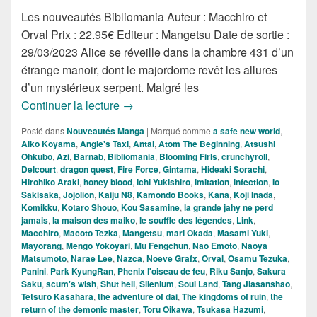
Les nouveautés Bibliomania Auteur : Macchiro et
Orval Prix : 22.95€ Editeur : Mangetsu Date de sortie :
29/03/2023 Alice se réveille dans la chambre 431 d’un
étrange manoir, dont le majordome revêt les allures
d’un mystérieux serpent. Malgré les
Les Nouveautés Mangas de la Semain
Continuer la lecture
→
Posté dans
Nouveautés Manga
|
Marqué comme
a safe new world
,
Aiko Koyama
,
Angie's Taxi
,
Antai
,
Atom The Beginning
,
Atsushi
Ohkubo
,
Azi
,
Barnab
,
Bibliomania
,
Blooming Firls
,
crunchyroll
,
Delcourt
,
dragon quest
,
Fire Force
,
Gintama
,
Hideaki Sorachi
,
Hirohiko Araki
,
honey blood
,
Ichi Yukishiro
,
imitation
,
infection
,
Io
Sakisaka
,
Jojolion
,
Kaiju N8
,
Kamondo Books
,
Kana
,
Koji Inada
,
Komikku
,
Kotaro Shouo
,
Kou Sasamine
,
la grande jahy ne perd
jamais
,
la maison des maiko
,
le souffle des légendes
,
Link
,
Macchiro
,
Macoto Tezka
,
Mangetsu
,
mari Okada
,
Masami Yuki
,
Mayorang
,
Mengo Yokoyari
,
Mu Fengchun
,
Nao Emoto
,
Naoya
Matsumoto
,
Narae Lee
,
Nazca
,
Noeve Grafx
,
Orval
,
Osamu Tezuka
,
Panini
,
Park KyungRan
,
Phenix l'oiseau de feu
,
Riku Sanjo
,
Sakura
Saku
,
scum's wish
,
Shut hell
,
Silenium
,
Soul Land
,
Tang Jiasanshao
,
Tetsuro Kasahara
,
the adventure of dai
,
The kingdoms of ruin
,
the
return of the demonic master
,
Toru Oikawa
,
Tsukasa Hazumi
,