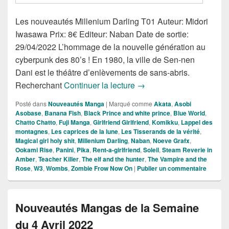
Les nouveautés Millenium Darling T01 Auteur: Midori
Iwasawa Prix: 8€ Editeur: Naban Date de sortie:
29/04/2022 L’hommage de la nouvelle génération au
cyberpunk des 80’s ! En 1980, la ville de Sen-nen
Dani est le théâtre d’enlèvements de sans-abris.
Nouveautés Mangas de la
Recherchant
Continuer la lecture
→
Posté dans
Nouveautés Manga
|
Marqué comme
Akata
,
Asobi
Asobase
,
Banana Fish
,
Black Prince and white prince
,
Blue World
,
Chatto Chatto
,
Fuji Manga
,
Girlfriend Girlfriend
,
Komikku
,
Lappel des
montagnes
,
Les caprices de la lune
,
Les Tisserands de la vérité
,
Magical girl holy shit
,
Millenium Darling
,
Naban
,
Noeve Grafx
,
Ookami Rise
,
Panini
,
Pika
,
Rent-a-girlfriend
,
Soleil
,
Steam Reverie in
Amber
,
Teacher Killer
,
The elf and the hunter
,
The Vampire and the
Rose
,
W3
,
Wombs
,
Zombie Frow Now On
|
Publier un commentaire
Nouveautés Mangas de la Semaine
du 4 Avril 2022