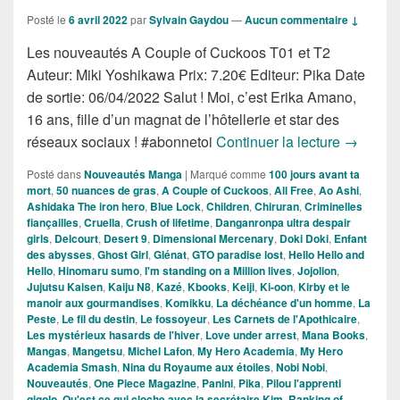
Posté le
6 avril 2022
par
Sylvain Gaydou
—
Aucun commentaire ↓
Les nouveautés A Couple of Cuckoos T01 et T2
Auteur: Miki Yoshikawa Prix: 7.20€ Editeur: Pika Date
de sortie: 06/04/2022 Salut ! Moi, c’est Erika Amano,
16 ans, fille d’un magnat de l’hôtellerie et star des
Nouveaut
réseaux sociaux ! #abonnetoi
Continuer la lecture
→
Posté dans
Nouveautés Manga
|
Marqué comme
100 jours avant ta
mort
,
50 nuances de gras
,
A Couple of Cuckoos
,
All Free
,
Ao Ashi
,
Ashidaka The iron hero
,
Blue Lock
,
Children
,
Chiruran
,
Criminelles
fiançailles
,
Cruella
,
Crush of lifetime
,
Danganronpa ultra despair
girls
,
Delcourt
,
Desert 9
,
Dimensional Mercenary
,
Doki Doki
,
Enfant
des abysses
,
Ghost Girl
,
Glénat
,
GTO paradise lost
,
Hello Hello and
Hello
,
Hinomaru sumo
,
I'm standing on a Million lives
,
Jojolion
,
Jujutsu Kaisen
,
Kaiju N8
,
Kazé
,
Kbooks
,
Keiji
,
Ki-oon
,
Kirby et le
manoir aux gourmandises
,
Komikku
,
La déchéance d'un homme
,
La
Peste
,
Le fil du destin
,
Le fossoyeur
,
Les Carnets de l'Apothicaire
,
Les mystérieux hasards de l'hiver
,
Love under arrest
,
Mana Books
,
Mangas
,
Mangetsu
,
Michel Lafon
,
My Hero Academia
,
My Hero
Academia Smash
,
Nina du Royaume aux étoiles
,
Nobi Nobi
,
Nouveautés
,
One Piece Magazine
,
Panini
,
Pika
,
Pilou l'apprenti
gigolo
,
Qu'est ce qui cloche avec la secrétaire Kim
,
Ranking of