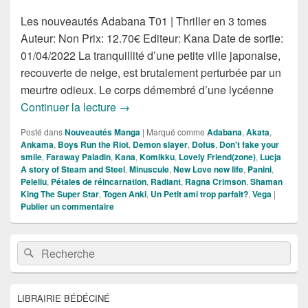
Les nouveautés Adabana T01 | Thriller en 3 tomes
Auteur: Non Prix: 12.70€ Editeur: Kana Date de sortie:
01/04/2022 La tranquillité d’une petite ville japonaise,
recouverte de neige, est brutalement perturbée par un
meurtre odieux. Le corps démembré d’une lycéenne
Nouveautés Mangas de la Semaine du
Continuer la lecture
→
Posté dans
Nouveautés Manga
|
Marqué comme
Adabana
,
Akata
,
Ankama
,
Boys Run the Riot
,
Demon slayer
,
Dofus
,
Don't fake your
smile
,
Faraway Paladin
,
Kana
,
Komikku
,
Lovely Friend(zone)
,
Lucja
A story of Steam and Steel
,
Minuscule
,
New Love new life
,
Panini
,
Peleliu
,
Pétales de réincarnation
,
Radiant
,
Ragna Crimson
,
Shaman
King The Super Star
,
Togen Anki
,
Un Petit ami trop parfait?
,
Vega
|
Publier un commentaire
Zone
Recherche :
Rechercher
principale
de
widget
pour
LIBRAIRIE BÉDÉCINÉ
la