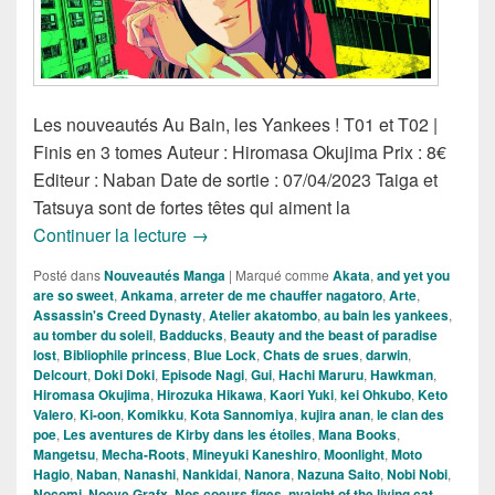
Les nouveautés Au Bain, les Yankees ! T01 et T02 |
Finis en 3 tomes Auteur : Hiromasa Okujima Prix : 8€
Editeur : Naban Date de sortie : 07/04/2023 Taiga et
Tatsuya sont de fortes têtes qui aiment la
Nouveautés Mangas de la Semaine du 
Continuer la lecture
→
Posté dans
Nouveautés Manga
|
Marqué comme
Akata
,
and yet you
are so sweet
,
Ankama
,
arreter de me chauffer nagatoro
,
Arte
,
Assassin's Creed Dynasty
,
Atelier akatombo
,
au bain les yankees
,
au tomber du soleil
,
Badducks
,
Beauty and the beast of paradise
lost
,
Bibliophile princess
,
Blue Lock
,
Chats de srues
,
darwin
,
Delcourt
,
Doki Doki
,
Episode Nagi
,
Gui
,
Hachi Maruru
,
Hawkman
,
Hiromasa Okujima
,
Hirozuka Hikawa
,
Kaori Yuki
,
kei Ohkubo
,
Keto
Valero
,
Ki-oon
,
Komikku
,
Kota Sannomiya
,
kujira anan
,
le clan des
poe
,
Les aventures de Kirby dans les étoiles
,
Mana Books
,
Mangetsu
,
Mecha-Roots
,
Mineyuki Kaneshiro
,
Moonlight
,
Moto
Hagio
,
Naban
,
Nanashi
,
Nankidai
,
Nanora
,
Nazuna Saito
,
Nobi Nobi
,
Nocomi
,
Noeve Grafx
,
Nos coeurs figes
,
nyaight of the living cat
,