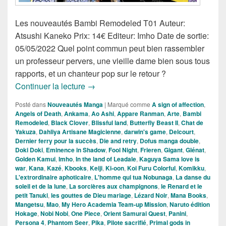
Les nouveautés Bambi Remodeled T01 Auteur:
Atsushi Kaneko Prix: 14€ Editeur: Imho Date de sortie:
05/05/2022 Quel point commun peut bien rassembler
un professeur pervers, une vieille dame bien sous tous
rapports, et un chanteur pop sur le retour ?
Nouveautés Mangas de la Semaine du
Continuer la lecture
→
Posté dans
Nouveautés Manga
|
Marqué comme
A sign of affection
,
Angels of Death
,
Ankama
,
Ao Ashi
,
Appare Ranman
,
Arte
,
Bambi
Remodeled
,
Black Clover
,
Blissful land
,
Butterfly Beast II
,
Chat de
Yakuza
,
Dahliya Artisane Magicienne
,
darwin's game
,
Delcourt
,
Dernier ferry pour la succès
,
Die and retry
,
Dofus manga double
,
Doki Doki
,
Eminence in Shadow
,
Fool Night
,
Frieren
,
Gigant
,
Glénat
,
Golden Kamui
,
Imho
,
In the land of Leadale
,
Kaguya Sama love is
war
,
Kana
,
Kazé
,
Kbooks
,
Keiji
,
Ki-oon
,
Koi Furu Colorful
,
Komikku
,
L'extrordinaire aphoticaire
,
L'homme qui tua Nobunaga
,
La danse du
soleil et de la lune
,
La sorcières aux champignons
,
le Renard et le
petit Tanuki
,
les gouttes de Dieu mariage
,
Lézard Noir
,
Mana Books
,
Mangetsu
,
Mao
,
My Hero Academia Team-up Mission
,
Naruto édition
Hokage
,
Nobi Nobi
,
One Piece
,
Orient Samurai Quest
,
Panini
,
Persona 4
,
Phantom Seer
,
Pika
,
Pilote sacrifié
,
Primal gods in