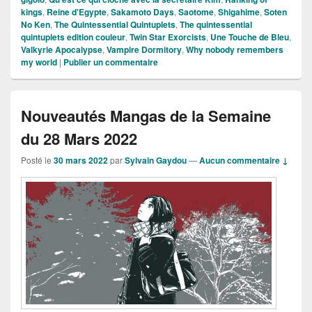
kings
,
Reine d'Egypte
,
Sakamoto Days
,
Saotome
,
Shigahime
,
Soten
No Ken
,
The Quintessential Quintuplets
,
The quintessential
quintuplets edition couleur
,
Twin Star Exorcists
,
Une Touche de Bleu
,
Valkyrie Apocalypse
,
Vampire Dormitory
,
Why nobody remembers
my world
|
Publier un commentaire
Nouveautés Mangas de la Semaine
du 28 Mars 2022
Posté le
30 mars 2022
par
Sylvain Gaydou
—
Aucun commentaire ↓