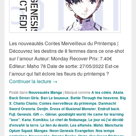
Les nouveautés Contes Merveilleux du Printemps |
Découvrez les destins de 8 femmes dans ce one-shot
sur l’amour Auteur: Monday Recover Prix: 7.40€
Editeur: Maho 78 Date de sortie: 27/05/2022 Est-ce
l’amour qui fait éclore les fleurs du printemps ?
Nouveautés Mangas de la Semaine du
Continuer la lecture
→
Posté dans
Nouveautés Manga
|
Marqué comme
A tes côtés
,
Akata
,
Back Street Girls
,
Ban Le bouseux
,
Battle Through the heavens
,
Big
X
,
Chatto Chatto
,
Contes merveilleux du printemps
,
Danmachi
Sword Oratoria
,
Denjin
,
Dress of Illusional Monster
,
Endroll back
,
Fuji
,
Genesis
,
Gift +-
,
Glénat
,
goodnight world
,
He came for learning
"love"
,
Kana
,
Komikku
,
Le chef de Nobunaga
,
Le jour où j'ai décidé
d'envahir la terre
,
Le lien du destin
,
Les affamés
,
Mahô
,
Manchuria
Opium Squad
,
Mangas
,
Neon Genesis Evangelion
,
Nos temps
,
,
,
,
,