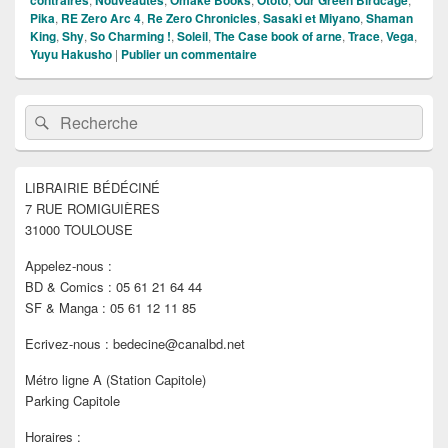
contraires
Nouveautés
Omake Books
Ototo
Our Green Birdcage
Pika
,
RE Zero Arc 4
,
Re Zero Chronicles
,
Sasaki et Miyano
,
Shaman
King
,
Shy
,
So Charming !
,
Soleil
,
The Case book of arne
,
Trace
,
Vega
,
Yuyu Hakusho
|
Publier un commentaire
Zone
Recherche :
Rechercher
principale
de
widget
pour
LIBRAIRIE BÉDÉCINÉ
la
7 RUE ROMIGUIÈRES
barre
latérale
31000 TOULOUSE
Appelez-nous :
BD & Comics : 05 61 21 64 44
SF & Manga : 05 61 12 11 85
Ecrivez-nous : bedecine@canalbd.net
Métro ligne A (Station Capitole)
Parking Capitole
Horaires :