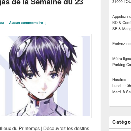
as de la Semaine du 23
31000 TO
Appelez-no
BD & Comic
dou
—
Aucun commentaire ↓
SF & Manga
Ecrivez-no
Métro ligne
Parking Ca
Horaires :
Lundi : 13
Mardi à Sa
Catégo
leux du Printemps | Découvrez les destins