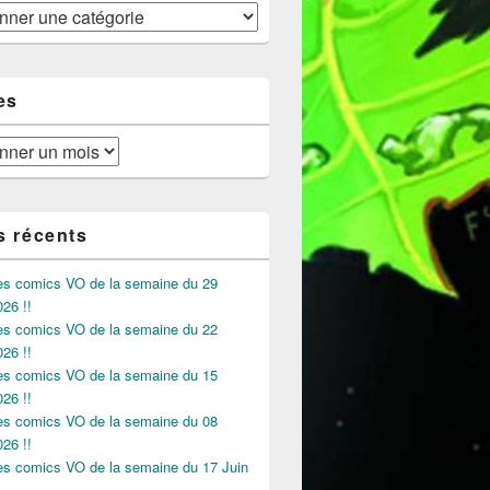
 Mai 2022
es
s récents
des comics VO de la semaine du 29
026 !!
des comics VO de la semaine du 22
026 !!
des comics VO de la semaine du 15
026 !!
des comics VO de la semaine du 08
026 !!
des comics VO de la semaine du 17 Juin