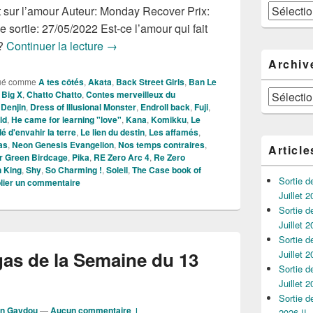
Catégories
 sur l’amour Auteur: Monday Recover Prix:
 sortie: 27/05/2022 Est-ce l’amour qui fait
Nouveautés Mangas de la Semaine du 23
 ?
Continuer la lecture
→
Archiv
ué comme
A tes côtés
,
Akata
,
Back Street Girls
,
Ban Le
Archives
,
Big X
,
Chatto Chatto
,
Contes merveilleux du
,
Denjin
,
Dress of Illusional Monster
,
Endroll back
,
Fuji
,
ld
,
He came for learning "love"
,
Kana
,
Komikku
,
Le
dé d'envahir la terre
,
Le lien du destin
,
Les affamés
,
as
,
Neon Genesis Evangelion
,
Nos temps contraires
,
Article
r Green Birdcage
,
Pika
,
RE Zero Arc 4
,
Re Zero
 King
,
Shy
,
So Charming !
,
Soleil
,
The Case book of
Sortie 
lier un commentaire
Juillet 2
Sortie 
Juillet 2
Sortie 
as de la Semaine du 13
Juillet 2
Sortie 
Juillet 2
Sortie 
in Gaydou
—
Aucun commentaire ↓
2026 !!