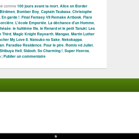
ué comme
100 jours avant ta mort
,
Alice on Border
Birdmen
,
Bomber Boy
,
Captain Tsubasa
,
Christophe
,
En garde !
,
Final Fantasy VII Remake Artbook
,
Flare
sorcière
,
L'école Emportée
,
La déchance d'un Homme
,
thésée
,
le huitième fils
,
le Renard et le petit Tanuki
,
Les
e Third
,
Magic Knight Rayearth
,
Mangas
,
Martin Luther
acher My Love 8
,
Natsuko no Sake
,
Nekokappa
,
an
,
Paradise Residence
,
Pour le pire
,
Romio vd Juilet
,
Shibuya Hell
,
Sidooh
,
So Charming !
,
Super Hxeros
,
n
|
Publier un commentaire