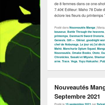
de 8 femmes dans ce one-shot
7.40€ Editeur: Maho 78 Date de
éclore les fleurs du printemps
Posté dans
Nouveautés Manga
|
Marq
bouseux
,
Battle Through the heavens
printemps
,
Danmachi Sword Oratoria
Genesis
,
Gift +-
,
Glénat
,
goodnight wor
chef de Nobunaga
,
Le jour où j'ai déci
Mahô
,
Manchuria Opium Squad
,
Mang
Nouveautés
,
Omake Books
,
Ototo
,
Ou
Chronicles
,
Sasaki et Miyano
,
Shaman
arne
,
Trace
,
Vega
,
Yuyu Hakusho
|
Pub
Nouveautés Mang
Septembre 2021
Posté le
15 septembre 2021
par
Sylva