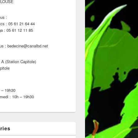
ULOUSE
us :
s : 05 61 21 64 44
 : 05 61 12 11 85
us : bedecine@canalbd.net
 A (Station Capitole)
pitole
h – 19h30
medi : 10h – 19h30
ries