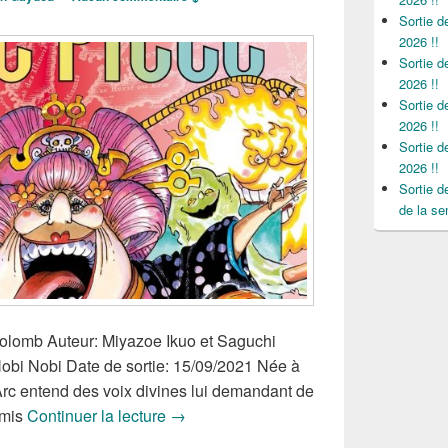
Sortie 
2026 !!
Sortie 
2026 !!
Sortie 
2026 !!
Sortie 
2026 !!
Sortie 
de la se
olomb Auteur: Miyazoe Ikuo et Saguchi
Nobi Nobi Date de sortie: 15/09/2021 Née à
c entend des voix divines lui demandant de
Nouveautés Mangas de la Semaine du
emis
Continuer la lecture
→