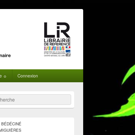
ne ☼
Connexion
:
ercher
E BÉDÉCINÉ
MIGUIÈRES