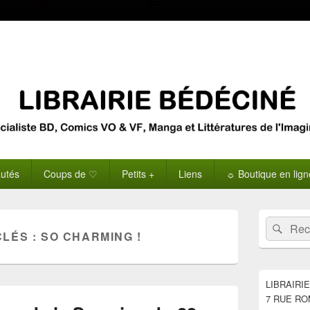
utés
Coups de ♡
Petits +
Liens
☼ Boutique en lig
Zone
Recherche 
Rech
principale
CLÉS :
SO CHARMING !
de
widget
pour
la
LIBRAIRI
barre
7 RUE RO
latérale