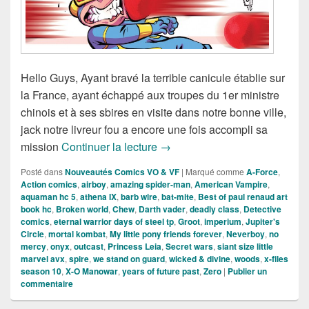
Hello Guys, Ayant bravé la terrible canicule établie sur
la France, ayant échappé aux troupes du 1er ministre
chinois et à ses sbires en visite dans notre bonne ville,
jack notre livreur fou a encore une fois accompli sa
Sorties des Comics VO de la sem
mission
Continuer la lecture
→
Posté dans
Nouveautés Comics VO & VF
|
Marqué comme
A-Force
,
Action comics
,
airboy
,
amazing spider-man
,
American Vampire
,
aquaman hc 5
,
athena IX
,
barb wire
,
bat-mite
,
Best of paul renaud art
book hc
,
Broken world
,
Chew
,
Darth vader
,
deadly class
,
Detective
comics
,
eternal warrior days of steel tp
,
Groot
,
imperium
,
Jupiter's
Circle
,
mortal kombat
,
My little pony friends forever
,
Neverboy
,
no
mercy
,
onyx
,
outcast
,
Princess Leia
,
Secret wars
,
siant size little
marvel avx
,
spire
,
we stand on guard
,
wicked & divine
,
woods
,
x-files
season 10
,
X-O Manowar
,
years of future past
,
Zero
|
Publier un
commentaire