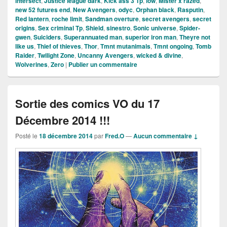
intersect
,
Justice league dark
,
Kick ass 3 Tp
,
low
,
Mister x razed
,
new 52 futures end
,
New Avengers
,
odyc
,
Orphan black
,
Rasputin
,
Red lantern
,
roche limit
,
Sandman overture
,
secret avengers
,
secret
origins
,
Sex criminal Tp
,
Shield
,
sinestro
,
Sonic universe
,
Spider-
gwen
,
Suiciders
,
Superannuated man
,
superior iron man
,
Theyre not
like us
,
Thief of thieves
,
Thor
,
Tmnt mutanimals
,
Tmnt ongoing
,
Tomb
Raider
,
Twilight Zone
,
Uncanny Avengers
,
wicked & divine
,
Wolverines
,
Zero
|
Publier un commentaire
Sortie des comics VO du 17
Décembre 2014 !!!
Posté le
18 décembre 2014
par
Fred.O
—
Aucun commentaire ↓