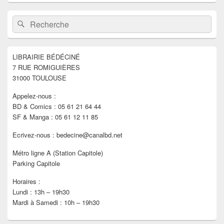
Zone
Recherche :
Rechercher
principale
de
widget
pour
LIBRAIRIE BÉDÉCINÉ
la
7 RUE ROMIGUIÈRES
barre
latérale
31000 TOULOUSE
Appelez-nous :
BD & Comics : 05 61 21 64 44
SF & Manga : 05 61 12 11 85
Ecrivez-nous : bedecine@canalbd.net
Métro ligne A (Station Capitole)
Parking Capitole
Horaires :
Lundi : 13h – 19h30
Mardi à Samedi : 10h – 19h30