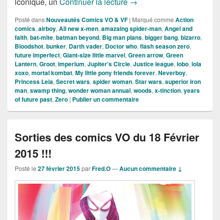
Sorties des Comics VO de 
iconique, un
Continuer la lecture
→
Posté dans
Nouveautés Comics VO & VF
|
Marqué comme
Action
comics
,
airboy
,
All new x-men
,
amazaing spider-man
,
Angel and
faith
,
bat-mite
,
batman beyond
,
Big man plans
,
bigger bang
,
bizarro
,
Bloodshot
,
bunker
,
Darth vader
,
Doctor who
,
flash season zero
,
future imperfect
,
Giant-size little marvel
,
Green arrow
,
Green
Lantern
,
Groot
,
imperium
,
Jupiter's Circle
,
Justice league
,
lobo
,
lola
xoxo
,
mortal kombat
,
My little pony friends forever
,
Neverboy
,
Princess Leia
,
Secret wars
,
spider woman
,
Star wars
,
superior iron
man
,
swamp thing
,
wonder woman annual
,
woods
,
x-tinction
,
years
of future past
,
Zero
|
Publier un commentaire
Sorties des comics VO du 18 Février
2015 !!!
Posté le
27 février 2015
par
Fred.O
—
Aucun commentaire ↓