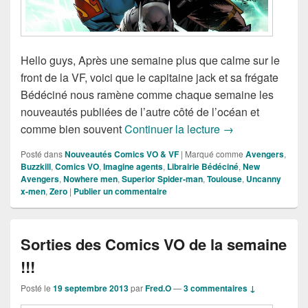
Hello guys, Après une semaine plus que calme sur le
front de la VF, voici que le capitaine jack et sa frégate
Bédéciné nous ramène comme chaque semaine les
nouveautés publiées de l’autre côté de l’océan et
Sorties des Comic
comme bien souvent
Continuer la lecture
→
Posté dans
Nouveautés Comics VO & VF
|
Marqué comme
Avengers
,
Buzzkill
,
Comics VO
,
Imagine agents
,
Librairie Bédéciné
,
New
Avengers
,
Nowhere men
,
Superior Spider-man
,
Toulouse
,
Uncanny
x-men
,
Zero
|
Publier un commentaire
Sorties des Comics VO de la semaine
!!!
Posté le
19 septembre 2013
par
Fred.O
—
3 commentaires ↓