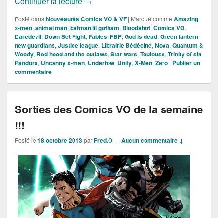
Sorties des Comics VO de la semaine !
Continuer la lecture
→
Posté dans
Nouveautés Comics VO & VF
|
Marqué comme
Amazing
x-men
,
animal man
,
batman lil gotham
,
Bloodshot
,
Comics VO
,
Daredevil
,
Down Set Fight
,
Fables
,
FBP
,
God is dead
,
Green lantern
new guardians
,
Justice league
,
Librairie Bédéciné
,
Nova
,
Quantum &
Woody
,
Red hood and the outlaws
,
Star wars
,
Toulouse
,
Trinity of sin
Pandora
,
Uncanny x-men
,
Undertow
,
Unity
,
X-Men
,
Zero
|
Publier un
commentaire
Sorties des Comics VO de la semaine
!!!
Posté le
18 octobre 2013
par
Fred.O
—
Aucun commentaire ↓