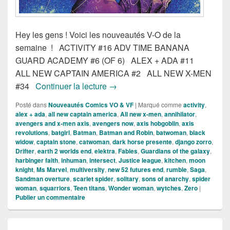
Hey les gens ! Voici les nouveautés V-O de la
semaine ! ACTIVITY #16 ADV TIME BANANA
GUARD ACADEMY #6 (OF 6) ALEX + ADA #11
ALL NEW CAPTAIN AMERICA #2 ALL NEW X-MEN
Sortie des comics VO du 17 Déce
#34
Continuer la lecture
→
Posté dans
Nouveautés Comics VO & VF
|
Marqué comme
activity
,
alex + ada
,
all new captain america
,
All new x-men
,
annihilator
,
avengers and x-men axis
,
avengers now
,
axis hobgoblin
,
axis
revolutions
,
batgirl
,
Batman
,
Batman and Robin
,
batwoman
,
black
widow
,
captain stone
,
catwoman
,
dark horse presente
,
django zorro
,
Drifter
,
earth 2 worlds end
,
elektra
,
Fables
,
Guardians of the galaxy
,
harbinger faith
,
inhuman
,
intersect
,
Justice league
,
kitchen
,
moon
knight
,
Ms Marvel
,
multiversity
,
new 52 futures end
,
rumble
,
Saga
,
Sandman overture
,
scarlet spider
,
solitary
,
sons of anarchy
,
spider
woman
,
squarriors
,
Teen titans
,
Wonder woman
,
wytches
,
Zero
|
Publier un commentaire