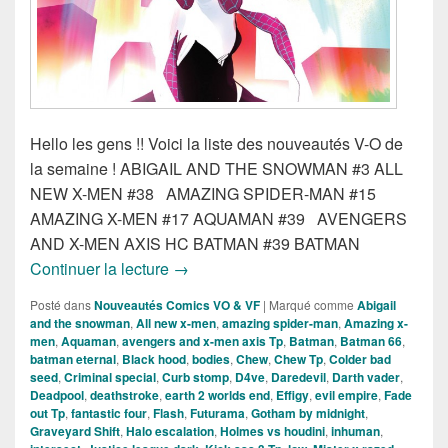
Hello les gens !! Voici la liste des nouveautés V-O de
la semaine ! ABIGAIL AND THE SNOWMAN #3 ALL
NEW X-MEN #38 AMAZING SPIDER-MAN #15
AMAZING X-MEN #17 AQUAMAN #39 AVENGERS
AND X-MEN AXIS HC BATMAN #39 BATMAN
Sorties des comics VO du 18 Février 20
Continuer la lecture
→
Posté dans
Nouveautés Comics VO & VF
|
Marqué comme
Abigail
and the snowman
,
All new x-men
,
amazing spider-man
,
Amazing x-
men
,
Aquaman
,
avengers and x-men axis Tp
,
Batman
,
Batman 66
,
batman eternal
,
Black hood
,
bodies
,
Chew
,
Chew Tp
,
Colder bad
seed
,
Criminal special
,
Curb stomp
,
D4ve
,
Daredevil
,
Darth vader
,
Deadpool
,
deathstroke
,
earth 2 worlds end
,
Effigy
,
evil empire
,
Fade
out Tp
,
fantastic four
,
Flash
,
Futurama
,
Gotham by midnight
,
Graveyard Shift
,
Halo escalation
,
Holmes vs houdini
,
inhuman
,