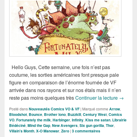
Hello Guys, Cette semaine, une fois n’est pas
coutume, les sorties américaines font presque pale
figure en comparaison de l’énorme fournée de VF
arrivée dans nos rayons et sur nos étals mais il n’en
Sorties 
reste pas moins quelques très
Continuer la lecture
→
Posté dans
Nouveautés Comics VO & VF
|
Marqué comme
Arrow
,
Bloodshot
,
Bounce
,
Brother lono
,
Buzzkill
,
Century West
,
Comics
VO
,
Fortunately the milk
,
Harbinger
,
Infinity
,
Kiss me satan
,
Librairie
Bédéciné
,
Mind the Gap
,
New Avengers
,
Six gun gorilla
,
Thor
,
Villain's Month
,
X-O Manowar
,
Zero
|
3
commentaires