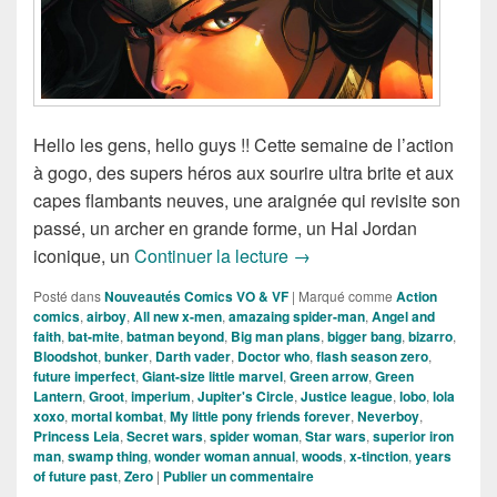
Hello les gens, hello guys !! Cette semaine de l’action
à gogo, des supers héros aux sourire ultra brite et aux
capes flambants neuves, une araignée qui revisite son
passé, un archer en grande forme, un Hal Jordan
Sorties des Comics VO de 
iconique, un
Continuer la lecture
→
Posté dans
Nouveautés Comics VO & VF
|
Marqué comme
Action
comics
,
airboy
,
All new x-men
,
amazaing spider-man
,
Angel and
faith
,
bat-mite
,
batman beyond
,
Big man plans
,
bigger bang
,
bizarro
,
Bloodshot
,
bunker
,
Darth vader
,
Doctor who
,
flash season zero
,
future imperfect
,
Giant-size little marvel
,
Green arrow
,
Green
Lantern
,
Groot
,
imperium
,
Jupiter's Circle
,
Justice league
,
lobo
,
lola
xoxo
,
mortal kombat
,
My little pony friends forever
,
Neverboy
,
Princess Leia
,
Secret wars
,
spider woman
,
Star wars
,
superior iron
man
,
swamp thing
,
wonder woman annual
,
woods
,
x-tinction
,
years
of future past
,
Zero
|
Publier un commentaire