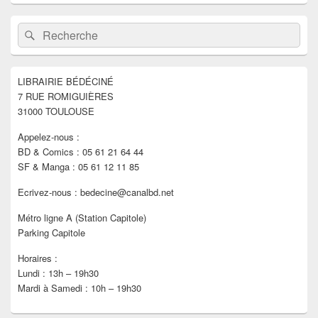
Zone
Recherche :
Rechercher
principale
de
widget
pour
LIBRAIRIE BÉDÉCINÉ
la
7 RUE ROMIGUIÈRES
barre
latérale
31000 TOULOUSE
Appelez-nous :
BD & Comics : 05 61 21 64 44
SF & Manga : 05 61 12 11 85
Ecrivez-nous : bedecine@canalbd.net
Métro ligne A (Station Capitole)
Parking Capitole
Horaires :
Lundi : 13h – 19h30
Mardi à Samedi : 10h – 19h30