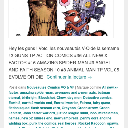
Hey les gens ! Voici les nouveautés V-O de la semaine
! 3 GUNS TP ACTION COMICS #36 ALL NEW X-
FACTOR #16 AMAZING SPIDER-MAN #9 ANGEL
AND FAITH SEASON 10 #8 ANIMAL MAN TP VOL 05
Sortie des comics V
EVOLVE OR DIE
Continuer la lecture
→
Posté dans
Nouveautés Comics VO & VF
|
Marqué comme
All new x-
factor
,
amazing spider-man
,
avengers and x-men axis
,
batman
eternal
,
birthright
,
Bloodshot
,
Chew
,
day men
,
Detective comics
,
Earth 2
,
earth 2 worlds end
,
Eternal warrior
,
Fairest
,
fairy quest
,
fiction squad
,
flash season zero
,
Grayson
,
Green arrow
,
Green
Lantern
,
John carter warlord
,
justice league 3000
,
lobo
,
miracleman
,
names
,
new 52 futures end
,
new vampirella
,
penny dora and the
wishing box
,
punk the comics
,
real heroes
,
Rocket Raccoon
,
spawn
,