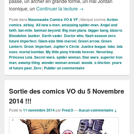
passé, un archer en grande forme, un Hal Jordan
Sorties des Comics VO de 
iconique, un
Continuer la lecture
→
Posté dans
Nouveautés Comics VO & VF
|
Marqué comme
Action
comics
,
airboy
,
All new x-men
,
amazaing spider-man
,
Angel and
faith
,
bat-mite
,
batman beyond
,
Big man plans
,
bigger bang
,
bizarro
,
Bloodshot
,
bunker
,
Darth vader
,
Doctor who
,
flash season zero
,
future imperfect
,
Giant-size little marvel
,
Green arrow
,
Green
Lantern
,
Groot
,
imperium
,
Jupiter's Circle
,
Justice league
,
lobo
,
lola
xoxo
,
mortal kombat
,
My little pony friends forever
,
Neverboy
,
Princess Leia
,
Secret wars
,
spider woman
,
Star wars
,
superior iron
man
,
swamp thing
,
wonder woman annual
,
woods
,
x-tinction
,
years
of future past
,
Zero
|
Publier un commentaire
Sortie des comics VO du 5 Novembre
2014 !!!
Posté le
11 novembre 2014
par
Fred.O
—
Aucun commentaire ↓