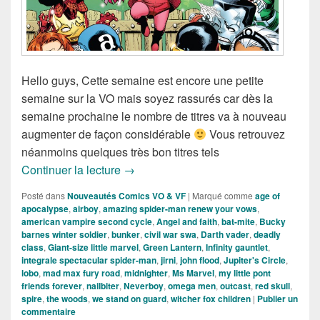
Hello guys, Cette semaine est encore une petite
semaine sur la VO mais soyez rassurés car dès la
semaine prochaine le nombre de titres va à nouveau
augmenter de façon considérable
Vous retrouvez
néanmoins quelques très bon titres tels
Sorties des Comics VO de la semaine d
Continuer la lecture
→
Posté dans
Nouveautés Comics VO & VF
|
Marqué comme
age of
apocalypse
,
airboy
,
amazing spider-man renew your vows
,
american vampire second cycle
,
Angel and faith
,
bat-mite
,
Bucky
barnes winter soldier
,
bunker
,
civil war swa
,
Darth vader
,
deadly
class
,
Giant-size little marvel
,
Green Lantern
,
Infinity gauntlet
,
integrale spectacular spider-man
,
jirni
,
john flood
,
Jupiter's Circle
,
lobo
,
mad max fury road
,
midnighter
,
Ms Marvel
,
my little pont
friends forever
,
nailbiter
,
Neverboy
,
omega men
,
outcast
,
red skull
,
spire
,
the woods
,
we stand on guard
,
witcher fox children
|
Publier un
commentaire