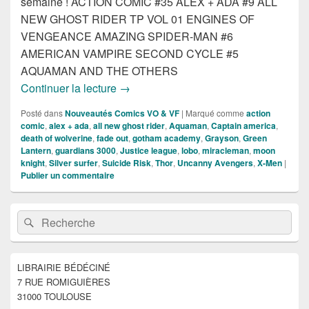
semaine ! ACTION COMIC #35 ALEX + ADA #9 ALL
NEW GHOST RIDER TP VOL 01 ENGINES OF
VENGEANCE AMAZING SPIDER-MAN #6
AMERICAN VAMPIRE SECOND CYCLE #5
AQUAMAN AND THE OTHERS
Sortie des comics VO de la semaine du
Continuer la lecture
→
Posté dans
Nouveautés Comics VO & VF
|
Marqué comme
action
comic
,
alex + ada
,
all new ghost rider
,
Aquaman
,
Captain america
,
death of wolverine
,
fade out
,
gotham academy
,
Grayson
,
Green
Lantern
,
guardians 3000
,
Justice league
,
lobo
,
miracleman
,
moon
knight
,
Silver surfer
,
Suicide Risk
,
Thor
,
Uncanny Avengers
,
X-Men
|
Publier un commentaire
Zone
Recherche :
Rechercher
principale
de
widget
pour
LIBRAIRIE BÉDÉCINÉ
la
7 RUE ROMIGUIÈRES
barre
latérale
31000 TOULOUSE