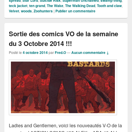
spread
,
Star Lord
,
Suicide Risk
,
Superman Unchained
,
swamp thing
,
teck jacket
,
ten grand
,
The Wake
,
The Walking Dead
,
Tooth and claw
,
Velvet
,
woods
,
Zoohunters
|
Publier un commentaire
Sortie des comics VO de la semaine
du 3 Octobre 2014 !!!
Posté le
4 octobre 2014
par
Fred.O
—
Aucun commentaire ↓
Ladies and Gentlemen, voici les nouveautés V-O de la