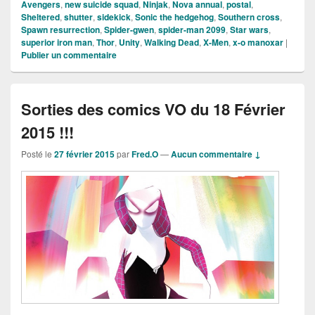
Avengers
,
new suicide squad
,
Ninjak
,
Nova annual
,
postal
,
Sheltered
,
shutter
,
sidekick
,
Sonic the hedgehog
,
Southern cross
,
Spawn resurrection
,
Spider-gwen
,
spider-man 2099
,
Star wars
,
superior iron man
,
Thor
,
Unity
,
Walking Dead
,
X-Men
,
x-o manoxar
|
Publier un commentaire
Sorties des comics VO du 18 Février
2015 !!!
Posté le
27 février 2015
par
Fred.O
—
Aucun commentaire ↓