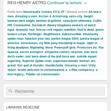
Sorties Comics 
REG HENRY ASTRO
Continuer la lecture
→
Posté dans
Nouveautés Comics VO & VF
|
Marqué comme
All new x-
men
,
Amazing x-men
,
Archer & Armstrong
,
astro city
,
batgirl
,
batman dark knight
,
batman lil gotham
,
cataclysm ultimates
,
Coffin
Hill
,
Constantine
,
Daredevil
,
disney kingdoms seekers of weird
,
egos
,
fantastic four
,
forever evil rogues rebellion
,
God is dead
,
green
lantern corps
,
Harbinger
,
illegitimates
,
indestructible
,
inhumanity
spider-man
,
injustice year two
,
justice league 3000
,
justice league of
america
,
miracleman
,
my little pony friendship is magic
,
night of
living deadpool
,
Nightwing
,
Nova
,
Powerpuff girls
,
Protectors inc
,
Rat
Queens
,
secret avengers
,
simpsons comics
,
skyman
,
star wars
darth vader
,
star wars dawn of the jedi force war
,
suicide squad
,
superboy
,
Superior Spider-man
,
superman wonder woman
,
ten
grand
,
thor god of thunder
,
thunderbolts
,
Uncanny x-men
,
Unity
,
Velvet
,
wraith welcome to christmasland
,
x
,
x-files conspiracy
,
x-
men legacy
|
Publier un commentaire
Zone
Recherche :
Rechercher
principale
de
widget
pour
LIBRAIRIE BÉDÉCINÉ
la