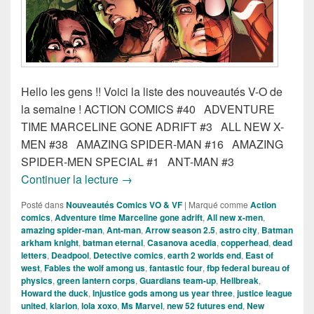
Hello les gens !! Voici la liste des nouveautés V-O de
la semaine ! ACTION COMICS #40 ADVENTURE
TIME MARCELINE GONE ADRIFT #3 ALL NEW X-
MEN #38 AMAZING SPIDER-MAN #16 AMAZING
SPIDER-MEN SPECIAL #1 ANT-MAN #3
Sorties des comics VO du 11 Mars 2015
Continuer la lecture
→
Posté dans
Nouveautés Comics VO & VF
|
Marqué comme
Action
comics
,
Adventure time Marceline gone adrift
,
All new x-men
,
amazing spider-man
,
Ant-man
,
Arrow season 2.5
,
astro city
,
Batman
arkham knight
,
batman eternal
,
Casanova acedia
,
copperhead
,
dead
letters
,
Deadpool
,
Detective comics
,
earth 2 worlds end
,
East of
west
,
Fables the wolf among us
,
fantastic four
,
fbp federal bureau of
physics
,
green lantern corps
,
Guardians team-up
,
Hellbreak
,
Howard the duck
,
Injustice gods among us year three
,
justice league
united
,
klarion
,
lola xoxo
,
Ms Marvel
,
new 52 futures end
,
New