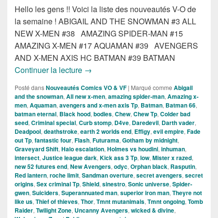
Hello les gens !! Voici la liste des nouveautés V-O de
la semaine ! ABIGAIL AND THE SNOWMAN #3 ALL
NEW X-MEN #38 AMAZING SPIDER-MAN #15
AMAZING X-MEN #17 AQUAMAN #39 AVENGERS
AND X-MEN AXIS HC BATMAN #39 BATMAN
Sorties des comics VO du 18 Février 20
Continuer la lecture
→
Posté dans
Nouveautés Comics VO & VF
|
Marqué comme
Abigail
and the snowman
,
All new x-men
,
amazing spider-man
,
Amazing x-
men
,
Aquaman
,
avengers and x-men axis Tp
,
Batman
,
Batman 66
,
batman eternal
,
Black hood
,
bodies
,
Chew
,
Chew Tp
,
Colder bad
seed
,
Criminal special
,
Curb stomp
,
D4ve
,
Daredevil
,
Darth vader
,
Deadpool
,
deathstroke
,
earth 2 worlds end
,
Effigy
,
evil empire
,
Fade
out Tp
,
fantastic four
,
Flash
,
Futurama
,
Gotham by midnight
,
Graveyard Shift
,
Halo escalation
,
Holmes vs houdini
,
inhuman
,
intersect
,
Justice league dark
,
Kick ass 3 Tp
,
low
,
Mister x razed
,
new 52 futures end
,
New Avengers
,
odyc
,
Orphan black
,
Rasputin
,
Red lantern
,
roche limit
,
Sandman overture
,
secret avengers
,
secret
origins
,
Sex criminal Tp
,
Shield
,
sinestro
,
Sonic universe
,
Spider-
gwen
,
Suiciders
,
Superannuated man
,
superior iron man
,
Theyre not
like us
,
Thief of thieves
,
Thor
,
Tmnt mutanimals
,
Tmnt ongoing
,
Tomb
Raider
,
Twilight Zone
,
Uncanny Avengers
,
wicked & divine
,