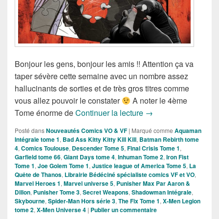
Bonjour les gens, bonjour les amis !! Attention ça va
taper sévère cette semaine avec un nombre assez
hallucinants de sorties et de très gros titres comme
vous allez pouvoir le constater
A noter le 4ème
Sorties des Comics V
Tome énorme de
Continuer la lecture
→
Posté dans
Nouveautés Comics VO & VF
|
Marqué comme
Aquaman
Intégrale tome 1
,
Bad Ass Kitty Kitty Kill Kill
,
Batman Rebirth tome
4
,
Comics Toulouse
,
Descender Tome 5
,
Final Crisis Tome 1
,
Garfield tome 66
,
Giant Days tome 4
,
Inhuman Tome 2
,
Iron Fist
Tome 1
,
Joe Golem Tome 1
,
Justice league of America Tome 5
,
La
Quête de Thanos
,
Librairie Bédéciné spécialiste comics VF et VO
,
Marvel Heroes 1
,
Marvel universe 5
,
Punisher Max Par Aaron &
Dillon
,
Punisher Tome 3
,
Secret Weapons
,
Shadowman Intégrale
,
Skybourne
,
Spider-Man Hors série 3
,
The Fix Tome 1
,
X-Men Legion
tome 2
,
X-Men Universe 4
|
Publier un commentaire