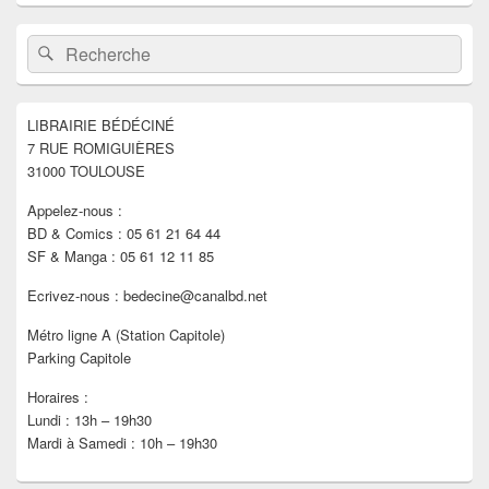
Zone
Recherche :
Rechercher
principale
de
widget
pour
LIBRAIRIE BÉDÉCINÉ
la
7 RUE ROMIGUIÈRES
barre
latérale
31000 TOULOUSE
Appelez-nous :
BD & Comics : 05 61 21 64 44
SF & Manga : 05 61 12 11 85
Ecrivez-nous : bedecine@canalbd.net
Métro ligne A (Station Capitole)
Parking Capitole
Horaires :
Lundi : 13h – 19h30
Mardi à Samedi : 10h – 19h30