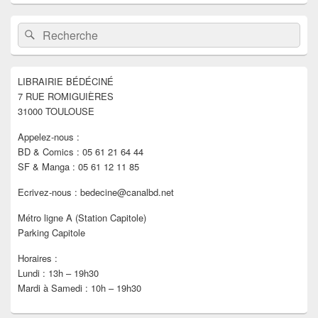
Zone
Recherche :
Rechercher
principale
de
widget
pour
LIBRAIRIE BÉDÉCINÉ
la
7 RUE ROMIGUIÈRES
barre
latérale
31000 TOULOUSE
Appelez-nous :
BD & Comics : 05 61 21 64 44
SF & Manga : 05 61 12 11 85
Ecrivez-nous : bedecine@canalbd.net
Métro ligne A (Station Capitole)
Parking Capitole
Horaires :
Lundi : 13h – 19h30
Mardi à Samedi : 10h – 19h30