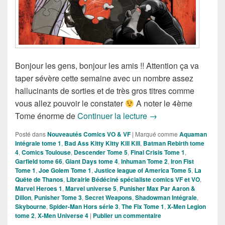
Bonjour les gens, bonjour les amis !! Attention ça va
taper sévère cette semaine avec un nombre assez
hallucinants de sorties et de très gros titres comme
vous allez pouvoir le constater
A noter le 4ème
Sorties des Comics V
Tome énorme de
Continuer la lecture
→
Posté dans
Nouveautés Comics VO & VF
|
Marqué comme
Aquaman
Intégrale tome 1
,
Bad Ass Kitty Kitty Kill Kill
,
Batman Rebirth tome
4
,
Comics Toulouse
,
Descender Tome 5
,
Final Crisis Tome 1
,
Garfield tome 66
,
Giant Days tome 4
,
Inhuman Tome 2
,
Iron Fist
Tome 1
,
Joe Golem Tome 1
,
Justice league of America Tome 5
,
La
Quête de Thanos
,
Librairie Bédéciné spécialiste comics VF et VO
,
Marvel Heroes 1
,
Marvel universe 5
,
Punisher Max Par Aaron &
Dillon
,
Punisher Tome 3
,
Secret Weapons
,
Shadowman Intégrale
,
Skybourne
,
Spider-Man Hors série 3
,
The Fix Tome 1
,
X-Men Legion
tome 2
,
X-Men Universe 4
|
Publier un commentaire