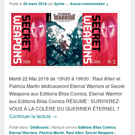
Posté le
26 mars 2018
par
Sylvie
—
Aucun commentaire ↓
Mardi 22 Mai 2018 de 15h30 à 19h30 : Raul Allen et
Patricia Martin dédicaceront Eternal Warriors et Secret
Weapons aux Editions Bliss Comics. Eternal Warrrior
aux Editions Bliss Comics RÉSUMÉ : SURVIVREZ-
VOUS À LA COLÈRE DU GUERRIER ÉTERNEL ?
Mardi 22 Mai 2018 : Raul Allen & Patri
Continuer la lecture
→
Posté dans
› Dédicaces
|
Marqué comme
Editions Bliss Comics
,
Eternal Warriors
,
Patricia Martin
,
Raul Allen
,
Secret Weapons
|