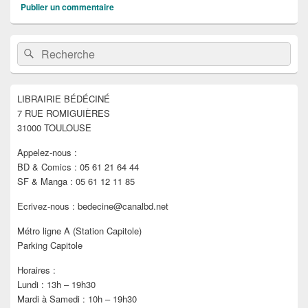
Publier un commentaire
Zone
Recherche :
Rechercher
principale
de
widget
pour
LIBRAIRIE BÉDÉCINÉ
la
7 RUE ROMIGUIÈRES
barre
latérale
31000 TOULOUSE
Appelez-nous :
BD & Comics : 05 61 21 64 44
SF & Manga : 05 61 12 11 85
Ecrivez-nous : bedecine@canalbd.net
Métro ligne A (Station Capitole)
Parking Capitole
Horaires :
Lundi : 13h – 19h30
Mardi à Samedi : 10h – 19h30