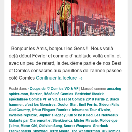
Bonjour les Amis, bonjour les Gens !!! Nous voilà
déjà début Février et comme d’habitude voilà enfin, et
avec un peu de retard, la deuxième partie de nos Best
of Comics consacrés aux parutions de l’année passée
Bédéciné Présente les Meil
côté Comics
Continuer la lecture
→
Posté dans
› Coups de ♡ Comics VO & VF
|
Marqué comme
amazing
spider-man
,
Barrier
,
Bédéciné Comics
,
Bédéciné librairie
spécialisée Comics VF et VO
,
Best of Comics 2018 Partie 2
,
Black
hammer
,
c'est les Monstres
,
Doctor Star
,
Emil Ferris
,
Gideon Falls
,
God Country
,
Il faut Flinguer Ramirez
,
Inhumans Tour d'Ivoire
,
Invisible republic
,
Jupiter's legacy
,
Kill or be Killed
,
Les Nouveaux
Mutants par Claremont et Sienkiewicz
,
Mister Miracle
,
Moi ce que
j'aime
,
Motor Girl
,
Oblivion Song
,
Secret Weapons
,
Sherlock
Frankensteïn
,
Skyward
,
Terry Moore
,
The Weatherman
,
US Comics