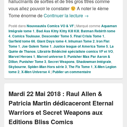
hallucinants de sorties et de très gros titres comme
vous allez pouvoir le constater
A noter le 4ème
Sorties des Comics V
Tome énorme de
Continuer la lecture
→
Posté dans
Nouveautés Comics VO & VF
|
Marqué comme
Aquaman
Intégrale tome 1
,
Bad Ass Kitty Kitty Kill Kill
,
Batman Rebirth tome
4
,
Comics Toulouse
,
Descender Tome 5
,
Final Crisis Tome 1
,
Garfield tome 66
,
Giant Days tome 4
,
Inhuman Tome 2
,
Iron Fist
Tome 1
,
Joe Golem Tome 1
,
Justice league of America Tome 5
,
La
Quête de Thanos
,
Librairie Bédéciné spécialiste comics VF et VO
,
Marvel Heroes 1
,
Marvel universe 5
,
Punisher Max Par Aaron &
Dillon
,
Punisher Tome 3
,
Secret Weapons
,
Shadowman Intégrale
,
Skybourne
,
Spider-Man Hors série 3
,
The Fix Tome 1
,
X-Men Legion
tome 2
,
X-Men Universe 4
|
Publier un commentaire
Mardi 22 Mai 2018 : Raul Allen &
Patricia Martin dédicaceront Eternal
Warriors et Secret Weapons aux
Editions Bliss Comics