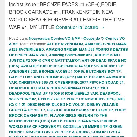
les 1st Issue : BRONZE FACES #1 (OF 6),EDDIE
BROCK CARNAGE #1, FRANKENSTEIN NEW
WORLD SEA OF FOREVER #1,LENORE THE TIME
Sorties des Comi
WAR #1, MY LITTLE
Continuer la lecture
→
Posté dans
Nouveautés Comics VO & VF
,
› Coups de ♡ Comics VO
& VF
|
Marqué comme
ALL NEW VENOM #3
,
AMAZING SPIDER-MAN
#129 FACSIMILE ED
,
AMAZING SPIDER-MAN #65 YOUNG 8 DEATHS
OF SPIDER-MAN VAR
,
Amazing Spider-man #67
,
ARCHIE IS MR
JUSTICE #2 (OF 4) CVR C MATT TALBOT
,
ART OF DEAD SPACE HC
(RES)
,
AVATAR FRONTIERS OF PANDORA SOLEKS JOURNEY TP
,
AVENGERS #23
,
BRONZE FACES #1 (OF 6)
,
BUTCHERS BOY TP
,
CABLE LOVE AND CHROME #2 (OF 5) MARK BROOKS ANIMATED
VAR
,
CHRISTMAS 365 #3
,
CYBERPUNK 2077 PSYCHO SQUAD #1
,
DEADPOOL #11 MARK BROOKS ANIMATED-STYLE VAR
,
DEADPOOL TEAM-UP #5 (OF 5) ROB LIEFELD VAR
,
DEADPOOL
WOLVERINE #2
,
DEN HC VOL 05 PRICE OF MEMORIES (RES) (MR)
(C: 0-1-2)
,
DESCENDER DLX ED HC VOL 01
,
DISNEY VILLAINS
CRUELLA DE VIL TP
,
DOCTOR DOOM BOOKS OF DOOM TP
,
EDDIE
BROCK CARNAGE #1
,
FLAVOR GIRLS RETURN TO THE
MOTHERSHIP #3 (OF 3) CVR B FRANY
,
FRANKENSTEIN NEW
WORLD SEA OF FOREVER #1
,
GODZILLA VS MMPR II TP
,
GREEN
HORNET MISS FURY #2 CVR B LEE & CHUNG
,
GRIM #21 CVR A