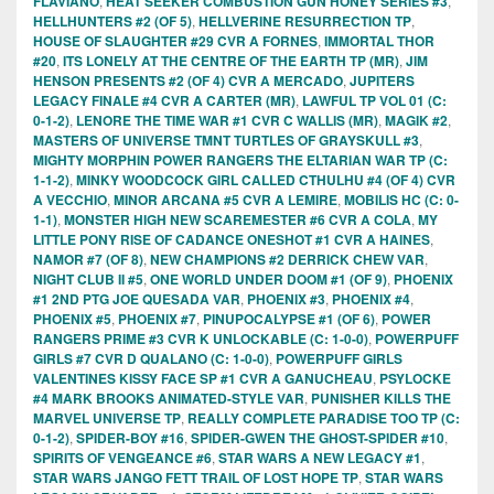
FLAVIANO
,
HEAT SEEKER COMBUSTION GUN HONEY SERIES #3
,
HELLHUNTERS #2 (OF 5)
,
HELLVERINE RESURRECTION TP
,
HOUSE OF SLAUGHTER #29 CVR A FORNES
,
IMMORTAL THOR
#20
,
ITS LONELY AT THE CENTRE OF THE EARTH TP (MR)
,
JIM
HENSON PRESENTS #2 (OF 4) CVR A MERCADO
,
JUPITERS
LEGACY FINALE #4 CVR A CARTER (MR)
,
LAWFUL TP VOL 01 (C:
0-1-2)
,
LENORE THE TIME WAR #1 CVR C WALLIS (MR)
,
MAGIK #2
,
MASTERS OF UNIVERSE TMNT TURTLES OF GRAYSKULL #3
,
MIGHTY MORPHIN POWER RANGERS THE ELTARIAN WAR TP (C:
1-1-2)
,
MINKY WOODCOCK GIRL CALLED CTHULHU #4 (OF 4) CVR
A VECCHIO
,
MINOR ARCANA #5 CVR A LEMIRE
,
MOBILIS HC (C: 0-
1-1)
,
MONSTER HIGH NEW SCAREMESTER #6 CVR A COLA
,
MY
LITTLE PONY RISE OF CADANCE ONESHOT #1 CVR A HAINES
,
NAMOR #7 (OF 8)
,
NEW CHAMPIONS #2 DERRICK CHEW VAR
,
NIGHT CLUB II #5
,
ONE WORLD UNDER DOOM #1 (OF 9)
,
PHOENIX
#1 2ND PTG JOE QUESADA VAR
,
PHOENIX #3
,
PHOENIX #4
,
PHOENIX #5
,
PHOENIX #7
,
PINUPOCALYPSE #1 (OF 6)
,
POWER
RANGERS PRIME #3 CVR K UNLOCKABLE (C: 1-0-0)
,
POWERPUFF
GIRLS #7 CVR D QUALANO (C: 1-0-0)
,
POWERPUFF GIRLS
VALENTINES KISSY FACE SP #1 CVR A GANUCHEAU
,
PSYLOCKE
#4 MARK BROOKS ANIMATED-STYLE VAR
,
PUNISHER KILLS THE
MARVEL UNIVERSE TP
,
REALLY COMPLETE PARADISE TOO TP (C:
0-1-2)
,
SPIDER-BOY #16
,
SPIDER-GWEN THE GHOST-SPIDER #10
,
SPIRITS OF VENGEANCE #6
,
STAR WARS A NEW LEGACY #1
,
STAR WARS JANGO FETT TRAIL OF LOST HOPE TP
,
STAR WARS