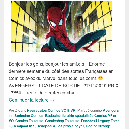
Bonjour les gens, bonjour les ami.e.s !! Enorme
dernière semaine du côté des sorties Françaises en
Comics avec du Marvel dans tous les coins
AVENGERS 11 DATE DE SORTIE : 27/11/2019 PRIX
: 7€50 L’heure du dernier combat
Sorties des Comics VF de la Semaine 
Continuer la lecture
→
Posté dans
Nouveautés Comics VO & VF
|
Marqué comme
Avengers
11
,
Bédéciné Comics
,
Bédéciné librairie spécialisée Comics VF et
VO
,
Comics Toulouse
,
Comicshop Toulouse
,
Daredevil Legacy Tome
3
,
Deadpool #11
,
Deadpool & Les pros à payer
,
Doctor Strange