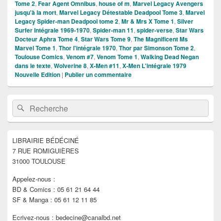
Tome 2
,
Fear Agent Omnibus
,
house of m
,
Marvel Legacy Avengers
jusqu'à la mort
,
Marvel Legacy Détestable Deadpool Tome 3
,
Marvel
Legacy Spider-man Deadpool tome 2
,
Mr & Mrs X Tome 1
,
Silver
Surfer Intégrale 1969-1970
,
Spider-man 11
,
spider-verse
,
Star Wars
Docteur Aphra Tome 4
,
Star Wars Tome 9
,
The Magnificent Ms
Marvel Tome 1
,
Thor l'intégrale 1970
,
Thor par Simonson Tome 2
,
Toulouse Comics
,
Venom #7
,
Venom Tome 1
,
Walking Dead Negan
dans le texte
,
Wolverine 8
,
X-Men #11
,
X-Men L'intégrale 1979
Nouvelle Edition
|
Publier un commentaire
Zone
Recherche :
Rechercher
principale
de
widget
pour
LIBRAIRIE BÉDÉCINÉ
la
7 RUE ROMIGUIÈRES
barre
latérale
31000 TOULOUSE
Appelez-nous :
BD & Comics : 05 61 21 64 44
SF & Manga : 05 61 12 11 85
Ecrivez-nous : bedecine@canalbd.net