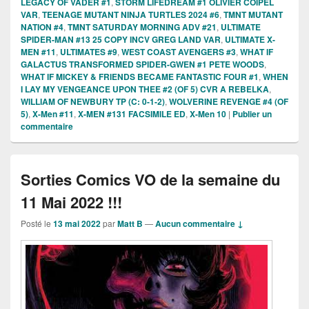
LEGACY OF VADER #1
,
STORM LIFEDREAM #1 OLIVIER COIPEL
VAR
,
TEENAGE MUTANT NINJA TURTLES 2024 #6
,
TMNT MUTANT
NATION #4
,
TMNT SATURDAY MORNING ADV #21
,
ULTIMATE
SPIDER-MAN #13 25 COPY INCV GREG LAND VAR
,
ULTIMATE X-
MEN #11
,
ULTIMATES #9
,
WEST COAST AVENGERS #3
,
WHAT IF
GALACTUS TRANSFORMED SPIDER-GWEN #1 PETE WOODS
,
WHAT IF MICKEY & FRIENDS BECAME FANTASTIC FOUR #1
,
WHEN
I LAY MY VENGEANCE UPON THEE #2 (OF 5) CVR A REBELKA
,
WILLIAM OF NEWBURY TP (C: 0-1-2)
,
WOLVERINE REVENGE #4 (OF
5)
,
X-Men #11
,
X-MEN #131 FACSIMILE ED
,
X-Men 10
|
Publier un
commentaire
Sorties Comics VO de la semaine du
11 Mai 2022 !!!
Posté le
13 mai 2022
par
Matt B
—
Aucun commentaire ↓