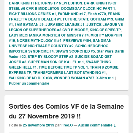
DARK KNIGHT RETURNS TP NEW EDITION
,
DARK KNIGHTS OF
STEEL #6 CVR B MIDDLETON
,
DOOMSDAY CLOCK HC PART 1
,
EIGHT BILLIONS GENIES #1
,
FARMHAND #17
,
Flash #770
,
FRANK
FRAZETTA DEATH DEALER #1
,
FUTURE STATE GOTHAM #13
,
GRIM
#1
,
I AM BATMAN #9
,
JURASSIC LEAGUE #1
,
JUSTICE LEAGUE VS
LEGION OF SUPERHEROES #3 CVR B MOORE
,
KING OF SPIES TP
,
LADY MECHANIKA MONSTER OF MINISTRY #4
,
MIGHTY MORPHIN
#19
,
NORSE MYTHOLOGY III #4
,
PREVIEWS #404
,
SANDMAN
UNIVERSE NIGHTMARE COUNTRY #2
,
SONIC HEDGEHOG
IMPOSTER SYNDROME #4
,
SPAWN SCORCHED #5
,
Star Wars Darth
Vader #22
,
STEP BY BLOODY STEP #2
,
SUICIDE SQUAD GET
JOKER #3
,
SUPERMAN SON OF KAL EL #11
,
SWAMP THING
GREEN HELL #1
,
TIME BEFORE TIME TP VOL 1
,
TRAIN 8 ZOMBIE
EXPRESS TP
,
TRANSFORMERS LAST BOT STANDING #1
,
WALKING DEAD DLX #38
,
WONDER WOMAN #787
,
X-Men #11
|
Publier un commentaire
Sorties des Comics VF de la Semaine
du 27 Novembre 2019 !!
Posté le
25 novembre 2019
par
Fred.O
—
Aucun commentaire ↓