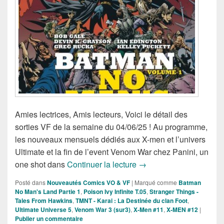
Amies lectrices, Amis lecteurs, Voici le détail des
sorties VF de la semaine du 04/06/25 ! Au programme,
les nouveaux mensuels dédiés aux X-men et l’univers
Ultimate et la fin de l’event Venom War chez Panini, un
Sorties des comics VF d
one shot dans
Continuer la lecture
→
Posté dans
Nouveautés Comics VO & VF
|
Marqué comme
Batman
No Man's Land Partie 1
,
Poison Ivy Infinite T.05
,
Stranger Things -
Tales From Hawkins
,
TMNT - Karai : La Destinée du clan Foot
,
Ultimate Universe 5
,
Venom War 3 (sur3)
,
X-Men #11
,
X-MEN #12
|
Publier un commentaire