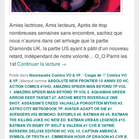
Amies lectrices, Amis lecteurs, Après de trop
nombreuses semaines sans encombre, sachez que
nous n’aurons dans cet arrivage que la partie
Diamonds UK, la partie US ayant à pâtir d’un nouveau
retard, indépendant de notre volonté… O_O Parmi les
Sorties Comics VO de la semaine du
1st
Continuer la lecture
→
Posté dans
Nouveautés Comics VO & VF
,
› Coups de ♡ Comics VO
& VF
|
Marqué comme
ABSOLUTE NEW FRONTIER 15 ANNIV ED HC
,
ACTION COMICS #1042
,
AMAZING SPIDER-MAN BEYOND TP VOL
1
,
AMAZING SPIDER-MAN BEYOND TP VOL 2
,
AQUAMAN GREEN
ARROW DEEP TARGET #7
,
ARCHIE MEETS RIVERDALE ONE
SHOT
,
ASSASSIN'S CREED VALHALLA FORGOTTEN MYTHS #3
,
ASTRO CITY METROBOOK TP
,
AVATAR ADAPT OR DIE #1
,
AVENGERS #55 MOMOKO
,
BATGIRLS #6
,
BATMAN 89 #5
,
BATMAN
THE KILLING JOKE HC NEW ED
,
BATMAN URBAN LEGENDS #15
,
BATMAN VS BIGBY TP
,
BELIT & VALERIA #1 CVR B VATINE
,
BERSERK DELUXE EDITION HC VOL 10
,
CAPTAIN AMERICA
SYMBOL OF TRUTH #1
,
CIMMERIAN HOUR OF DRAGON #3 CVR B
,