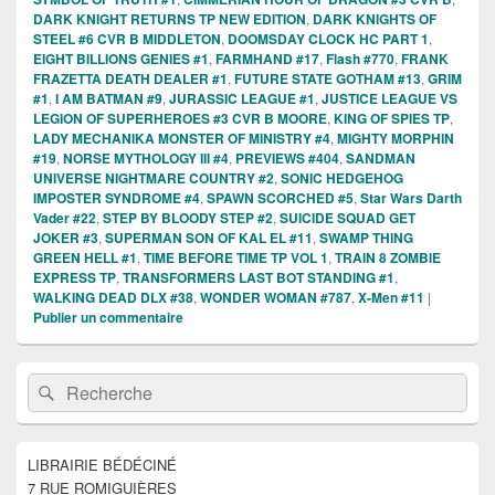
DARK KNIGHT RETURNS TP NEW EDITION
,
DARK KNIGHTS OF
STEEL #6 CVR B MIDDLETON
,
DOOMSDAY CLOCK HC PART 1
,
EIGHT BILLIONS GENIES #1
,
FARMHAND #17
,
Flash #770
,
FRANK
FRAZETTA DEATH DEALER #1
,
FUTURE STATE GOTHAM #13
,
GRIM
#1
,
I AM BATMAN #9
,
JURASSIC LEAGUE #1
,
JUSTICE LEAGUE VS
LEGION OF SUPERHEROES #3 CVR B MOORE
,
KING OF SPIES TP
,
LADY MECHANIKA MONSTER OF MINISTRY #4
,
MIGHTY MORPHIN
#19
,
NORSE MYTHOLOGY III #4
,
PREVIEWS #404
,
SANDMAN
UNIVERSE NIGHTMARE COUNTRY #2
,
SONIC HEDGEHOG
IMPOSTER SYNDROME #4
,
SPAWN SCORCHED #5
,
Star Wars Darth
Vader #22
,
STEP BY BLOODY STEP #2
,
SUICIDE SQUAD GET
JOKER #3
,
SUPERMAN SON OF KAL EL #11
,
SWAMP THING
GREEN HELL #1
,
TIME BEFORE TIME TP VOL 1
,
TRAIN 8 ZOMBIE
EXPRESS TP
,
TRANSFORMERS LAST BOT STANDING #1
,
WALKING DEAD DLX #38
,
WONDER WOMAN #787
,
X-Men #11
|
Publier un commentaire
Zone
Recherche :
Rechercher
principale
de
widget
pour
LIBRAIRIE BÉDÉCINÉ
la
7 RUE ROMIGUIÈRES
barre