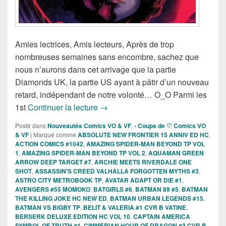
Amies lectrices, Amis lecteurs, Après de trop
nombreuses semaines sans encombre, sachez que
nous n’aurons dans cet arrivage que la partie
Diamonds UK, la partie US ayant à pâtir d’un nouveau
retard, indépendant de notre volonté… O_O Parmi les
Sorties Comics VO de la semaine du
1st
Continuer la lecture
→
Posté dans
Nouveautés Comics VO & VF
,
› Coups de ♡ Comics VO
& VF
|
Marqué comme
ABSOLUTE NEW FRONTIER 15 ANNIV ED HC
,
ACTION COMICS #1042
,
AMAZING SPIDER-MAN BEYOND TP VOL
1
,
AMAZING SPIDER-MAN BEYOND TP VOL 2
,
AQUAMAN GREEN
ARROW DEEP TARGET #7
,
ARCHIE MEETS RIVERDALE ONE
SHOT
,
ASSASSIN'S CREED VALHALLA FORGOTTEN MYTHS #3
,
ASTRO CITY METROBOOK TP
,
AVATAR ADAPT OR DIE #1
,
AVENGERS #55 MOMOKO
,
BATGIRLS #6
,
BATMAN 89 #5
,
BATMAN
THE KILLING JOKE HC NEW ED
,
BATMAN URBAN LEGENDS #15
,
BATMAN VS BIGBY TP
,
BELIT & VALERIA #1 CVR B VATINE
,
BERSERK DELUXE EDITION HC VOL 10
,
CAPTAIN AMERICA
SYMBOL OF TRUTH #1
,
CIMMERIAN HOUR OF DRAGON #3 CVR B
,