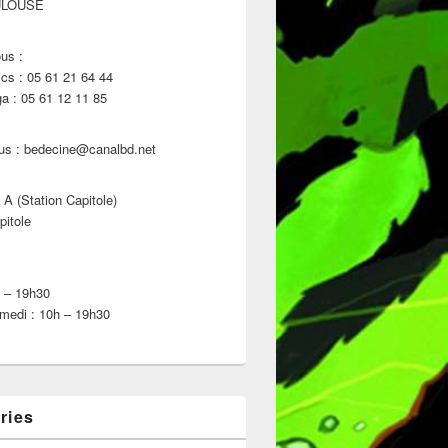
ULOUSE
us :
s : 05 61 21 64 44
 : 05 61 12 11 85
us : bedecine@canalbd.net
 A (Station Capitole)
pitole
h – 19h30
medi : 10h – 19h30
 11 Mai 2022 !!!
ries