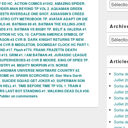
Catégories
V ED HC
,
ACTION COMICS #1042
,
AMAZING SPIDER-
IDER-MAN BEYOND TP VOL 2
,
AQUAMAN GREEN
MEETS RIVERDALE ONE SHOT
,
ASSASSIN'S CREED
ASTRO CITY METROBOOK TP
,
AVATAR ADAPT OR DIE
RLS #6
,
BATMAN 89 #5
,
BATMAN THE KILLING JOKE
Archiv
DS #15
,
BATMAN VS BIGBY TP
,
BELIT & VALERIA #1
ITION HC VOL 10
,
CAPTAIN AMERICA SYMBOL OF
Archives
AGON #3 CVR B
,
DARK KNIGHT RETURNS TP NEW
#6 CVR B MIDDLETON
,
DOOMSDAY CLOCK HC PART 1
,
ND #17
,
Flash #770
,
FRANK FRAZETTA DEATH
 #13
,
GRIM #1
,
I AM BATMAN #9
,
JURASSIC LEAGUE
 SUPERHEROES #3 CVR B MOORE
,
KING OF SPIES TP
,
Article
ISTRY #4
,
MIGHTY MORPHIN #19
,
NORSE
SANDMAN UNIVERSE NIGHTMARE COUNTRY #2
,
Sortie 
ROME #4
,
SPAWN SCORCHED #5
,
Star Wars Darth
Juillet 2
2
,
SUICIDE SQUAD GET JOKER #3
,
SUPERMAN SON
 HELL #1
,
TIME BEFORE TIME TP VOL 1
,
TRAIN 8
Sortie 
S LAST BOT STANDING #1
,
WALKING DEAD DLX #38
,
Juillet 2
Publier un commentaire
Sortie 
Juillet 2
Sortie 
Juillet 2
Sortie 
2026 !!