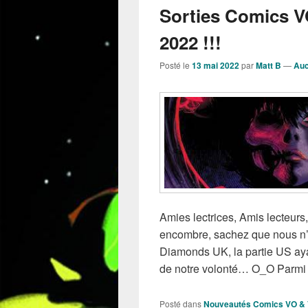
Sorties Comics V
2022 !!!
Posté le
13 mai 2022
par
Matt B
—
Auc
Amies lectrices, Amis lecteur
encombre, sachez que nous n’a
Diamonds UK, la partie US aya
de notre volonté… O_O Parmi 
Posté dans
Nouveautés Comics VO &