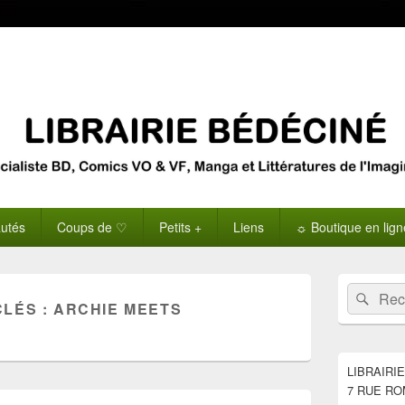
utés
Coups de ♡
Petits +
Liens
☼ Boutique en lig
Zone
Recherche 
Rech
principale
CLÉS :
ARCHIE MEETS
de
widget
pour
la
LIBRAIRI
barre
7 RUE RO
latérale