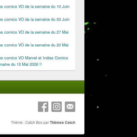
des comics VO de la semaine du 10 Juin
des comics VO de la semaine du 03 Juin
des comics VO de la semaine du 27 Mai
des comics VO de la semaine du 20 Mai
des comics VO Marvel et Indies Comics
maine du 13 Mai 2026 !!
Thème : Catch Box par
Thèmes Catch