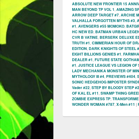
ABSOLUTE NEW FRONTIER 15 ANNI
MAN BEYOND TP VOL 1
,
AMAZING SP
ARROW DEEP TARGET #7
,
ARCHIE 
VALHALLA FORGOTTEN MYTHS #3
,
#1
,
AVENGERS #55 MOMOKO
,
BATGI
HC NEW ED
,
BATMAN URBAN LEGEN
CVR B VATINE
,
BERSERK DELUXE ED
TRUTH #1
,
CIMMERIAN HOUR OF DR
EDITION
,
DARK KNIGHTS OF STEEL 
EIGHT BILLIONS GENIES #1
,
FARMHA
DEALER #1
,
FUTURE STATE GOTHAM
#1
,
JUSTICE LEAGUE VS LEGION OF
LADY MECHANIKA MONSTER OF MIN
MYTHOLOGY III #4
,
PREVIEWS #404
,
SONIC HEDGEHOG IMPOSTER SYND
Vader #22
,
STEP BY BLOODY STEP #
OF KAL EL #11
,
SWAMP THING GREEN
ZOMBIE EXPRESS TP
,
TRANSFORMER
WONDER WOMAN #787
,
X-Men #11
|