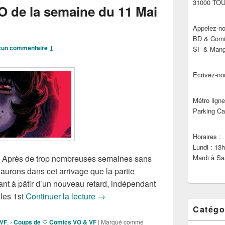
31000 TO
O de la semaine du 11 Mai
Appelez-no
BD & Comic
un commentaire ↓
SF & Manga
Ecrivez-no
Métro ligne
Parking Ca
Horaires :
Lundi : 13
s, Après de trop nombreuses semaines sans
Mardi à Sa
urons dans cet arrivage que la partie
nt à pâtir d’un nouveau retard, indépendant
Sorties Comics VO de la semaine du
les 1st
Continuer la lecture
→
Catégo
 VF
,
› Coups de ♡ Comics VO & VF
|
Marqué comme