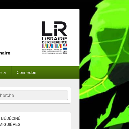
ne ☼
Connexion
:
ercher
E BÉDÉCINÉ
MIGUIÈRES