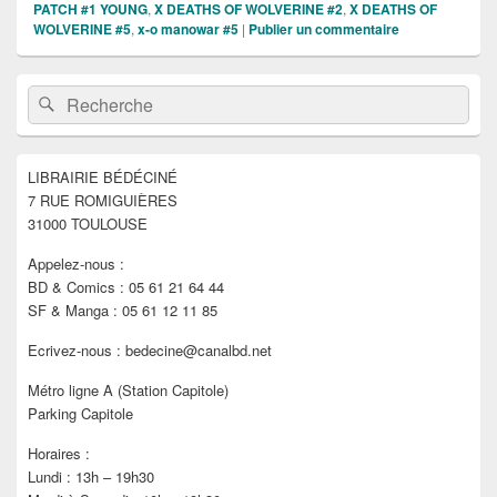
PATCH #1 YOUNG
,
X DEATHS OF WOLVERINE #2
,
X DEATHS OF
WOLVERINE #5
,
x-o manowar #5
|
Publier un commentaire
Zone
Recherche :
Rechercher
principale
de
widget
pour
LIBRAIRIE BÉDÉCINÉ
la
7 RUE ROMIGUIÈRES
barre
latérale
31000 TOULOUSE
Appelez-nous :
BD & Comics : 05 61 21 64 44
SF & Manga : 05 61 12 11 85
Ecrivez-nous : bedecine@canalbd.net
Métro ligne A (Station Capitole)
Parking Capitole
Horaires :
Lundi : 13h – 19h30