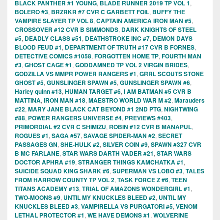
BLACK PANTHER #1 YOUNG
,
BLADE RUNNER 2019 TP VOL 1
,
BOLERO #3
,
BRZRKR #7 CVR C GARBETT FOIL
,
BUFFY THE
VAMPIRE SLAYER TP VOL 8
,
CAPTAIN AMERICA IRON MAN #5
,
CROSSOVER #12 CVR B SIMMONDS
,
DARK KNIGHTS OF STEEL
#5
,
DEADLY CLASS #51
,
DEATHSTROKE INC #7
,
DEMON DAYS
BLOOD FEUD #1
,
DEPARTMENT OF TRUTH #17 CVR B FORNES
,
DETECTIVE COMICS #1058
,
FORGOTTEN HOME TP
,
FOURTH MAN
#3
,
GHOST CAGE #1
,
GODDAMNED TP VOL 2 VIRGIN BRIDES
,
GODZILLA VS MMPR POWER RANGERS #1
,
GRRL SCOUTS STONE
GHOST #5
,
GUNSLINGER SPAWN #5
,
GUNSLINGER SPAWN #6
,
Harley quinn #13
,
HUMAN TARGET #6
,
I AM BATMAN #5 CVR B
MATTINA
,
IRON MAN #18
,
MAESTRO WORLD WAR M #2
,
Marauders
#22
,
MARY JANE BLACK CAT BEYOND #1 2ND PTG
,
NIGHTWING
#88
,
POWER RANGERS UNIVERSE #4
,
PREVIEWS #403
,
PRIMORDIAL #2 CVR C SHIMIZU
,
ROBIN #12 CVR B MANAPUL
,
ROGUES #1
,
SAGA #57
,
SAVAGE SPIDER-MAN #2
,
SECRET
PASSAGES GN
,
SHE-HULK #2
,
SILVER COIN #9
,
SPAWN #327 CVR
B MC FARLANE
,
STAR WARS DARTH VADER #21
,
STAR WARS
DOCTOR APHRA #19
,
STRANGER THINGS KAMCHATKA #1
,
SUICIDE SQUAD KING SHARK #6
,
SUPERMAN VS LOBO #3
,
TALES
FROM HARROW COUNTY TP VOL 2
,
TASK FORCE Z #6
,
TEEN
TITANS ACADEMY #13
,
TRIAL OF AMAZONS WONDERGIRL #1
,
TWO-MOONS #9
,
UNTIL MY KNUCKLES BLEED #2
,
UNTIL MY
KNUCKLES BLEED #3
,
VAMPIRELLA VS PURGATORI #5
,
VENOM
LETHAL PROTECTOR #1
,
WE HAVE DEMONS #1
,
WOLVERINE