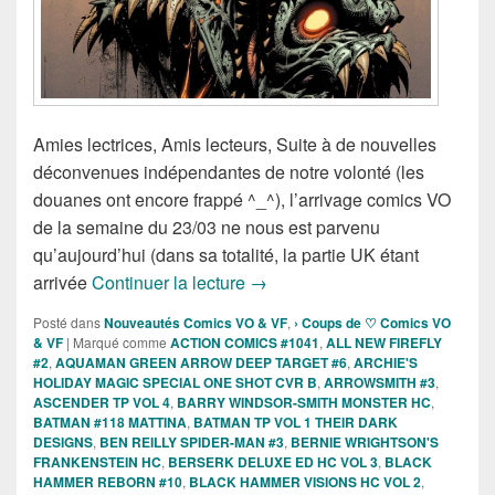
Amies lectrices, Amis lecteurs, Suite à de nouvelles
déconvenues indépendantes de notre volonté (les
douanes ont encore frappé ^_^), l’arrivage comics VO
de la semaine du 23/03 ne nous est parvenu
qu’aujourd’hui (dans sa totalité, la partie UK étant
Sorties des Comics VO de la se
arrivée
Continuer la lecture
→
Posté dans
Nouveautés Comics VO & VF
,
› Coups de ♡ Comics VO
& VF
|
Marqué comme
ACTION COMICS #1041
,
ALL NEW FIREFLY
#2
,
AQUAMAN GREEN ARROW DEEP TARGET #6
,
ARCHIE'S
HOLIDAY MAGIC SPECIAL ONE SHOT CVR B
,
ARROWSMITH #3
,
ASCENDER TP VOL 4
,
BARRY WINDSOR-SMITH MONSTER HC
,
BATMAN #118 MATTINA
,
BATMAN TP VOL 1 THEIR DARK
DESIGNS
,
BEN REILLY SPIDER-MAN #3
,
BERNIE WRIGHTSON'S
FRANKENSTEIN HC
,
BERSERK DELUXE ED HC VOL 3
,
BLACK
HAMMER REBORN #10
,
BLACK HAMMER VISIONS HC VOL 2
,