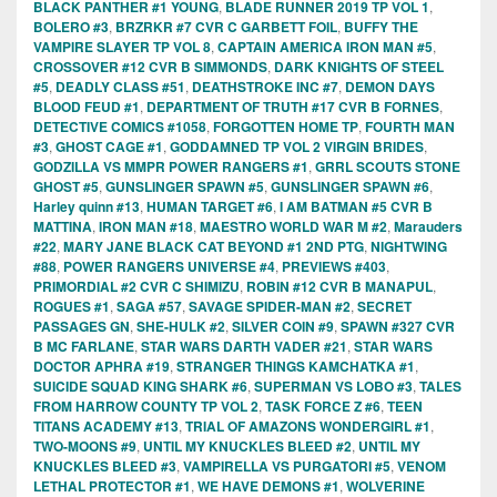
BLACK PANTHER #1 YOUNG
,
BLADE RUNNER 2019 TP VOL 1
,
BOLERO #3
,
BRZRKR #7 CVR C GARBETT FOIL
,
BUFFY THE
VAMPIRE SLAYER TP VOL 8
,
CAPTAIN AMERICA IRON MAN #5
,
CROSSOVER #12 CVR B SIMMONDS
,
DARK KNIGHTS OF STEEL
#5
,
DEADLY CLASS #51
,
DEATHSTROKE INC #7
,
DEMON DAYS
BLOOD FEUD #1
,
DEPARTMENT OF TRUTH #17 CVR B FORNES
,
DETECTIVE COMICS #1058
,
FORGOTTEN HOME TP
,
FOURTH MAN
#3
,
GHOST CAGE #1
,
GODDAMNED TP VOL 2 VIRGIN BRIDES
,
GODZILLA VS MMPR POWER RANGERS #1
,
GRRL SCOUTS STONE
GHOST #5
,
GUNSLINGER SPAWN #5
,
GUNSLINGER SPAWN #6
,
Harley quinn #13
,
HUMAN TARGET #6
,
I AM BATMAN #5 CVR B
MATTINA
,
IRON MAN #18
,
MAESTRO WORLD WAR M #2
,
Marauders
#22
,
MARY JANE BLACK CAT BEYOND #1 2ND PTG
,
NIGHTWING
#88
,
POWER RANGERS UNIVERSE #4
,
PREVIEWS #403
,
PRIMORDIAL #2 CVR C SHIMIZU
,
ROBIN #12 CVR B MANAPUL
,
ROGUES #1
,
SAGA #57
,
SAVAGE SPIDER-MAN #2
,
SECRET
PASSAGES GN
,
SHE-HULK #2
,
SILVER COIN #9
,
SPAWN #327 CVR
B MC FARLANE
,
STAR WARS DARTH VADER #21
,
STAR WARS
DOCTOR APHRA #19
,
STRANGER THINGS KAMCHATKA #1
,
SUICIDE SQUAD KING SHARK #6
,
SUPERMAN VS LOBO #3
,
TALES
FROM HARROW COUNTY TP VOL 2
,
TASK FORCE Z #6
,
TEEN
TITANS ACADEMY #13
,
TRIAL OF AMAZONS WONDERGIRL #1
,
TWO-MOONS #9
,
UNTIL MY KNUCKLES BLEED #2
,
UNTIL MY
KNUCKLES BLEED #3
,
VAMPIRELLA VS PURGATORI #5
,
VENOM
LETHAL PROTECTOR #1
,
WE HAVE DEMONS #1
,
WOLVERINE