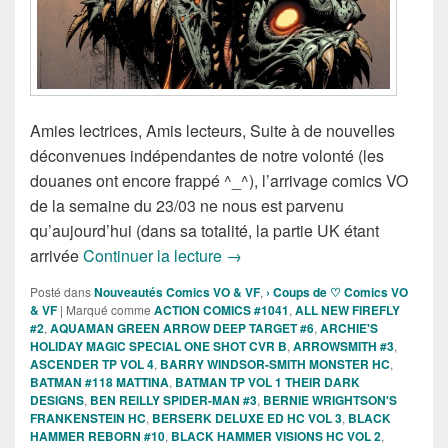
Amies lectrices, Amis lecteurs, Suite à de nouvelles
déconvenues indépendantes de notre volonté (les
douanes ont encore frappé ^_^), l’arrivage comics VO
de la semaine du 23/03 ne nous est parvenu
qu’aujourd’hui (dans sa totalité, la partie UK étant
Sorties des Comics VO de la se
arrivée
Continuer la lecture
→
Posté dans
Nouveautés Comics VO & VF
,
› Coups de ♡ Comics VO
& VF
|
Marqué comme
ACTION COMICS #1041
,
ALL NEW FIREFLY
#2
,
AQUAMAN GREEN ARROW DEEP TARGET #6
,
ARCHIE'S
HOLIDAY MAGIC SPECIAL ONE SHOT CVR B
,
ARROWSMITH #3
,
ASCENDER TP VOL 4
,
BARRY WINDSOR-SMITH MONSTER HC
,
BATMAN #118 MATTINA
,
BATMAN TP VOL 1 THEIR DARK
DESIGNS
,
BEN REILLY SPIDER-MAN #3
,
BERNIE WRIGHTSON'S
FRANKENSTEIN HC
,
BERSERK DELUXE ED HC VOL 3
,
BLACK
HAMMER REBORN #10
,
BLACK HAMMER VISIONS HC VOL 2
,