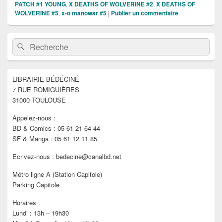
PATCH #1 YOUNG
,
X DEATHS OF WOLVERINE #2
,
X DEATHS OF
WOLVERINE #5
,
x-o manowar #5
|
Publier un commentaire
Zone
Recherche :
Rechercher
principale
de
widget
pour
LIBRAIRIE BÉDÉCINÉ
la
7 RUE ROMIGUIÈRES
barre
latérale
31000 TOULOUSE
Appelez-nous :
BD & Comics : 05 61 21 64 44
SF & Manga : 05 61 12 11 85
Ecrivez-nous : bedecine@canalbd.net
Métro ligne A (Station Capitole)
Parking Capitole
Horaires :
Lundi : 13h – 19h30