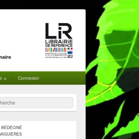
ne ☼
Connexion
:
ercher
E BÉDÉCINÉ
MIGUIÈRES