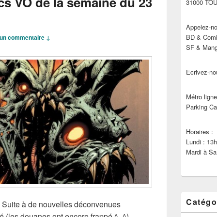
cs VO de la semaine du 23
31000 TO
Appelez-no
BD & Comic
un commentaire ↓
SF & Manga
Ecrivez-no
Métro ligne
Parking Ca
Horaires :
Lundi : 13
Mardi à Sa
Catégo
s, Suite à de nouvelles déconvenues
é (les douanes ont encore frappé ^_^),