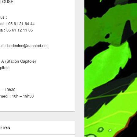
ULOUSE
us :
s : 05 61 21 64 44
 : 05 61 12 11 85
us : bedecine@canalbd.net
 A (Station Capitole)
pitole
h – 19h30
medi : 10h – 19h30
ries