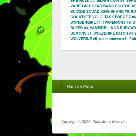
SHE-HULK #2
,
SILVER COIN #9
,
SPAW
VADER #21
,
STAR WARS DOCTOR AP
SUICIDE SQUAD KING SHARK #6
,
SU
COUNTY TP VOL 2
,
TASK FORCE Z #6
WONDERGIRL #1
,
TWO-MOONS #9
,
U
BLEED #3
,
VAMPIRELLA VS PURGATO
DEMONS #1
,
WOLVERINE PATCH #1
WOLVERINE #5
,
x-o manowar #5
|
Pub
Menu
Haut de Page
du
pied
de
page
Copyright © 2026
. Tous droits réservés.