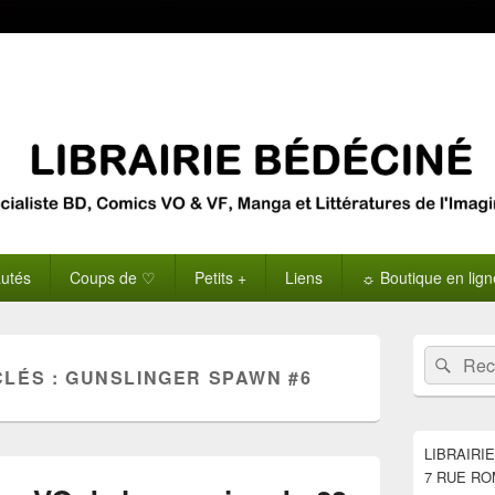
utés
Coups de ♡
Petits +
Liens
☼ Boutique en lig
Zone
Recherche 
Rech
principale
CLÉS :
GUNSLINGER SPAWN #6
de
widget
pour
la
LIBRAIRI
barre
7 RUE RO
latérale