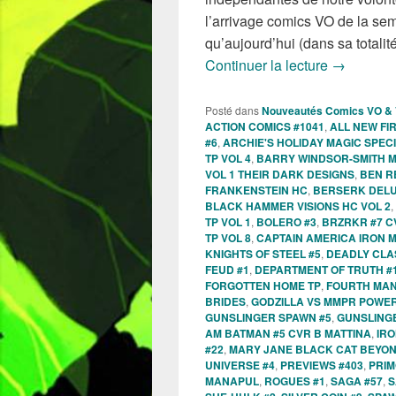
l’arrivage comics VO de la se
qu’aujourd’hui (dans sa totalité
Sorties de
Continuer la lecture
→
Posté dans
Nouveautés Comics VO &
ACTION COMICS #1041
,
ALL NEW FIR
#6
,
ARCHIE'S HOLIDAY MAGIC SPEC
TP VOL 4
,
BARRY WINDSOR-SMITH 
VOL 1 THEIR DARK DESIGNS
,
BEN R
FRANKENSTEIN HC
,
BERSERK DELU
BLACK HAMMER VISIONS HC VOL 2
,
TP VOL 1
,
BOLERO #3
,
BRZRKR #7 C
TP VOL 8
,
CAPTAIN AMERICA IRON 
KNIGHTS OF STEEL #5
,
DEADLY CLA
FEUD #1
,
DEPARTMENT OF TRUTH #
FORGOTTEN HOME TP
,
FOURTH MAN
BRIDES
,
GODZILLA VS MMPR POWE
GUNSLINGER SPAWN #5
,
GUNSLING
AM BATMAN #5 CVR B MATTINA
,
IRO
#22
,
MARY JANE BLACK CAT BEYON
UNIVERSE #4
,
PREVIEWS #403
,
PRIM
MANAPUL
,
ROGUES #1
,
SAGA #57
,
S