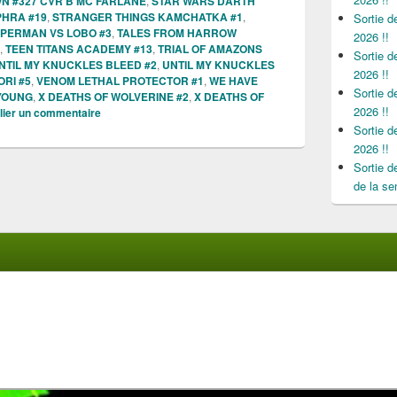
N #327 CVR B MC FARLANE
,
STAR WARS DARTH
HRA #19
,
STRANGER THINGS KAMCHATKA #1
,
Sortie 
PERMAN VS LOBO #3
,
TALES FROM HARROW
2026 !!
,
TEEN TITANS ACADEMY #13
,
TRIAL OF AMAZONS
Sortie 
NTIL MY KNUCKLES BLEED #2
,
UNTIL MY KNUCKLES
2026 !!
RI #5
,
VENOM LETHAL PROTECTOR #1
,
WE HAVE
Sortie 
 YOUNG
,
X DEATHS OF WOLVERINE #2
,
X DEATHS OF
2026 !!
lier un commentaire
Sortie 
2026 !!
Sortie 
de la se