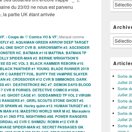
Catégories
maine du 23/03 ne nous est parvenu
, la partie UK étant arrivée
s Comics VO de la semaine du 23 Mars 2022 !!!
Archiv
 VF
,
› Coups de ♡ Comics VO & VF
|
Marqué comme
Archives
EFLY #2
,
AQUAMAN GREEN ARROW DEEP TARGET
IAL ONE SHOT CVR B
,
ARROWSMITH #3
,
ASCENDER
MONSTER HC
,
BATMAN #118 MATTINA
,
BATMAN TP
EILLY SPIDER-MAN #3
,
BERNIE WRIGHTSON'S
Article
XE ED HC VOL 3
,
BLACK HAMMER REBORN #10
,
BLACK PANTHER #1 YOUNG
,
BLADE RUNNER 2019
VR C GARBETT FOIL
,
BUFFY THE VAMPIRE SLAYER
Sortie 
MAN #5
,
CROSSOVER #12 CVR B SIMMONDS
,
DARK
Juillet 2
SS #51
,
DEATHSTROKE INC #7
,
DEMON DAYS BLOOD
Sortie 
17 CVR B FORNES
,
DETECTIVE COMICS #1058
,
Juillet 2
 #3
,
GHOST CAGE #1
,
GODDAMNED TP VOL 2 VIRGIN
R RANGERS #1
,
GRRL SCOUTS STONE GHOST #5
,
Sortie 
ER SPAWN #6
,
Harley quinn #13
,
HUMAN TARGET #6
,
I
Juillet 2
N MAN #18
,
MAESTRO WORLD WAR M #2
,
Marauders
Sortie 
D #1 2ND PTG
,
NIGHTWING #88
,
POWER RANGERS
Juillet 2
ORDIAL #2 CVR C SHIMIZU
,
ROBIN #12 CVR B
Sortie 
AVAGE SPIDER-MAN #2
,
SECRET PASSAGES GN
,
2026 !!