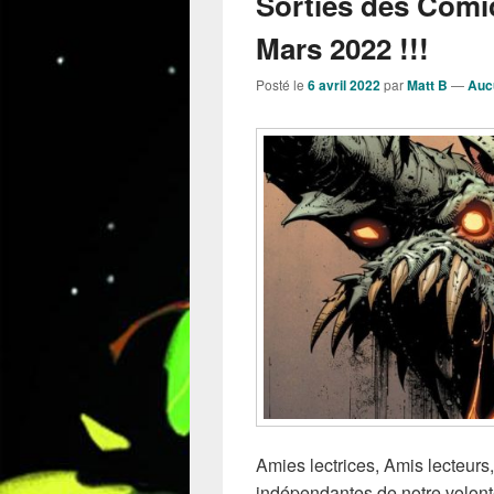
Sorties des Comi
Mars 2022 !!!
Posté le
6 avril 2022
par
Matt B
—
Auc
Amies lectrices, Amis lecteur
indépendantes de notre volont