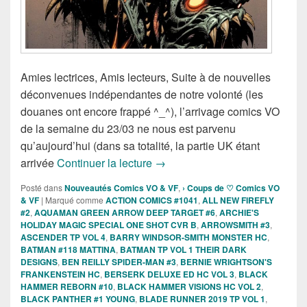
Amies lectrices, Amis lecteurs, Suite à de nouvelles
déconvenues indépendantes de notre volonté (les
douanes ont encore frappé ^_^), l’arrivage comics VO
de la semaine du 23/03 ne nous est parvenu
qu’aujourd’hui (dans sa totalité, la partie UK étant
Sorties des Comics VO de la se
arrivée
Continuer la lecture
→
Posté dans
Nouveautés Comics VO & VF
,
› Coups de ♡ Comics VO
& VF
|
Marqué comme
ACTION COMICS #1041
,
ALL NEW FIREFLY
#2
,
AQUAMAN GREEN ARROW DEEP TARGET #6
,
ARCHIE'S
HOLIDAY MAGIC SPECIAL ONE SHOT CVR B
,
ARROWSMITH #3
,
ASCENDER TP VOL 4
,
BARRY WINDSOR-SMITH MONSTER HC
,
BATMAN #118 MATTINA
,
BATMAN TP VOL 1 THEIR DARK
DESIGNS
,
BEN REILLY SPIDER-MAN #3
,
BERNIE WRIGHTSON'S
FRANKENSTEIN HC
,
BERSERK DELUXE ED HC VOL 3
,
BLACK
HAMMER REBORN #10
,
BLACK HAMMER VISIONS HC VOL 2
,
BLACK PANTHER #1 YOUNG
,
BLADE RUNNER 2019 TP VOL 1
,