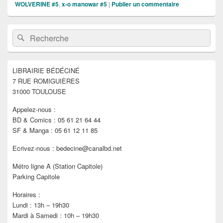
WOLVERINE #5
,
x-o manowar #5
|
Publier un commentaire
Zone
Recherche :
Rechercher
principale
de
widget
pour
LIBRAIRIE BÉDÉCINÉ
la
7 RUE ROMIGUIÈRES
barre
latérale
31000 TOULOUSE
Appelez-nous :
BD & Comics : 05 61 21 64 44
SF & Manga : 05 61 12 11 85
Ecrivez-nous : bedecine@canalbd.net
Métro ligne A (Station Capitole)
Parking Capitole
Horaires :
Lundi : 13h – 19h30
Mardi à Samedi : 10h – 19h30