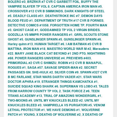
BOLERO #3
,
BRZRKR #7 CVR C GARBETT FOIL
,
BUFFY THE
VAMPIRE SLAYER TP VOL 8
,
CAPTAIN AMERICA IRON MAN #5
,
CROSSOVER #12 CVR B SIMMONDS
,
DARK KNIGHTS OF STEEL
#5
,
DEADLY CLASS #51
,
DEATHSTROKE INC #7
,
DEMON DAYS
BLOOD FEUD #1
,
DEPARTMENT OF TRUTH #17 CVR B FORNES
,
DETECTIVE COMICS #1058
,
FORGOTTEN HOME TP
,
FOURTH MAN
#3
,
GHOST CAGE #1
,
GODDAMNED TP VOL 2 VIRGIN BRIDES
,
GODZILLA VS MMPR POWER RANGERS #1
,
GRRL SCOUTS STONE
GHOST #5
,
GUNSLINGER SPAWN #5
,
GUNSLINGER SPAWN #6
,
Harley quinn #13
,
HUMAN TARGET #6
,
I AM BATMAN #5 CVR B
MATTINA
,
IRON MAN #18
,
MAESTRO WORLD WAR M #2
,
Marauders
#22
,
MARY JANE BLACK CAT BEYOND #1 2ND PTG
,
NIGHTWING
#88
,
POWER RANGERS UNIVERSE #4
,
PREVIEWS #403
,
PRIMORDIAL #2 CVR C SHIMIZU
,
ROBIN #12 CVR B MANAPUL
,
ROGUES #1
,
SAGA #57
,
SAVAGE SPIDER-MAN #2
,
SECRET
PASSAGES GN
,
SHE-HULK #2
,
SILVER COIN #9
,
SPAWN #327 CVR
B MC FARLANE
,
STAR WARS DARTH VADER #21
,
STAR WARS
DOCTOR APHRA #19
,
STRANGER THINGS KAMCHATKA #1
,
SUICIDE SQUAD KING SHARK #6
,
SUPERMAN VS LOBO #3
,
TALES
FROM HARROW COUNTY TP VOL 2
,
TASK FORCE Z #6
,
TEEN
TITANS ACADEMY #13
,
TRIAL OF AMAZONS WONDERGIRL #1
,
TWO-MOONS #9
,
UNTIL MY KNUCKLES BLEED #2
,
UNTIL MY
KNUCKLES BLEED #3
,
VAMPIRELLA VS PURGATORI #5
,
VENOM
LETHAL PROTECTOR #1
,
WE HAVE DEMONS #1
,
WOLVERINE
PATCH #1 YOUNG
,
X DEATHS OF WOLVERINE #2
,
X DEATHS OF