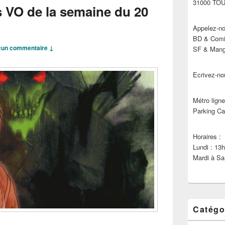
31000 TO
s VO de la semaine du 20
Appelez-no
BD & Comic
un commentaire ↓
SF & Manga
Ecrivez-no
Métro ligne
Parking Ca
Horaires :
Lundi : 13
Mardi à Sa
Catégo