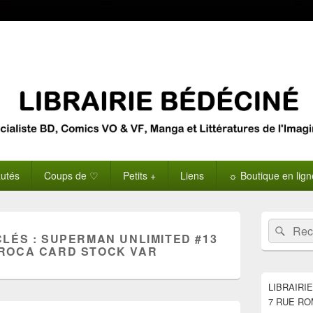
utés
Coups de ♡
Petits +
Liens
☼ Boutique en lig
Zone
Recherche 
Rech
principale
CLÉS :
SUPERMAN UNLIMITED #13
de
ROCA CARD STOCK VAR
widget
pour
la
LIBRAIRI
barre
7 RUE RO
latérale