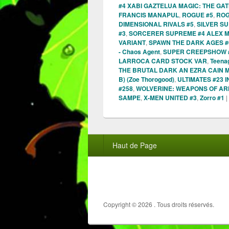
#4 XABI GAZTELUA MAGIC: THE GA
FRANCIS MANAPUL
,
ROGUE #5
,
ROG
DIMENSIONAL RIVALS #5
,
SILVER SU
#3
,
SORCERER SUPREME #4 ALEX M
VARIANT
,
SPAWN THE DARK AGES #6
- Chaos Agent
,
SUPER CREEPSHOW 
LARROCA CARD STOCK VAR
,
Teenag
THE BRUTAL DARK AN EZRA CAIN 
B) (Zoe Thorogood)
,
ULTIMATES #23 
#258
,
WOLVERINE: WEAPONS OF A
SAMPE
,
X-MEN UNITED #3
,
Zorro #1
|
Menu
Haut de Page
du
pied
de
page
Copyright © 2026
. Tous droits réservés.