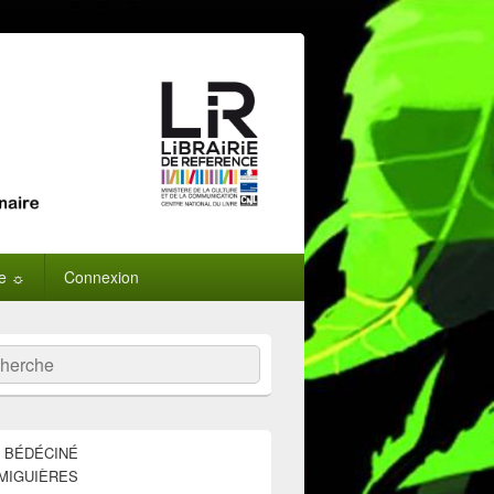
ne ☼
Connexion
:
ercher
E BÉDÉCINÉ
MIGUIÈRES