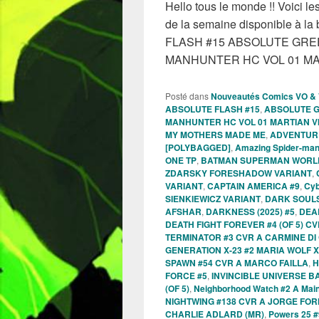
Hello tous le monde !! Voici 
de la semaine disponible à la
FLASH #15 ABSOLUTE GR
MANHUNTER HC VOL 01 MA
Posté dans
Nouveautés Comics VO &
ABSOLUTE FLASH #15
,
ABSOLUTE 
MANHUNTER HC VOL 01 MARTIAN V
MY MOTHERS MADE ME
,
ADVENTURE 
[POLYBAGGED]
,
Amazing Spider-man
ONE TP
,
BATMAN SUPERMAN WORLD
ZDARSKY FORESHADOW VARIANT
,
VARIANT
,
CAPTAIN AMERICA #9
,
Cyb
SIENKIEWICZ VARIANT
,
DARK SOULS
AFSHAR
,
DARKNESS (2025) #5
,
DEAD
DEATH FIGHT FOREVER #4 (OF 5) 
TERMINATOR #3 CVR A CARMINE D
GENERATION X-23 #2 MARIA WOLF X
SPAWN #54 CVR A MARCO FAILLA
,
H
FORCE #5
,
INVINCIBLE UNIVERSE B
(OF 5)
,
Neighborhood Watch #2 A Mai
NIGHTWING #138 CVR A JORGE FO
CHARLIE ADLARD (MR)
,
Powers 25 #