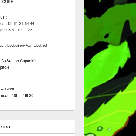
ULOUSE
us :
s : 05 61 21 64 44
 : 05 61 12 11 85
us : bedecine@canalbd.net
 A (Station Capitole)
pitole
h – 19h30
medi : 10h – 19h30
ries