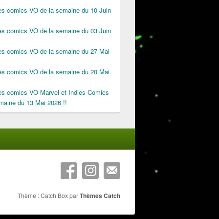
des comics VO de la semaine du 10 Juin
des comics VO de la semaine du 03 Juin
des comics VO de la semaine du 27 Mai
des comics VO de la semaine du 20 Mai
des comics VO Marvel et Indies Comics
maine du 13 Mai 2026 !!
Thème : Catch Box par
Thèmes Catch