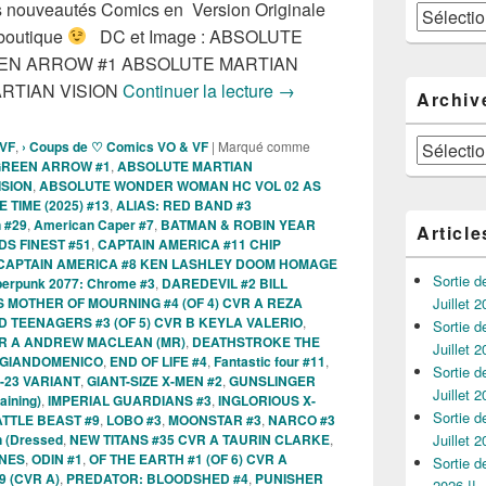
les nouveautés Comics en Version Originale
Catégories
 boutique
DC et Image : ABSOLUTE
EEN ARROW #1 ABSOLUTE MARTIAN
Sortie des comics VO de la
RTIAN VISION
Continuer la lecture
→
Archiv
Archives
 VF
,
› Coups de ♡ Comics VO & VF
|
Marqué comme
GREEN ARROW #1
,
ABSOLUTE MARTIAN
ISION
,
ABSOLUTE WONDER WOMAN HC VOL 02 AS
TIME (2025) #13
,
ALIAS: RED BAND #3
 #29
,
American Caper #7
,
BATMAN & ROBIN YEAR
Article
S FINEST #51
,
CAPTAIN AMERICA #11 CHIP
CAPTAIN AMERICA #8 KEN LASHLEY DOOM HOMAGE
Sortie 
erpunk 2077: Chrome #3
,
DAREDEVIL #2 BILL
 MOTHER OF MOURNING #4 (OF 4) CVR A REZA
Juillet 2
 TEENAGERS #3 (OF 5) CVR B KEYLA VALERIO
,
Sortie 
CVR A ANDREW MACLEAN (MR)
,
DEATHSTROKE THE
Juillet 2
I GIANDOMENICO
,
END OF LIFE #4
,
Fantastic four #11
,
Sortie 
-23 VARIANT
,
GIANT-SIZE X-MEN #2
,
GUNSLINGER
Juillet 2
aining)
,
IMPERIAL GUARDIANS #3
,
INGLORIOUS X-
Sortie 
ATTLE BEAST #9
,
LOBO #3
,
MOONSTAR #3
,
NARCO #3
n (Dressed
,
NEW TITANS #35 CVR A TAURIN CLARKE
,
Juillet 2
RNES
,
ODIN #1
,
OF THE EARTH #1 (OF 6) CVR A
Sortie 
9 (CVR A)
,
PREDATOR: BLOODSHED #4
,
PUNISHER
2026 !!