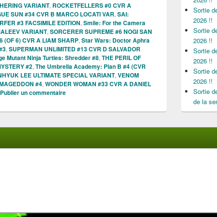
THERING VARIANT
,
ROCKETFELLERS #0 CVR A
Sortie 
UE SUN #34 CVR B MARCO LOCATI VAR
,
SAI:
2026 !!
RFER #3 FACSIMILE EDITION
,
Smile: For the Camera
Sortie 
ALEEV VARIANT
,
SORCERER SUPREME #6 NOGI SAN
 (OF 6) CVR A LIAM SHARP
,
Star Wars: Doctor Aphra
2026 !!
#3
,
SUPERMAN UNLIMITED #13 CVR D SALVADOR
Sortie 
e Mutant Ninja Turtles: Shredder #8
,
THE PERIL OF
2026 !!
MYSTERY #2
,
The Umbrella Academy: Plan B #4 (CVR
Sortie 
INHYUK LEE ULTIMATE SPECIAL VARIANT
,
VENOM
2026 !!
RMAGEDDON #4
,
WONDER WOMAN #33 CVR A DANIEL
Sortie 
Publier un commentaire
de la se