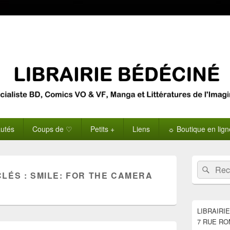
utés
Coups de ♡
Petits +
Liens
☼ Boutique en lig
Zone
Recherche 
Rech
principale
CLÉS :
SMILE: FOR THE CAMERA
de
widget
pour
la
LIBRAIRI
barre
7 RUE RO
latérale