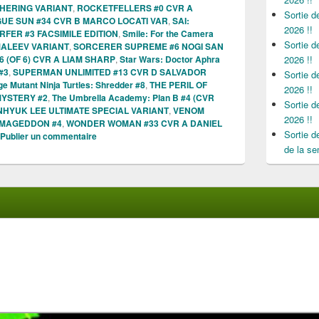
THERING VARIANT
,
ROCKETFELLERS #0 CVR A
Sortie 
UE SUN #34 CVR B MARCO LOCATI VAR
,
SAI:
2026 !!
RFER #3 FACSIMILE EDITION
,
Smile: For the Camera
Sortie 
ALEEV VARIANT
,
SORCERER SUPREME #6 NOGI SAN
 (OF 6) CVR A LIAM SHARP
,
Star Wars: Doctor Aphra
2026 !!
#3
,
SUPERMAN UNLIMITED #13 CVR D SALVADOR
Sortie 
e Mutant Ninja Turtles: Shredder #8
,
THE PERIL OF
2026 !!
MYSTERY #2
,
The Umbrella Academy: Plan B #4 (CVR
Sortie 
INHYUK LEE ULTIMATE SPECIAL VARIANT
,
VENOM
2026 !!
RMAGEDDON #4
,
WONDER WOMAN #33 CVR A DANIEL
Sortie 
Publier un commentaire
de la se