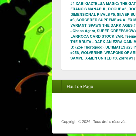
#4 XABI GAZTELUA MAGIC: THE GA
FRANCIS MANAPUL
,
ROGUE #5
,
ROG
DIMENSIONAL RIVALS #5
,
SILVER SU
#3
,
SORCERER SUPREME #4 ALEX M
VARIANT
,
SPAWN THE DARK AGES #6
- Chaos Agent
,
SUPER CREEPSHOW 
LARROCA CARD STOCK VAR
,
Teenag
THE BRUTAL DARK AN EZRA CAIN 
B) (Zoe Thorogood)
,
ULTIMATES #23 
#258
,
WOLVERINE: WEAPONS OF A
SAMPE
,
X-MEN UNITED #3
,
Zorro #1
|
Menu
Haut de Page
du
pied
de
page
Copyright © 2026
. Tous droits réservés.