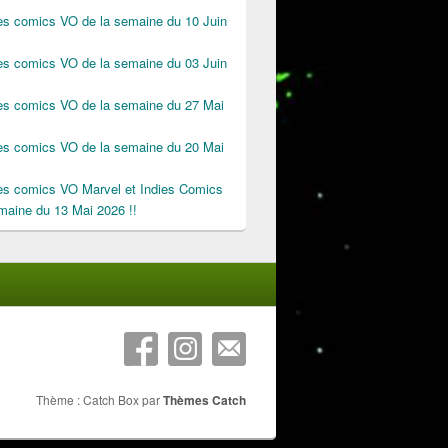
des comics VO de la semaine du 10 Juin
des comics VO de la semaine du 03 Juin
des comics VO de la semaine du 27 Mai
des comics VO de la semaine du 20 Mai
des comics VO Marvel et Indies Comics
maine du 13 Mai 2026 !!
Thème : Catch Box par
Thèmes Catch