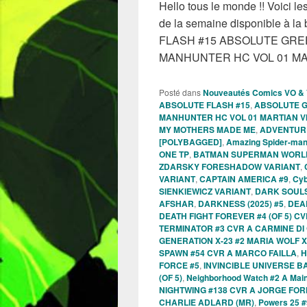
Hello tous le monde !! Voici 
de la semaine disponible à la
FLASH #15 ABSOLUTE GR
MANHUNTER HC VOL 01 MA
Posté dans
Nouveautés Comics VO &
ABSOLUTE FLASH #15
,
ABSOLUTE 
MANHUNTER HC VOL 01 MARTIAN V
MY MOTHERS MADE ME
,
ADVENTURE 
[POLYBAGGED]
,
Amazing Spider-man
ONE TP
,
BATMAN SUPERMAN WORLD
ZDARSKY FORESHADOW VARIANT
,
VARIANT
,
CAPTAIN AMERICA #9
,
Cyb
SIENKIEWICZ VARIANT
,
DARK SOULS
AFSHAR
,
DARKNESS (2025) #5
,
DEAD
DEATH FIGHT FOREVER #4 (OF 5) 
TERMINATOR #3 CVR A CARMINE D
GENERATION X-23 #2 MARIA WOLF X
SPAWN #54 CVR A MARCO FAILLA
,
H
FORCE #5
,
INVINCIBLE UNIVERSE B
(OF 5)
,
Neighborhood Watch #2 A Mai
NIGHTWING #138 CVR A JORGE FO
CHARLIE ADLARD (MR)
,
Powers 25 #