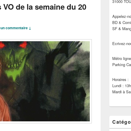
31000 TO
s VO de la semaine du 20
Appelez-no
BD & Comic
un commentaire ↓
SF & Manga
Ecrivez-no
Métro ligne
Parking Ca
Horaires :
Lundi : 13
Mardi à Sa
Catégo