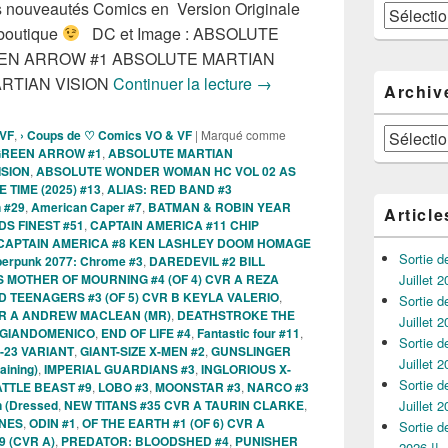
les nouveautés Comics en Version Originale
Catégories
 boutique
DC et Image : ABSOLUTE
EEN ARROW #1 ABSOLUTE MARTIAN
Sortie des comics VO de la
RTIAN VISION
Continuer la lecture
→
Archiv
Archives
 VF
,
› Coups de ♡ Comics VO & VF
|
Marqué comme
GREEN ARROW #1
,
ABSOLUTE MARTIAN
ISION
,
ABSOLUTE WONDER WOMAN HC VOL 02 AS
TIME (2025) #13
,
ALIAS: RED BAND #3
 #29
,
American Caper #7
,
BATMAN & ROBIN YEAR
Article
S FINEST #51
,
CAPTAIN AMERICA #11 CHIP
CAPTAIN AMERICA #8 KEN LASHLEY DOOM HOMAGE
Sortie 
erpunk 2077: Chrome #3
,
DAREDEVIL #2 BILL
 MOTHER OF MOURNING #4 (OF 4) CVR A REZA
Juillet 2
 TEENAGERS #3 (OF 5) CVR B KEYLA VALERIO
,
Sortie 
CVR A ANDREW MACLEAN (MR)
,
DEATHSTROKE THE
Juillet 2
I GIANDOMENICO
,
END OF LIFE #4
,
Fantastic four #11
,
Sortie 
-23 VARIANT
,
GIANT-SIZE X-MEN #2
,
GUNSLINGER
Juillet 2
aining)
,
IMPERIAL GUARDIANS #3
,
INGLORIOUS X-
Sortie 
ATTLE BEAST #9
,
LOBO #3
,
MOONSTAR #3
,
NARCO #3
n (Dressed
,
NEW TITANS #35 CVR A TAURIN CLARKE
,
Juillet 2
RNES
,
ODIN #1
,
OF THE EARTH #1 (OF 6) CVR A
Sortie 
9 (CVR A)
,
PREDATOR: BLOODSHED #4
,
PUNISHER
2026 !!