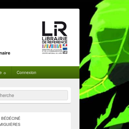
ne ☼
Connexion
:
ercher
E BÉDÉCINÉ
MIGUIÈRES