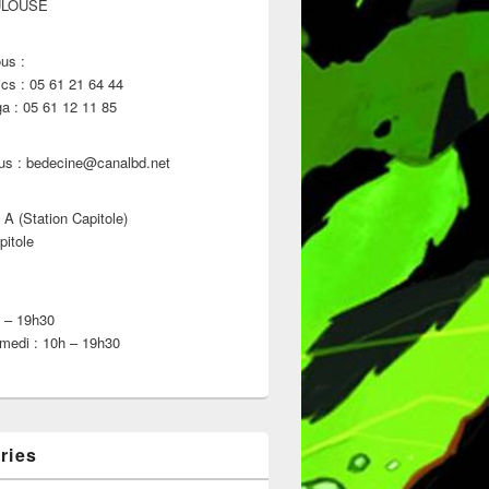
ULOUSE
us :
s : 05 61 21 64 44
 : 05 61 12 11 85
us : bedecine@canalbd.net
 A (Station Capitole)
pitole
h – 19h30
medi : 10h – 19h30
ries