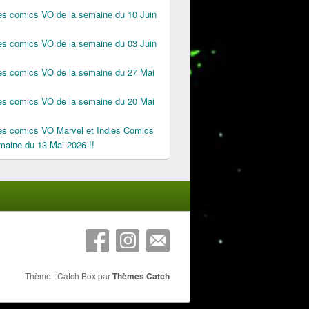
des comics VO de la semaine du 10 Juin
des comics VO de la semaine du 03 Juin
des comics VO de la semaine du 27 Mai
des comics VO de la semaine du 20 Mai
des comics VO Marvel et Indies Comics
maine du 13 Mai 2026 !!
Thème : Catch Box par
Thèmes Catch