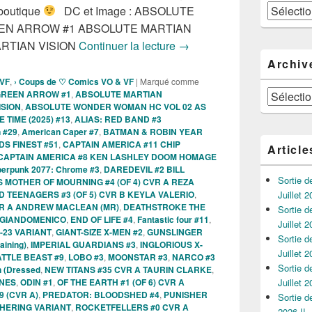
Catégories
 boutique
DC et Image : ABSOLUTE
EEN ARROW #1 ABSOLUTE MARTIAN
Sortie des comics VO de la
RTIAN VISION
Continuer la lecture
→
Archiv
 VF
,
› Coups de ♡ Comics VO & VF
|
Marqué comme
Archives
GREEN ARROW #1
,
ABSOLUTE MARTIAN
ISION
,
ABSOLUTE WONDER WOMAN HC VOL 02 AS
TIME (2025) #13
,
ALIAS: RED BAND #3
 #29
,
American Caper #7
,
BATMAN & ROBIN YEAR
S FINEST #51
,
CAPTAIN AMERICA #11 CHIP
Article
CAPTAIN AMERICA #8 KEN LASHLEY DOOM HOMAGE
erpunk 2077: Chrome #3
,
DAREDEVIL #2 BILL
Sortie 
 MOTHER OF MOURNING #4 (OF 4) CVR A REZA
 TEENAGERS #3 (OF 5) CVR B KEYLA VALERIO
,
Juillet 2
CVR A ANDREW MACLEAN (MR)
,
DEATHSTROKE THE
Sortie 
I GIANDOMENICO
,
END OF LIFE #4
,
Fantastic four #11
,
Juillet 2
-23 VARIANT
,
GIANT-SIZE X-MEN #2
,
GUNSLINGER
Sortie 
aining)
,
IMPERIAL GUARDIANS #3
,
INGLORIOUS X-
Juillet 2
ATTLE BEAST #9
,
LOBO #3
,
MOONSTAR #3
,
NARCO #3
Sortie 
n (Dressed
,
NEW TITANS #35 CVR A TAURIN CLARKE
,
RNES
,
ODIN #1
,
OF THE EARTH #1 (OF 6) CVR A
Juillet 2
9 (CVR A)
,
PREDATOR: BLOODSHED #4
,
PUNISHER
Sortie 
THERING VARIANT
,
ROCKETFELLERS #0 CVR A
2026 !!