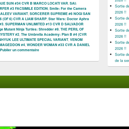
UE SUN #34 CVR B MARCO LOCATI VAR
,
SAI:
Sortie 
RFER #3 FACSIMILE EDITION
,
Smile: For the Camera
2026 !!
ALEEV VARIANT
,
SORCERER SUPREME #6 NOGI SAN
Sortie 
 (OF 6) CVR A LIAM SHARP
,
Star Wars: Doctor Aphra
#3
,
SUPERMAN UNLIMITED #13 CVR D SALVADOR
2026 !!
e Mutant Ninja Turtles: Shredder #8
,
THE PERIL OF
Sortie 
MYSTERY #2
,
The Umbrella Academy: Plan B #4 (CVR
2026 !!
INHYUK LEE ULTIMATE SPECIAL VARIANT
,
VENOM
Sortie 
RMAGEDDON #4
,
WONDER WOMAN #33 CVR A DANIEL
2026 !!
Publier un commentaire
Sortie 
de la se