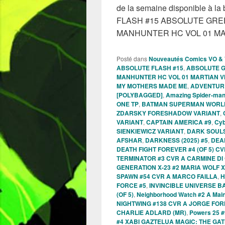
de la semaine disponible à la
FLASH #15 ABSOLUTE GR
MANHUNTER HC VOL 01 MA
Posté dans
Nouveautés Comics VO &
ABSOLUTE FLASH #15
,
ABSOLUTE 
MANHUNTER HC VOL 01 MARTIAN V
MY MOTHERS MADE ME
,
ADVENTURE 
[POLYBAGGED]
,
Amazing Spider-man
ONE TP
,
BATMAN SUPERMAN WORLD
ZDARSKY FORESHADOW VARIANT
,
VARIANT
,
CAPTAIN AMERICA #9
,
Cyb
SIENKIEWICZ VARIANT
,
DARK SOULS
AFSHAR
,
DARKNESS (2025) #5
,
DEAD
DEATH FIGHT FOREVER #4 (OF 5) 
TERMINATOR #3 CVR A CARMINE D
GENERATION X-23 #2 MARIA WOLF X
SPAWN #54 CVR A MARCO FAILLA
,
H
FORCE #5
,
INVINCIBLE UNIVERSE B
(OF 5)
,
Neighborhood Watch #2 A Mai
NIGHTWING #138 CVR A JORGE FO
CHARLIE ADLARD (MR)
,
Powers 25 #
#4 XABI GAZTELUA MAGIC: THE GA