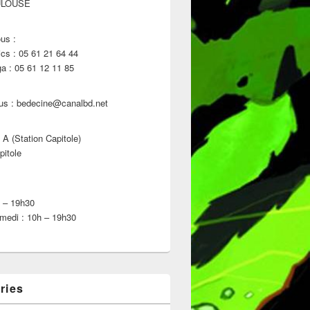
ULOUSE
us :
s : 05 61 21 64 44
 : 05 61 12 11 85
us : bedecine@canalbd.net
 A (Station Capitole)
pitole
h – 19h30
medi : 10h – 19h30
ries