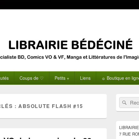
utés
Coups de ♡
Petits +
Liens
☼ Boutique en lig
Zone
Recherche 
Rech
principale
CLÉS :
ABSOLUTE FLASH #15
de
widget
pour
la
LIBRAIRI
barre
7 RUE RO
latérale