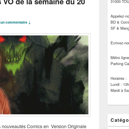
s VO de la semaine du 20
31000 TO
Appelez-no
BD & Comic
un commentaire ↓
SF & Manga
Ecrivez-no
Métro ligne
Parking Ca
Horaires :
Lundi : 13
Mardi à Sa
Catégo
les nouveautés Comics en Version Originale