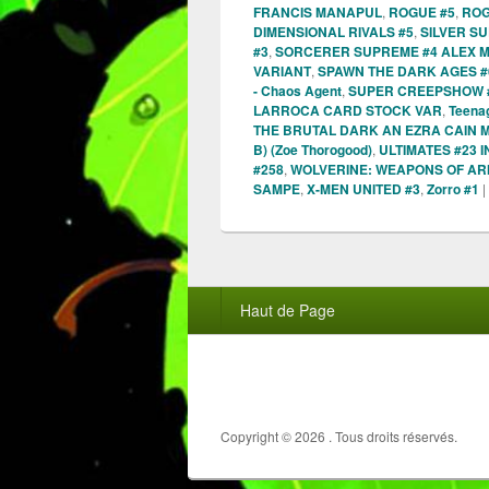
FRANCIS MANAPUL
,
ROGUE #5
,
ROG
DIMENSIONAL RIVALS #5
,
SILVER SU
#3
,
SORCERER SUPREME #4 ALEX M
VARIANT
,
SPAWN THE DARK AGES #6
- Chaos Agent
,
SUPER CREEPSHOW 
LARROCA CARD STOCK VAR
,
Teenag
THE BRUTAL DARK AN EZRA CAIN 
B) (Zoe Thorogood)
,
ULTIMATES #23 
#258
,
WOLVERINE: WEAPONS OF A
SAMPE
,
X-MEN UNITED #3
,
Zorro #1
|
Menu
Haut de Page
du
pied
de
page
Copyright © 2026
. Tous droits réservés.