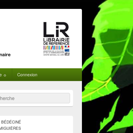
ne ☼
Connexion
:
ercher
E BÉDÉCINÉ
MIGUIÈRES