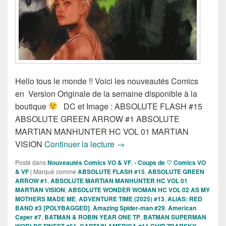
Hello tous le monde !! Voici les nouveautés Comics
en Version Originale de la semaine disponible à la
boutique
DC et Image : ABSOLUTE FLASH #15
ABSOLUTE GREEN ARROW #1 ABSOLUTE
MARTIAN MANHUNTER HC VOL 01 MARTIAN
Sortie des comics VO de la se
VISION
Continuer la lecture
→
Posté dans
Nouveautés Comics VO & VF
,
› Coups de ♡ Comics VO
& VF
|
Marqué comme
ABSOLUTE FLASH #15
,
ABSOLUTE GREEN
ARROW #1
,
ABSOLUTE MARTIAN MANHUNTER HC VOL 01
MARTIAN VISION
,
ABSOLUTE WONDER WOMAN HC VOL 02 AS MY
MOTHERS MADE ME
,
ADVENTURE TIME (2025) #13
,
ALIAS: RED
BAND #3 [POLYBAGGED]
,
Amazing Spider-man #29
,
American
Caper #7
,
BATMAN & ROBIN YEAR ONE TP
,
BATMAN SUPERMAN
WORLDS FINEST #51
,
CAPTAIN AMERICA #11 CHIP ZDARSKY