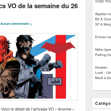
31000 TO
cs VO de la semaine du 26
Appelez-no
BD & Comic
—
Aucun commentaire ↓
SF & Manga
Ecrivez-no
Métro ligne
Parking Ca
Horaires :
Lundi : 13
Mardi à Sa
Catégo
 Voici le détail de l’arrivage VO « énorme »