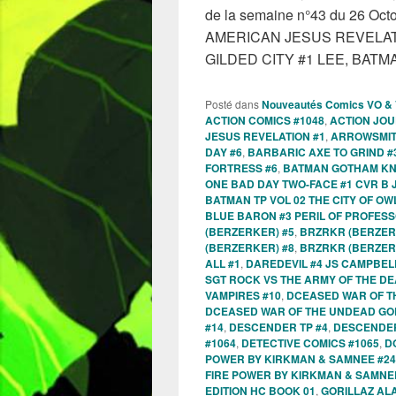
de la semaine n°43 du 26 Octob
AMERICAN JESUS REVELAT
GILDED CITY #1 LEE, BAT
Posté dans
Nouveautés Comics VO &
ACTION COMICS #1048
,
ACTION JOU
JESUS REVELATION #1
,
ARROWSMIT
DAY #6
,
BARBARIC AXE TO GRIND #
FORTRESS #6
,
BATMAN GOTHAM KNIG
ONE BAD DAY TWO-FACE #1 CVR B J
BATMAN TP VOL 02 THE CITY OF OW
BLUE BARON #3 PERIL OF PROFES
(BERZERKER) #5
,
BRZRKR (BERZER
(BERZERKER) #8
,
BRZRKR (BERZER
ALL #1
,
DAREDEVIL #4 JS CAMPBEL
SGT ROCK VS THE ARMY OF THE DE
VAMPIRES #10
,
DCEASED WAR OF TH
DCEASED WAR OF THE UNDEAD GOD
#14
,
DESCENDER TP #4
,
DESCENDER
#1064
,
DETECTIVE COMICS #1065
,
D
POWER BY KIRKMAN & SAMNEE #24
FIRE POWER BY KIRKMAN & SAMNEE
EDITION HC BOOK 01
,
GORILLAZ A