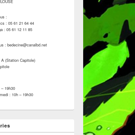
ULOUSE
us :
s : 05 61 21 64 44
 : 05 61 12 11 85
us : bedecine@canalbd.net
 A (Station Capitole)
pitole
h – 19h30
medi : 10h – 19h30
ries