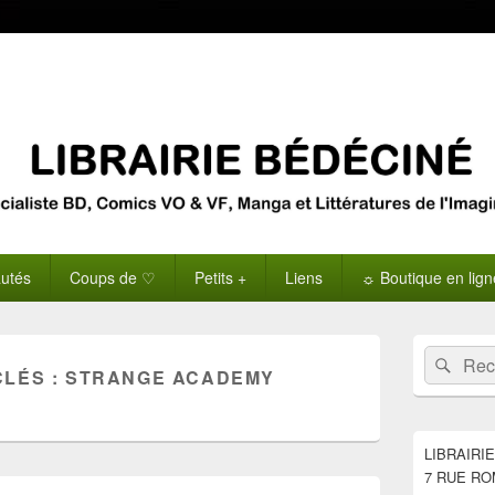
utés
Coups de ♡
Petits +
Liens
☼ Boutique en lig
Zone
Recherche 
Rech
principale
CLÉS :
STRANGE ACADEMY
de
widget
pour
la
LIBRAIRI
barre
7 RUE RO
latérale