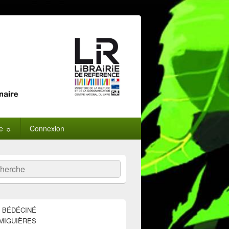
ne ☼
Connexion
:
ercher
E BÉDÉCINÉ
MIGUIÈRES