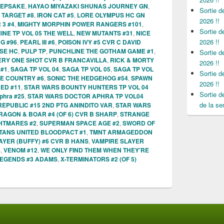
KEEPSAKE
,
HAYAO MIYAZAKI SHUNAS JOURNEY GN
,
Sortie 
TARGET #8
,
IRON CAT #5
,
LORE OLYMPUS HC GN
2026 !!
 3 #4
,
MIGHTY MORPHIN POWER RANGERS #101
,
Sortie 
NE TP VOL 05 THE WELL
,
NEW MUTANTS #31
,
NICE
2026 !!
G #96
,
PEARL III #6
,
POISON IVY #5 CVR C DAVID
SE HC
,
PULP TP
,
PUNCHLINE THE GOTHAM GAME #1
,
Sortie 
ERY ONE SHOT CVR B FRANCAVILLA
,
RICK & MORTY
2026 !!
 #1
,
SAGA TP VOL 04
,
SAGA TP VOL 05
,
SAGA TP VOL
Sortie 
E COUNTRY #6
,
SONIC THE HEDGEHOG #54
,
SPAWN
2026 !!
ED #11
,
STAR WARS BOUNTY HUNTERS TP VOL 04
Sortie 
phra #25
,
STAR WARS DOCTOR APHRA TP VOL04
de la se
REPUBLIC #15 2ND PTG ANINDITO VAR
,
STAR WARS
AGON & BOAR #4 (OF 6) CVR B SHARP
,
STRANGE
GHTMARES #2
,
SUPERMAN SPACE AGE #2
,
SWORD OF
ITANS UNITED BLOODPACT #1
,
TMNT ARMAGEDDON
AYER (BUFFY) #6 CVR B HANS
,
VAMPIRE SLAYER
4
,
VENOM #12
,
WE ONLY FIND THEM WHEN THEY'RE
LEGENDS #3 ADAMS
,
X-TERMINATORS #2 (OF 5)