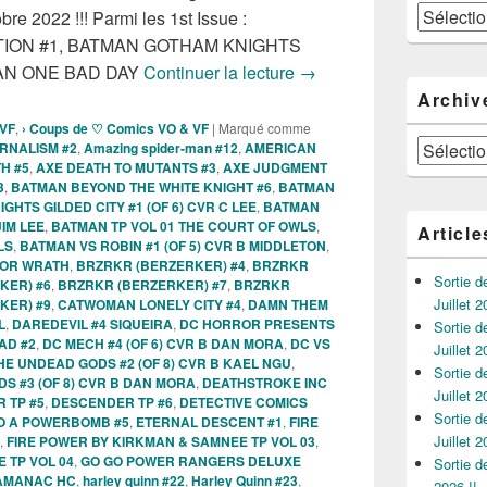
Catégories
re 2022 !!! Parmi les 1st Issue :
ION #1, BATMAN GOTHAM KNIGHTS
Sorties des Comics VO d
MAN ONE BAD DAY
Continuer la lecture
→
Archiv
 VF
,
› Coups de ♡ Comics VO & VF
|
Marqué comme
Archives
RNALISM #2
,
Amazing spider-man #12
,
AMERICAN
H #5
,
AXE DEATH TO MUTANTS #3
,
AXE JUDGMENT
3
,
BATMAN BEYOND THE WHITE KNIGHT #6
,
BATMAN
HTS GILDED CITY #1 (OF 6) CVR C LEE
,
BATMAN
IM LEE
,
BATMAN TP VOL 01 THE COURT OF OWLS
,
Article
LS
,
BATMAN VS ROBIN #1 (OF 5) CVR B MIDDLETON
,
SOR WRATH
,
BRZRKR (BERZERKER) #4
,
BRZRKR
Sortie 
KER) #6
,
BRZRKR (BERZERKER) #7
,
BRZRKR
Juillet 2
KER) #9
,
CATWOMAN LONELY CITY #4
,
DAMN THEM
L
,
DAREDEVIL #4 SIQUEIRA
,
DC HORROR PRESENTS
Sortie 
AD #2
,
DC MECH #4 (OF 6) CVR B DAN MORA
,
DC VS
Juillet 2
E UNDEAD GODS #2 (OF 8) CVR B KAEL NGU
,
Sortie 
S #3 (OF 8) CVR B DAN MORA
,
DEATHSTROKE INC
Juillet 2
 TP #5
,
DESCENDER TP #6
,
DETECTIVE COMICS
Sortie 
O A POWERBOMB #5
,
ETERNAL DESCENT #1
,
FIRE
Juillet 2
,
FIRE POWER BY KIRKMAN & SAMNEE TP VOL 03
,
 TP VOL 04
,
GO GO POWER RANGERS DELUXE
Sortie 
LAMANAC HC
,
harley quinn #22
,
Harley Quinn #23
,
2026 !!