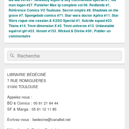
man logan #27
,
Punisher Max tp complete vol 06
,
Redlands #1
,
Référence Comics VO Toulouse
,
Secret empire #8
,
Shadows on the
grave #7
,
Spongebob comics #71
,
Star wars doctor Aphra #11
,
Star
Wars rogue one cassian & K2SO Special #1
,
Suicide squad #23
,
Titans #14
,
Tmnt dimension X #2
,
Tmnt universe #13
,
Unbeatable
squirrel girl #23
,
Venom #153
,
Wicked & Divine #30
|
Publier un
commentaire
Zone
Recherche :
Rechercher
principale
de
widget
pour
LIBRAIRIE BÉDÉCINÉ
la
7 RUE ROMIGUIÈRES
barre
latérale
31000 TOULOUSE
Appelez-nous :
BD & Comics : 05 61 21 64 44
SF & Manga : 05 61 12 11 85
Ecrivez-nous : bedecine@canalbd.net