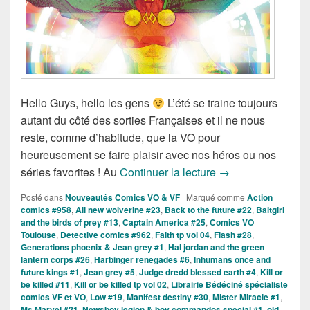
Hello Guys, hello les gens
L’été se traine toujours
autant du côté des sorties Françaises et il ne nous
reste, comme d’habitude, que la VO pour
heureusement se faire plaisir avec nos héros ou nos
Sorties des Comic
séries favorites ! Au
Continuer la lecture
→
Posté dans
Nouveautés Comics VO & VF
|
Marqué comme
Action
comics #958
,
All new wolverine #23
,
Back to the future #22
,
Baitgirl
and the birds of prey #13
,
Captain America #25
,
Comics VO
Toulouse
,
Detective comics #962
,
Faith tp vol 04
,
Flash #28
,
Generations phoenix & Jean grey #1
,
Hal jordan and the green
lantern corps #26
,
Harbinger renegades #6
,
Inhumans once and
future kings #1
,
Jean grey #5
,
Judge dredd blessed earth #4
,
Kill or
be killed #11
,
Kill or be killed tp vol 02
,
Librairie Bédéciné spécialiste
comics VF et VO
,
Low #19
,
Manifest destiny #30
,
Mister Miracle #1
,
Ms Marvel #21
,
Newsboy legion & boy commandos special #1
,
old