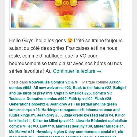
Hello Guys, hello les gens
L’été se traine toujours
autant du côté des sorties Françaises et il ne nous
reste, comme d’habitude, que la VO pour
heureusement se faire plaisir avec nos héros ou nos
Sorties des Comic
séries favorites ! Au
Continuer la lecture
→
Posté dans
Nouveautés Comics VO & VF
|
Marqué comme
Action
comics #958
,
All new wolverine #23
,
Back to the future #22
,
Baitgirl
and the birds of prey #13
,
Captain America #25
,
Comics VO
Toulouse
,
Detective comics #962
,
Faith tp vol 04
,
Flash #28
,
Generations phoenix & Jean grey #1
,
Hal jordan and the green
lantern corps #26
,
Harbinger renegades #6
,
Inhumans once and
future kings #1
,
Jean grey #5
,
Judge dredd blessed earth #4
,
Kill or
be killed #11
,
Kill or be killed tp vol 02
,
Librairie Bédéciné spécialiste
comics VF et VO
,
Low #19
,
Manifest destiny #30
,
Mister Miracle #1
,
Ms Marvel #21
,
Newsboy legion & boy commandos special #1
,
old
,
,
,