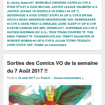
6)
,
Harley Quinn #57
,
INVINCIBLE UNIVERSE CAPES #2 CVR A
RYAN OTTLEY & DAVE MCCAIG
,
JUSTICE LEAGUE UNLIMITED #14
,
JUSTICE LEAGUE VS GODZILLA VS KONG 2 #6 (OF 7)
,
SISTERHOOD A HYDE STREET STORY #5 (OF 5) CVR B BRYAN
HITCH & BRAD ANDERSON WRAPAROUND VAR
,
SKINBREAKER
#4 CVR A DAVID FINCH & ANNALISA LEONI
,
SLEEP #7 (OF 8) CVR
B KEVIN CANNON VAR (MR)
,
SPAWN #371
,
SUPERMAN #33 CVR A
HAYDEN SHERMAN (DC K.O.)
,
TEEN TITANS STARFIRE TP
,
THIS
ENDS TONIGHT TP
,
THUNDERCATS #22
,
TRINITY DAUGHTER OF
WONDER WOMAN #6 (OF 6) CVR B JULIAN TOTINO TEDESCO
CARD STOCK VAR
|
Publier un commentaire
Sorties des Comics VO de la semaine
du 7 Août 2017 !!
Posté le
10 août 2017
par
Fred.O
—
Aucun commentaire ↓