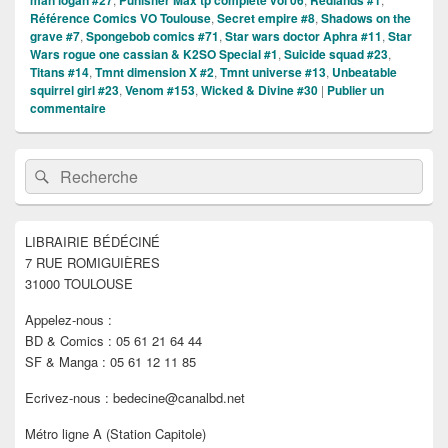
man logan #27
Punisher Max tp complete vol 06
Redlands #1
Référence Comics VO Toulouse
,
Secret empire #8
,
Shadows on the
grave #7
,
Spongebob comics #71
,
Star wars doctor Aphra #11
,
Star
Wars rogue one cassian & K2SO Special #1
,
Suicide squad #23
,
Titans #14
,
Tmnt dimension X #2
,
Tmnt universe #13
,
Unbeatable
squirrel girl #23
,
Venom #153
,
Wicked & Divine #30
|
Publier un
commentaire
Zone
Recherche :
Rechercher
principale
de
widget
pour
LIBRAIRIE BÉDÉCINÉ
la
7 RUE ROMIGUIÈRES
barre
latérale
31000 TOULOUSE
Appelez-nous :
BD & Comics : 05 61 21 64 44
SF & Manga : 05 61 12 11 85
Ecrivez-nous : bedecine@canalbd.net
Métro ligne A (Station Capitole)