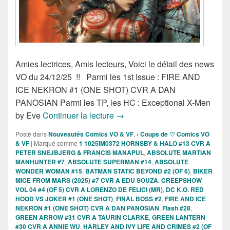
Amies lectrices, Amis lecteurs, Voici le détail des news
VO du 24/12/25 !! Parmi les 1st Issue : FIRE AND
ICE NEKRON #1 (ONE SHOT) CVR A DAN
PANOSIAN Parmi les TP, les HC : Exceptional X-Men
Sorties des Comics VO de la s
by Eve
Continuer la lecture
→
Posté dans
Nouveautés Comics VO & VF
,
› Coups de ♡ Comics VO
& VF
|
Marqué comme
1 1025IM0372 HORNSBY & HALO #13 CVR A
PETER SNEJBJERG & FRANCIS MANAPUL
,
ABSOLUTE MARTIAN
MANHUNTER #7
,
ABSOLUTE SUPERMAN #14
,
ABSOLUTE
WONDER WOMAN #15
,
BATMAN STATIC BEYOND #2 (OF 6)
,
BIKER
MICE FROM MARS (2025) #7 CVR A EDU SOUZA
,
CREEPSHOW
VOL 04 #4 (OF 5) CVR A LORENZO DE FELICI (MR)
,
DC K.O. RED
HOOD VS JOKER #1 (ONE SHOT)
,
FINAL BOSS #2
,
FIRE AND ICE
NEKRON #1 (ONE SHOT) CVR A DAN PANOSIAN
,
Flash #28
,
GREEN ARROW #31 CVR A TAURIN CLARKE
,
GREEN LANTERN
#30 CVR A ANNIE WU
,
HARLEY AND IVY LIFE AND CRIMES #2 (OF